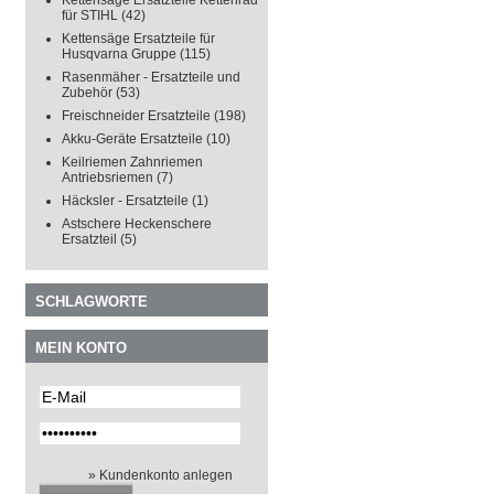
Kettensäge Ersatzteile Kettenrad
für STIHL
(42)
Kettensäge Ersatzteile für
Husqvarna Gruppe
(115)
Rasenmäher - Ersatzteile und
Zubehör
(53)
Freischneider Ersatzteile
(198)
Akku-Geräte Ersatzteile
(10)
Keilriemen Zahnriemen
Antriebsriemen
(7)
Häcksler - Ersatzteile
(1)
Astschere Heckenschere
Ersatzteil
(5)
SCHLAGWORTE
MEIN KONTO
» Kundenkonto anlegen