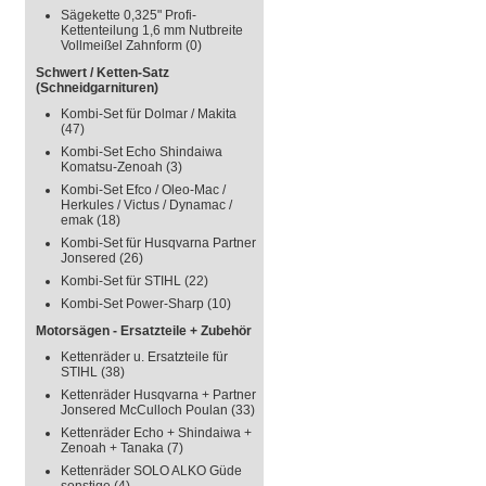
Sägekette 0,325" Profi-
Kettenteilung 1,6 mm Nutbreite
Vollmeißel Zahnform
(0)
Schwert / Ketten-Satz
(Schneidgarnituren)
Kombi-Set für Dolmar / Makita
(47)
Kombi-Set Echo Shindaiwa
Komatsu-Zenoah
(3)
Kombi-Set Efco / Oleo-Mac /
Herkules / Victus / Dynamac /
emak
(18)
Kombi-Set für Husqvarna Partner
Jonsered
(26)
Kombi-Set für STIHL
(22)
Kombi-Set Power-Sharp
(10)
Motorsägen - Ersatzteile + Zubehör
Kettenräder u. Ersatzteile für
STIHL
(38)
Kettenräder Husqvarna + Partner
Jonsered McCulloch Poulan
(33)
Kettenräder Echo + Shindaiwa +
Zenoah + Tanaka
(7)
Kettenräder SOLO ALKO Güde