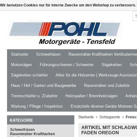
Wir benutzen Cookies nur für interne Zwecke um den Webshop zu verbessern. 
Startseite
Schneefräsen
Rasenmäher Kraftharken Vertikutierm
Motorsägen
Führungsschienen / Schwerter
Sägeketten
Schw
Sägeketten schärfen
Alles für die Holzernte ( Werkzeuge Ausrüstun
Haus / Hof / Garten und Baugewerbe
Rasenmäher und Zubehör
Trennschleifer u. Z/ubehör
Holzspalter / Brennholzsägen
Anhäng
Wartung / Pflege / Inspektion
Ersatzteile diverse Geräte Motoren S
Startseite
Schlagworte
Freisc
KATEGORIE
ARTIKEL MIT SCHLAGW
Schneefräsen
FADEN OREGON
Rasenmäher Kraftharken