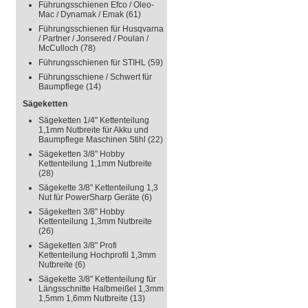
Führungsschienen Efco / Oleo-
Mac / Dynamak / Emak
(61)
Führungsschienen für Husqvarna
/ Partner / Jonsered / Poulan /
McCulloch
(78)
Führungsschienen für STIHL
(59)
Führungsschiene / Schwert für
Baumpflege
(14)
Sägeketten
Sägeketten 1/4" Kettenteilung
1,1mm Nutbreite für Akku und
Baumpflege Maschinen Stihl
(22)
Sägeketten 3/8" Hobby
Kettenteilung 1,1mm Nutbreite
(28)
Sägekette 3/8" Kettenteilung 1,3
Nut für PowerSharp Geräte
(6)
Sägeketten 3/8" Hobby
Kettenteilung 1,3mm Nutbreite
(26)
Sägeketten 3/8" Profi
Kettenteilung Hochprofil 1,3mm
Nutbreite
(6)
Sägekette 3/8" Kettenteilung für
Längsschnitte Halbmeißel 1,3mm
1,5mm 1,6mm Nutbreite
(13)