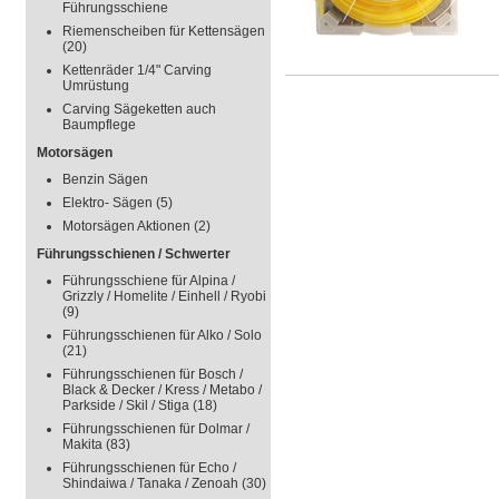
Führungsschiene
Riemenscheiben für Kettensägen
(20)
Kettenräder 1/4" Carving
Umrüstung
Carving Sägeketten auch
Baumpflege
Motorsägen
Benzin Sägen
Elektro- Sägen
(5)
Motorsägen Aktionen
(2)
Führungsschienen / Schwerter
Führungsschiene für Alpina /
Grizzly / Homelite / Einhell / Ryobi
(9)
Führungsschienen für Alko / Solo
(21)
Führungsschienen für Bosch /
Black & Decker / Kress / Metabo /
Parkside / Skil / Stiga
(18)
Führungsschienen für Dolmar /
Makita
(83)
Führungsschienen für Echo /
Shindaiwa / Tanaka / Zenoah
(30)