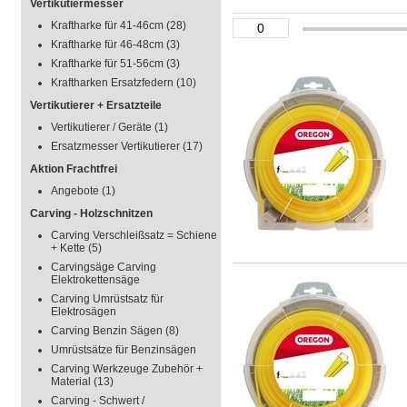
Vertikutiermesser
Kraftharke für 41-46cm
(28)
Kraftharke für 46-48cm
(3)
Kraftharke für 51-56cm
(3)
Kraftharken Ersatzfedern
(10)
Vertikutierer + Ersatzteile
Vertikutierer / Geräte
(1)
Ersatzmesser Vertikutierer
(17)
Aktion Frachtfrei
Angebote
(1)
Carving - Holzschnitzen
Carving Verschleißsatz = Schiene
+ Kette
(5)
Carvingsäge Carving
Elektrokettensäge
Carving Umrüstsatz für
Elektrosägen
Carving Benzin Sägen
(8)
Umrüstsätze für Benzinsägen
Carving Werkzeuge Zubehör +
Material
(13)
Carving - Schwert /