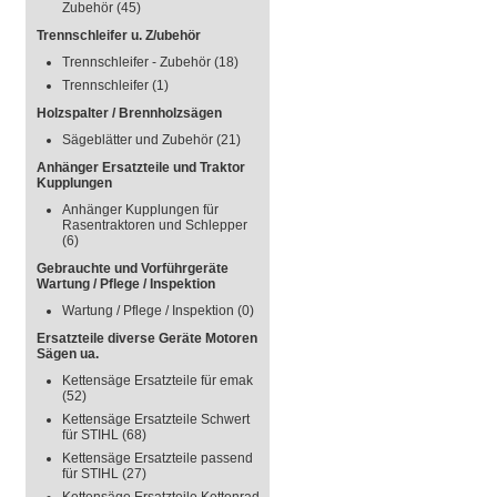
Zubehör
(45)
Trennschleifer u. Z/ubehör
Trennschleifer - Zubehör
(18)
Trennschleifer
(1)
Holzspalter / Brennholzsägen
Sägeblätter und Zubehör
(21)
Anhänger Ersatzteile und Traktor
Kupplungen
Anhänger Kupplungen für
Rasentraktoren und Schlepper
(6)
Gebrauchte und Vorführgeräte
Wartung / Pflege / Inspektion
Wartung / Pflege / Inspektion
(0)
Ersatzteile diverse Geräte Motoren
Sägen ua.
Kettensäge Ersatzteile für emak
(52)
Kettensäge Ersatzteile Schwert
für STIHL
(68)
Kettensäge Ersatzteile passend
für STIHL
(27)