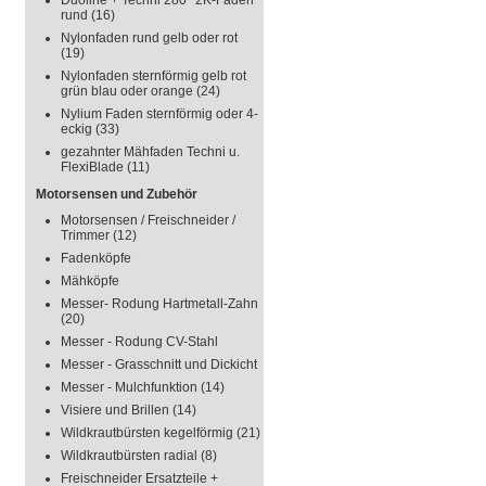
Duoline + Techni 280° 2K-Faden
rund
(16)
Nylonfaden rund gelb oder rot
(19)
Nylonfaden sternförmig gelb rot
grün blau oder orange
(24)
Nylium Faden sternförmig oder 4-
eckig
(33)
gezahnter Mähfaden Techni u.
FlexiBlade
(11)
Motorsensen und Zubehör
Motorsensen / Freischneider /
Trimmer
(12)
Fadenköpfe
Mähköpfe
Messer- Rodung Hartmetall-Zahn
(20)
Messer - Rodung CV-Stahl
Messer - Grasschnitt und Dickicht
Messer - Mulchfunktion
(14)
Visiere und Brillen
(14)
Wildkrautbürsten kegelförmig
(21)
Wildkrautbürsten radial
(8)
Freischneider Ersatzteile +