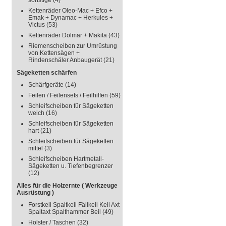
sonstige
(4)
Kettenräder Oleo-Mac + Efco +
Emak + Dynamac + Herkules +
Victus
(53)
Kettenräder Dolmar + Makita
(43)
Riemenscheiben zur Umrüstung
von Kettensägen +
Rindenschäler Anbaugerät
(21)
Sägeketten schärfen
Schärfgeräte
(14)
Feilen / Feilensets / Feilhilfen
(59)
Schleifscheiben für Sägeketten
weich
(16)
Schleifscheiben für Sägeketten
hart
(21)
Schleifscheiben für Sägeketten
mittel
(3)
Schleifscheiben Hartmetall-
Sägeketten u. Tiefenbegrenzer
(12)
Alles für die Holzernte ( Werkzeuge
Ausrüstung )
Forstkeil Spaltkeil Fällkeil Keil Axt
Spaltaxt Spalthammer Beil
(49)
Holster / Taschen
(32)