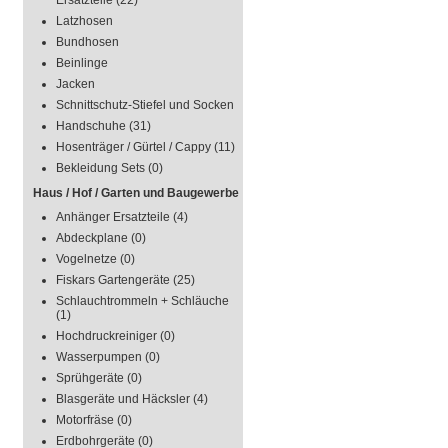
Ersatzteile
(22)
Latzhosen
Bundhosen
Beinlinge
Jacken
Schnittschutz-Stiefel und Socken
Handschuhe
(31)
Hosenträger / Gürtel / Cappy
(11)
Bekleidung Sets
(0)
Haus / Hof / Garten und Baugewerbe
Anhänger Ersatzteile
(4)
Abdeckplane
(0)
Vogelnetze
(0)
Fiskars Gartengeräte
(25)
Schlauchtrommeln + Schläuche
(1)
Hochdruckreiniger
(0)
Wasserpumpen
(0)
Sprühgeräte
(0)
Blasgeräte und Häcksler
(4)
Motorfräse
(0)
Erdbohrgeräte
(0)