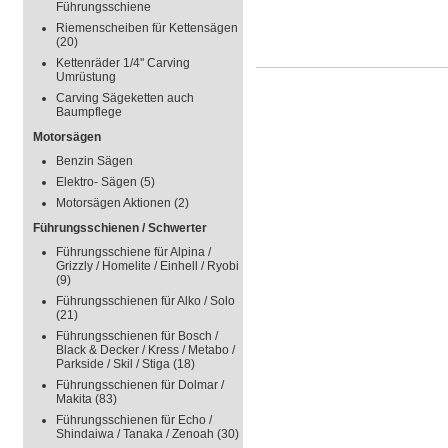
Führungsschiene
Riemenscheiben für Kettensägen
(20)
Kettenräder 1/4" Carving
Umrüstung
Carving Sägeketten auch
Baumpflege
Motorsägen
Benzin Sägen
Elektro- Sägen
(5)
Motorsägen Aktionen
(2)
Führungsschienen / Schwerter
Führungsschiene für Alpina /
Grizzly / Homelite / Einhell / Ryobi
(9)
Führungsschienen für Alko / Solo
(21)
Führungsschienen für Bosch /
Black & Decker / Kress / Metabo /
Parkside / Skil / Stiga
(18)
Führungsschienen für Dolmar /
Makita
(83)
Führungsschienen für Echo /
Shindaiwa / Tanaka / Zenoah
(30)