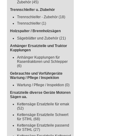
Zubehör
(45)
Trennschleifer u. Z/ubehör
Trennschleifer - Zubehör
(18)
Trennschleifer
(1)
Holzspalter / Brennholzsägen
Sägeblätter und Zubehör
(21)
Anhänger Ersatzteile und Traktor
Kupplungen
Anhänger Kupplungen für
Rasentraktoren und Schlepper
(6)
Gebrauchte und Vorführgeräte
Wartung / Pflege / Inspektion
Wartung / Pflege / Inspektion
(0)
Ersatzteile diverse Geräte Motoren
Sägen ua.
Kettensäge Ersatzteile für emak
(52)
Kettensäge Ersatzteile Schwert
für STIHL
(68)
Kettensäge Ersatzteile passend
für STIHL
(27)