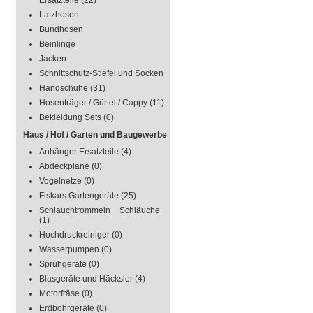
Ersatzteile
(22)
Latzhosen
Bundhosen
Beinlinge
Jacken
Schnittschutz-Stiefel und Socken
Handschuhe
(31)
Hosenträger / Gürtel / Cappy
(11)
Bekleidung Sets
(0)
Haus / Hof / Garten und Baugewerbe
Anhänger Ersatzteile
(4)
Abdeckplane
(0)
Vogelnetze
(0)
Fiskars Gartengeräte
(25)
Schlauchtrommeln + Schläuche
(1)
Hochdruckreiniger
(0)
Wasserpumpen
(0)
Sprühgeräte
(0)
Blasgeräte und Häcksler
(4)
Motorfräse
(0)
Erdbohrgeräte
(0)