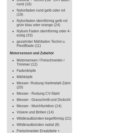
Duoline + Techni 280° 2K-Faden
rund
(16)
Nylonfaden rund gelb oder rot
(19)
Nylonfaden sternförmig gelb rot
grün blau oder orange
(24)
Nylium Faden sternförmig oder 4-
eckig
(33)
gezahnter Mähfaden Techni u.
FlexiBlade
(11)
Motorsensen und Zubehör
Motorsensen / Freischneider /
Trimmer
(12)
Fadenköpfe
Mähköpfe
Messer- Rodung Hartmetall-Zahn
(20)
Messer - Rodung CV-Stahl
Messer - Grasschnitt und Dickicht
Messer - Mulchfunktion
(14)
Visiere und Brillen
(14)
Wildkrautbürsten kegelförmig
(21)
Wildkrautbürsten radial
(8)
Freischneider Ersatzteile +