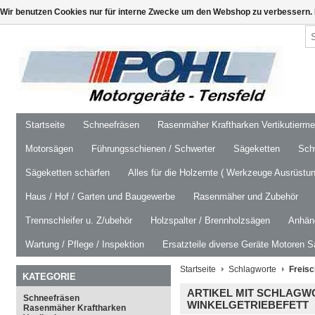
Wir benutzen Cookies nur für interne Zwecke um den Webshop zu verbessern. 
Startseite
Schneefräsen
Rasenmäher Kraftharken Vertikutierm
Motorsägen
Führungsschienen / Schwerter
Sägeketten
Schw
Sägeketten schärfen
Alles für die Holzernte ( Werkzeuge Ausrüstun
Haus / Hof / Garten und Baugewerbe
Rasenmäher und Zubehör
Trennschleifer u. Z/ubehör
Holzspalter / Brennholzsägen
Anhäng
Wartung / Pflege / Inspektion
Ersatzteile diverse Geräte Motoren S
Startseite
Schlagworte
Freisc
KATEGORIE
ARTIKEL MIT SCHLAGW
Schneefräsen
WINKELGETRIEBEFETT
Rasenmäher Kraftharken