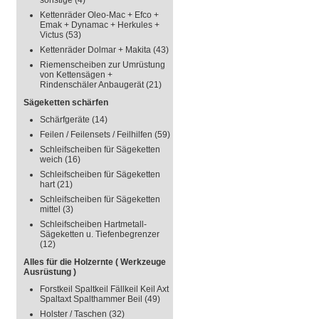
sonstige
(4)
Kettenräder Oleo-Mac + Efco +
Emak + Dynamac + Herkules +
Victus
(53)
Kettenräder Dolmar + Makita
(43)
Riemenscheiben zur Umrüstung
von Kettensägen +
Rindenschäler Anbaugerät
(21)
Sägeketten schärfen
Schärfgeräte
(14)
Feilen / Feilensets / Feilhilfen
(59)
Schleifscheiben für Sägeketten
weich
(16)
Schleifscheiben für Sägeketten
hart
(21)
Schleifscheiben für Sägeketten
mittel
(3)
Schleifscheiben Hartmetall-
Sägeketten u. Tiefenbegrenzer
(12)
Alles für die Holzernte ( Werkzeuge
Ausrüstung )
Forstkeil Spaltkeil Fällkeil Keil Axt
Spaltaxt Spalthammer Beil
(49)
Holster / Taschen
(32)