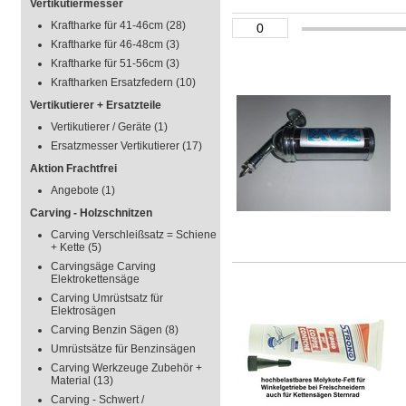
Vertikutiermesser
Kraftharke für 41-46cm
(28)
Kraftharke für 46-48cm
(3)
Kraftharke für 51-56cm
(3)
Kraftharken Ersatzfedern
(10)
Vertikutierer + Ersatzteile
Vertikutierer / Geräte
(1)
Ersatzmesser Vertikutierer
(17)
Aktion Frachtfrei
Angebote
(1)
Carving - Holzschnitzen
Carving Verschleißsatz = Schiene
+ Kette
(5)
Carvingsäge Carving
Elektrokettensäge
Carving Umrüstsatz für
Elektrosägen
Carving Benzin Sägen
(8)
Umrüstsätze für Benzinsägen
Carving Werkzeuge Zubehör +
Material
(13)
Carving - Schwert /