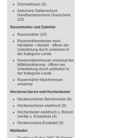
Schneefräsen
(0)
Astschere Gartenschere
Handheckenschere Grasschere
(33)
Rasenmäher und Zubehör
Rasenmäher
(20)
Rasenmähermesser nach
Hersteller + Modell - öffnen der
Unterteilung durch anklicken in
der Kategorie-Leiste
Rasenmähermesser universal bei
Mittelzentrierung - öffnen der
Unterteilung durch anklicken in
der Kategorie-Leiste
Rasenmäher-Mulchmesser
universal
Heckenscheren und Hochentaster
Heckenscheren Benzinmotor
(6)
Heckenscheren elektrisch
(0)
Hochentaster elektrisch u. Benzin
Geräte u. Ersatzteile
(4)
Heckenschere Ersatzteil
(0)
Mähfaden