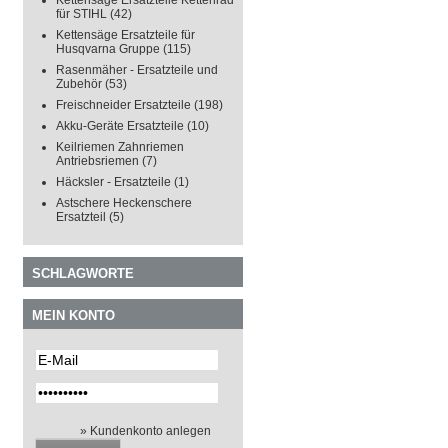
Kettensäge Ersatzteile Kettenrad
für STIHL
(42)
Kettensäge Ersatzteile für
Husqvarna Gruppe
(115)
Rasenmäher - Ersatzteile und
Zubehör
(53)
Freischneider Ersatzteile
(198)
Akku-Geräte Ersatzteile
(10)
Keilriemen Zahnriemen
Antriebsriemen
(7)
Häcksler - Ersatzteile
(1)
Astschere Heckenschere
Ersatzteil
(5)
SCHLAGWORTE
MEIN KONTO
» Kundenkonto anlegen