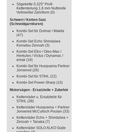
Sägekette 0,325" Profi-
Kettenteilung 1,6 mm Nutbreite
Vollmeißel Zahnform
(0)
Schwert / Ketten-Satz
(Schneidgarnituren)
Kombi-Set für Dolmar / Makita
(47)
Kombi-Set Echo Shindaiwa
Komatsu-Zenoah
(3)
Kombi-Set Efco / Oleo-Mac /
Herkules / Victus / Dynamac /
emak
(18)
Kombi-Set für Husqvarna Partner
Jonsered
(26)
Kombi-Set für STIHL
(22)
Kombi-Set Power-Sharp
(10)
Motorsägen - Ersatzteile + Zubehör
Kettenräder u. Ersatzteile für
STIHL
(38)
Kettenräder Husqvarna + Partner
Jonsered McCulloch Poulan
(33)
Kettenräder Echo + Shindaiwa +
Zenoah + Tanaka
(7)
Kettenräder SOLO ALKO Güde