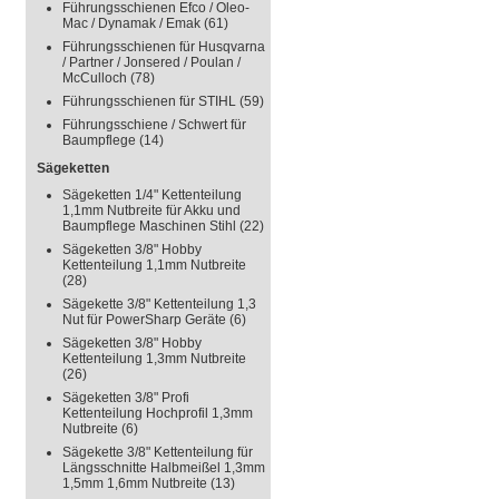
Führungsschienen Efco / Oleo-
Mac / Dynamak / Emak
(61)
Führungsschienen für Husqvarna
/ Partner / Jonsered / Poulan /
McCulloch
(78)
Führungsschienen für STIHL
(59)
Führungsschiene / Schwert für
Baumpflege
(14)
Sägeketten
Sägeketten 1/4" Kettenteilung
1,1mm Nutbreite für Akku und
Baumpflege Maschinen Stihl
(22)
Sägeketten 3/8" Hobby
Kettenteilung 1,1mm Nutbreite
(28)
Sägekette 3/8" Kettenteilung 1,3
Nut für PowerSharp Geräte
(6)
Sägeketten 3/8" Hobby
Kettenteilung 1,3mm Nutbreite
(26)
Sägeketten 3/8" Profi
Kettenteilung Hochprofil 1,3mm
Nutbreite
(6)
Sägekette 3/8" Kettenteilung für
Längsschnitte Halbmeißel 1,3mm
1,5mm 1,6mm Nutbreite
(13)