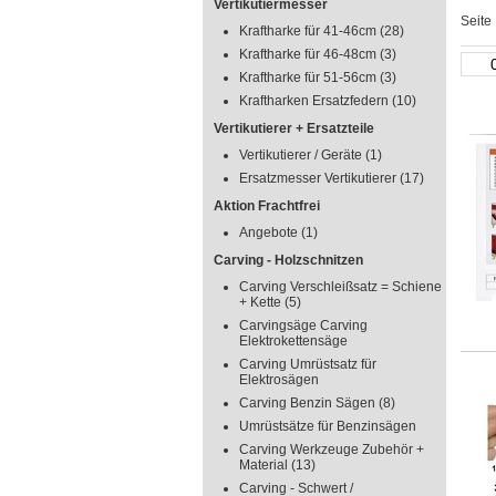
Vertikutiermesser
Seite
Kraftharke für 41-46cm
(28)
Kraftharke für 46-48cm
(3)
Kraftharke für 51-56cm
(3)
Kraftharken Ersatzfedern
(10)
Vertikutierer + Ersatzteile
Vertikutierer / Geräte
(1)
Ersatzmesser Vertikutierer
(17)
Aktion Frachtfrei
Angebote
(1)
Carving - Holzschnitzen
Carving Verschleißsatz = Schiene
+ Kette
(5)
Carvingsäge Carving
Elektrokettensäge
Carving Umrüstsatz für
Elektrosägen
Carving Benzin Sägen
(8)
Umrüstsätze für Benzinsägen
Carving Werkzeuge Zubehör +
Material
(13)
Carving - Schwert /