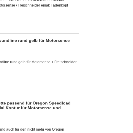
f nur noch von emak lieferbar 63040303
otorsense / Freischneider emak Fadenkopf
undline rund gelb für Motorsense
ine rund gelb für Motorsense + Freischneider -
tte passend für Oregon Speedload
ial Kontur für Motorsense und
nd auch für den nicht mehr von Oregon