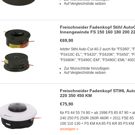
Auf Vergleichsliste setzen
Freischneider Fadenkopf Stihl AutoC
Innengewinde FS 150 160 180 200 2
€69,90
letzter Stihl Auto-Cut 40-2 auch für "FS360",
"FS410C-EL", "FS420", "FS420K", "FS450", 
"FS480K", "FS490C-EM", "FS490C-EML" 4003
Zur Wunschliste hinzufügen
Auf Vergleichsliste setzen
Freischneider Fadenkopf STIHL Auto
220 350 450 KM
€75,90
für FS 44 55 74 80 > ab 1996 FS 85 87 90 > 
240 250 FS 250R 260R 460R > 2011 FSE 65 
100 110 130 + FS KM KA 85 FS KR 85 FS KM 2
anzeigen »