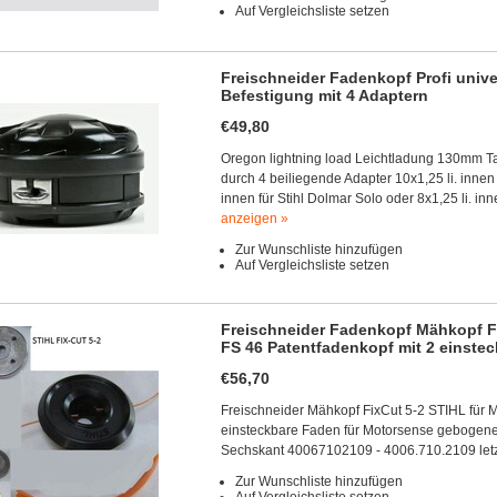
Auf Vergleichsliste setzen
Freischneider Fadenkopf Profi univ
Befestigung mit 4 Adaptern
€49,80
Oregon lightning load Leichtladung 130mm Ta
durch 4 beiliegende Adapter 10x1,25 li. innen
innen für Stihl Dolmar Solo oder 8x1,25 li. 
anzeigen »
Zur Wunschliste hinzufügen
Auf Vergleichsliste setzen
Freischneider Fadenkopf Mähkopf Fi
FS 46 Patentfadenkopf mit 2 einste
€56,70
Freischneider Mähkopf FixCut 5-2 STIHL für 
einsteckbare Faden für Motorsense gebogene
Sechskant 40067102109 - 4006.710.2109 letz
Zur Wunschliste hinzufügen