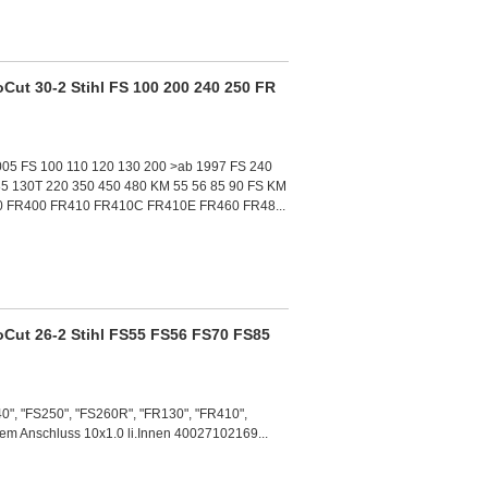
Cut 30-2 Stihl FS 100 200 240 250 FR
2005 FS 100 110 120 130 200 >ab 1997 FS 240
5 130T 220 350 450 480 KM 55 56 85 90 FS KM
50 FR400 FR410 FR410C FR410E FR460 FR48...
Cut 26-2 Stihl FS55 FS56 FS70 FS85
40", "FS250", "FS260R", "FR130", "FR410",
sem Anschluss 10x1.0 li.Innen 40027102169...