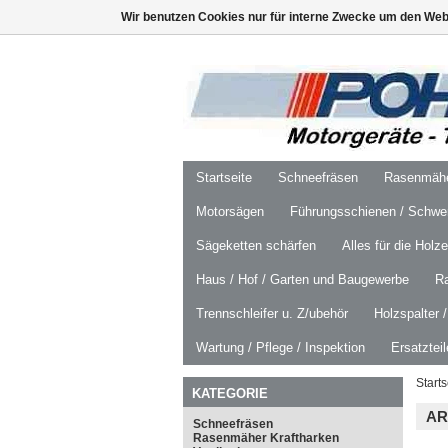
Wir benutzen Cookies nur für interne Zwecke um den Web
Startseite
Schneefräsen
Rasenmäher
Motorsägen
Führungsschienen / Schwer
Sägeketten schärfen
Alles für die Holz
Haus / Hof / Garten und Baugewerbe
R
Trennschleifer u. Z/ubehör
Holzspalter 
Wartung / Pflege / Inspektion
Ersatztei
Starts
KATEGORIE
AR
Schneefräsen
Rasenmäher Kraftharken