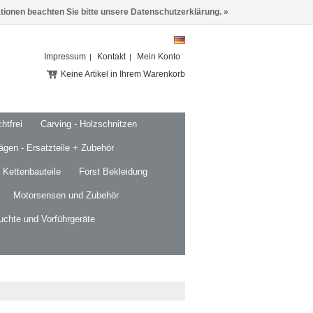
ationen beachten Sie bitte unsere Datenschutzerklärung. »
Impressum
Kontakt
Mein Konto
Keine Artikel in Ihrem Warenkorb
htfrei
Carving - Holzschnitzen
ägen - Ersatzteile + Zubehör
 Kettenbauteile
Forst Bekleidung
Motorsensen und Zubehör
uchte und Vorführgeräte