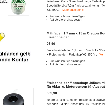
lieferbaren Gator Speedload Large Fadenkop
Speed&Go 10 x 7,0m Pack spezial Kontur f M
6313900...
Mehr anzeigen »
Zur Wunschliste hinzufügen
Auf Vergleichsliste setzen
Mähfaden 1,7 mm x 15 m Oregon Rou
Freischneider
€6,90
Freischneiderfaden 1,7 mm x 15 m Rolle / Do
+ Freischneider - Fadenkopf 69-350-Y...
Mehr
Zur Wunschliste hinzufügen
Auf Vergleichsliste setzen
Freischneider Messerkopf 305mm mit
für Akku- u. Motorsensen für Auspu
€59,90
für große Akku- u. Motor Freischneider DUR
gebogen - Mutter - Anschluss 10x1.25 links 