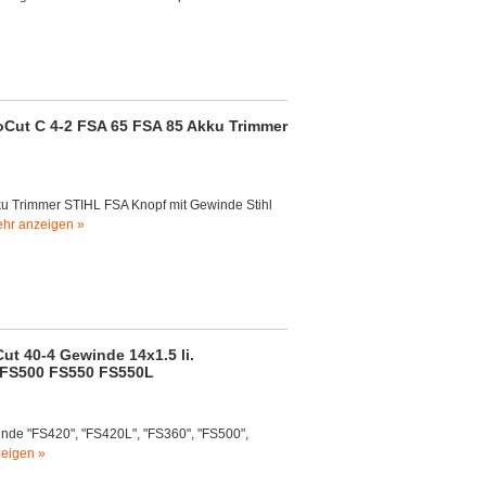
oCut C 4-2 FSA 65 FSA 85 Akku Trimmer
ku Trimmer STIHL FSA Knopf mit Gewinde Stihl
hr anzeigen »
ut 40-4 Gewinde 14x1.5 li.
 FS500 FS550 FS550L
winde "FS420", "FS420L", "FS360", "FS500",
eigen »