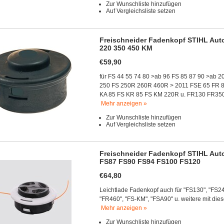
Zur Wunschliste hinzufügen
Auf Vergleichsliste setzen
Freischneider Fadenkopf STIHL Auto
220 350 450 KM
€59,90
für FS 44 55 74 80 >ab 96 FS 85 87 90 >ab 
250 FS 250R 260R 460R > 2011 FSE 65 FR 8
KA 85 FS KR 85 FS KM 220R u. FR130 FR3
Mehr anzeigen »
Zur Wunschliste hinzufügen
Auf Vergleichsliste setzen
Freischneider Fadenkopf STIHL Auto
FS87 FS90 FS94 FS100 FS120
€64,80
Leichtlade Fadenkopf auch für "FS130", "FS2
"FR460", "FS-KM", "FSA90" u. weitere mit die
Mehr anzeigen »
Zur Wunschliste hinzufügen