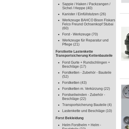
Sappie / Haken / Packzangen /
Sichel / Heppe
(40)
Kanister / Einfüllstutzen
(26)
Werkzeuge BAHCO Bison Fiskars
Felco Freund Ochsenkopf Stubai
(60)
Forst - Werkzeuge
(70)
Werkzeuge für Reparatur und
Pflege
(21)
Forstkette Lastenkette
Transportsicherung Kettenbauteile
Forst Gurte + Rundschlingen +
Beschläge
(17)
Forstketten - Zubehör - Bauteile
(52)
Forstketten
(43)
Forstketten m. Verkürzung
(22)
Forstseilwinden - Zubehör -
Beschläge
(22)
Transportsicherung Bauteile
(4)
Lastenkette und Beschläge
(10)
Forst Bekleidung
Helm Forsthelm + Helm -