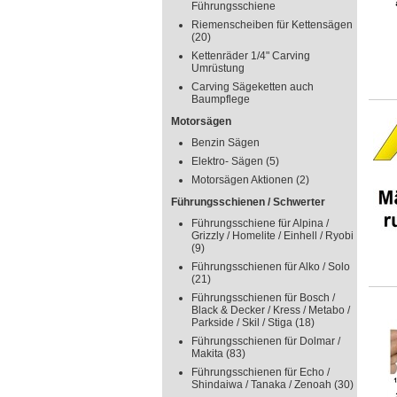
Führungsschiene
Riemenscheiben für Kettensägen
(20)
Kettenräder 1/4" Carving
Umrüstung
Carving Sägeketten auch
Baumpflege
Motorsägen
Benzin Sägen
Elektro- Sägen
(5)
Motorsägen Aktionen
(2)
Führungsschienen / Schwerter
Führungsschiene für Alpina /
Grizzly / Homelite / Einhell / Ryobi
(9)
Führungsschienen für Alko / Solo
(21)
Führungsschienen für Bosch /
Black & Decker / Kress / Metabo /
Parkside / Skil / Stiga
(18)
Führungsschienen für Dolmar /
Makita
(83)
Führungsschienen für Echo /
Shindaiwa / Tanaka / Zenoah
(30)