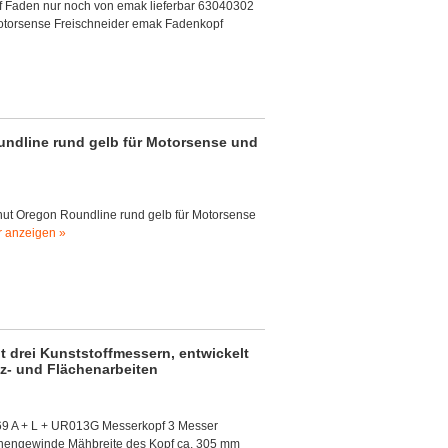
f Faden nur noch von emak lieferbar 63040302
otorsense Freischneider emak Fadenkopf
ndline rund gelb für Motorsense und
nut Oregon Roundline rund gelb für Motorsense
 anzeigen »
 drei Kunststoffmessern, entwickelt
tz- und Flächenarbeiten
369 A + L + UR013G Messerkopf 3 Messer
Innengewinde Mähbreite des Kopf ca. 305 mm