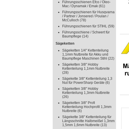
Führungsschienen Efco / Oleo-
Mac / Dynamak / Emak
(61)
Führungsschienen für Husqvarna
/ Partner / Jonsered / Poulan /
McCulloch
(78)
Führungsschienen für STIHL
(59)
Führungsschiene / Schwert für
Baumpflege
(14)
Sägeketten
Sägeketten 1/4" Kettenteilung
1,1mm Nutbreite für Akku und
Baumpflege Maschinen Stihl
(22)
Sägeketten 3/8" Hobby
Kettenteilung 1,1mm Nutbreite
(28)
Sägekette 3/8" Kettenteilung 1,3
Nut für PowerSharp Geräte
(6)
Sägeketten 3/8" Hobby
Kettenteilung 1,3mm Nutbreite
(26)
Sägeketten 3/8" Profi
Kettenteilung Hochprofil 1,3mm
Nutbreite
(6)
Sägekette 3/8" Kettenteilung für
Längsschnitte Halbmeißel 1,3mm
1,5mm 1,6mm Nutbreite
(13)