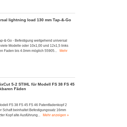
ersal lightning load 130 mm Tap-&-Go
p-&-Go - Befestigung weitgehend universal
 viele Modelle oder 10x1,00 und 12x1,5 links
innen Faden bis 4.0mm möglich 55905...
Mehr
xCut 5-2 STIHL für Modell FS 38 FS 45
ckbaren Fäden
Modell FS 38 FS 45 FS 46 Patentfadenkopf 2
r Schaft beinhaltet Befestigungssatz 16mm
ter Kopf alte Ausführung...
Mehr anzeigen »