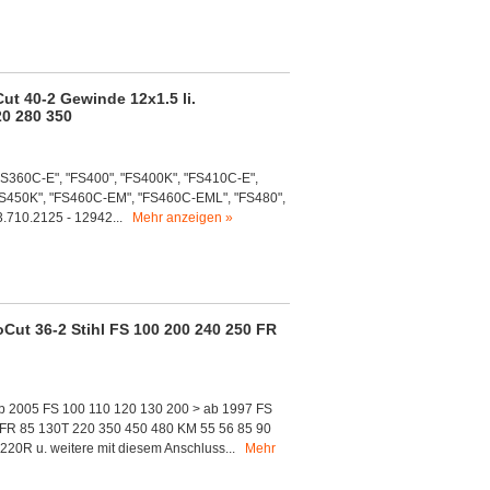
ut 40-2 Gewinde 12x1.5 li.
20 280 350
 "FS360C-E", "FS400", "FS400K", "FS410C-E",
"FS450K", "FS460C-EM", "FS460C-EML", "FS480",
.710.2125 - 12942...
Mehr anzeigen »
Cut 36-2 Stihl FS 100 200 240 250 FR
ab 2005 FS 100 110 120 130 200 > ab 1997 FS
FR 85 130T 220 350 450 480 KM 55 56 85 90
20R u. weitere mit diesem Anschluss...
Mehr