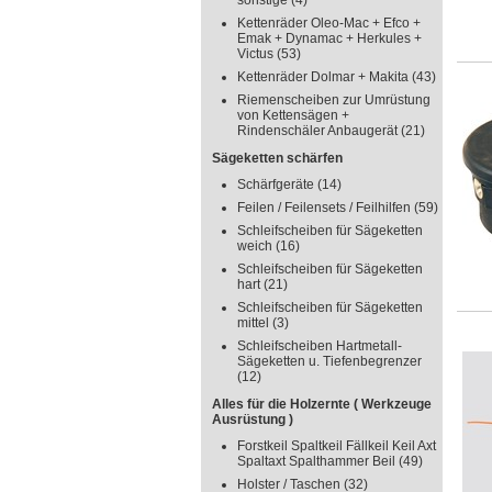
sonstige
(4)
Kettenräder Oleo-Mac + Efco +
Emak + Dynamac + Herkules +
Victus
(53)
Kettenräder Dolmar + Makita
(43)
Riemenscheiben zur Umrüstung
von Kettensägen +
Rindenschäler Anbaugerät
(21)
Sägeketten schärfen
Schärfgeräte
(14)
Feilen / Feilensets / Feilhilfen
(59)
Schleifscheiben für Sägeketten
weich
(16)
Schleifscheiben für Sägeketten
hart
(21)
Schleifscheiben für Sägeketten
mittel
(3)
Schleifscheiben Hartmetall-
Sägeketten u. Tiefenbegrenzer
(12)
Alles für die Holzernte ( Werkzeuge
Ausrüstung )
Forstkeil Spaltkeil Fällkeil Keil Axt
Spaltaxt Spalthammer Beil
(49)
Holster / Taschen
(32)