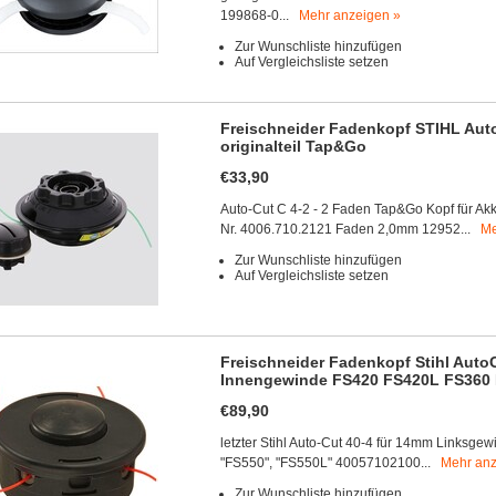
199868-0...
Mehr anzeigen »
Zur Wunschliste hinzufügen
Auf Vergleichsliste setzen
Freischneider Fadenkopf STIHL Aut
originalteil Tap&Go
€33,90
Auto-Cut C 4-2 - 2 Faden Tap&Go Kopf für Ak
Nr. 4006.710.2121 Faden 2,0mm 12952...
Me
Zur Wunschliste hinzufügen
Auf Vergleichsliste setzen
Freischneider Fadenkopf Stihl AutoC
Innengewinde FS420 FS420L FS360
€89,90
letzter Stihl Auto-Cut 40-4 für 14mm Linksge
"FS550", "FS550L" 40057102100...
Mehr anz
Zur Wunschliste hinzufügen