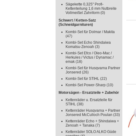
Sägekette 0,325" Profi-
Kettenteilung 1,6 mm Nutbreite
Vollmeißel Zahnform
(0)
Schwert / Ketten-Satz
(Schneidgarnituren)
Kombi-Set für Dolmar / Makita
(47)
Kombi-Set Echo Shindaiwa
Komatsu-Zenoah
(3)
Kombi-Set Efco / Oleo-Mac /
Herkules / Victus / Dynamac /
emak
(18)
Kombi-Set für Husqvarna Partner
Jonsered
(26)
Kombi-Set für STIHL
(22)
Kombi-Set Power-Sharp
(10)
Motorsägen - Ersatzteile + Zubehör
Kettenräder u. Ersatzteile für
STIHL
(38)
Kettenräder Husqvarna + Partner
Jonsered McCulloch Poulan
(33)
Kettenräder Echo + Shindaiwa +
Zenoah + Tanaka
(7)
Kettenräder SOLO ALKO Güde