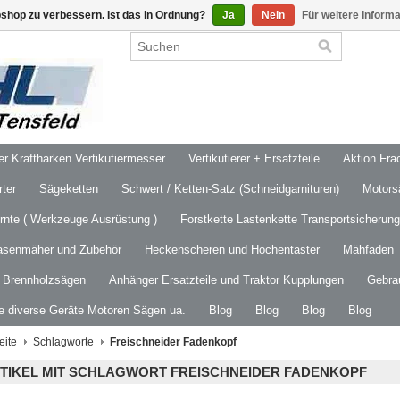
shop zu verbessern. Ist das in Ordnung?
Ja
Nein
Für weitere Inform
 Kraftharken Vertikutiermesser
Vertikutierer + Ersatzteile
Aktion Frac
ter
Sägeketten
Schwert / Ketten-Satz (Schneidgarnituren)
Motors
ernte ( Werkzeuge Ausrüstung )
Forstkette Lastenkette Transportsicherung
asenmäher und Zubehör
Heckenscheren und Hochentaster
Mähfaden
/ Brennholzsägen
Anhänger Ersatzteile und Traktor Kupplungen
Gebra
le diverse Geräte Motoren Sägen ua.
Blog
Blog
Blog
Blog
eite
Schlagworte
Freischneider Fadenkopf
TIKEL MIT SCHLAGWORT FREISCHNEIDER FADENKOPF