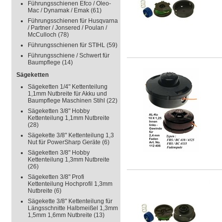
Führungsschienen Efco / Oleo-
Mac / Dynamak / Emak
(61)
Führungsschienen für Husqvarna
/ Partner / Jonsered / Poulan /
McCulloch
(78)
Führungsschienen für STIHL
(59)
Führungsschiene / Schwert für
Baumpflege
(14)
Sägeketten
Sägeketten 1/4" Kettenteilung
1,1mm Nutbreite für Akku und
Baumpflege Maschinen Stihl
(22)
Sägeketten 3/8" Hobby
Kettenteilung 1,1mm Nutbreite
(28)
Sägekette 3/8" Kettenteilung 1,3
Nut für PowerSharp Geräte
(6)
Sägeketten 3/8" Hobby
Kettenteilung 1,3mm Nutbreite
(26)
Sägeketten 3/8" Profi
Kettenteilung Hochprofil 1,3mm
Nutbreite
(6)
Sägekette 3/8" Kettenteilung für
Längsschnitte Halbmeißel 1,3mm
1,5mm 1,6mm Nutbreite
(13)