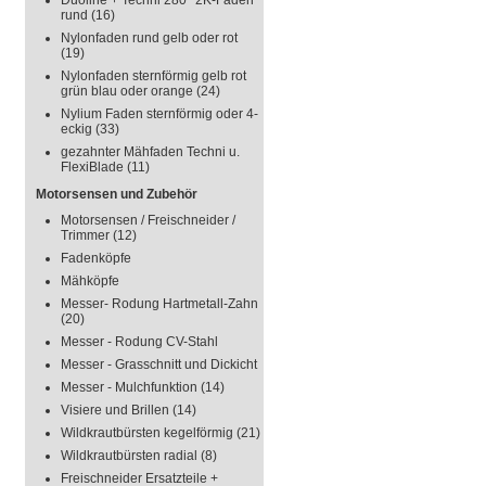
Duoline + Techni 280° 2K-Faden
rund
(16)
Nylonfaden rund gelb oder rot
(19)
Nylonfaden sternförmig gelb rot
grün blau oder orange
(24)
Nylium Faden sternförmig oder 4-
eckig
(33)
gezahnter Mähfaden Techni u.
FlexiBlade
(11)
Motorsensen und Zubehör
Motorsensen / Freischneider /
Trimmer
(12)
Fadenköpfe
Mähköpfe
Messer- Rodung Hartmetall-Zahn
(20)
Messer - Rodung CV-Stahl
Messer - Grasschnitt und Dickicht
Messer - Mulchfunktion
(14)
Visiere und Brillen
(14)
Wildkrautbürsten kegelförmig
(21)
Wildkrautbürsten radial
(8)
Freischneider Ersatzteile +