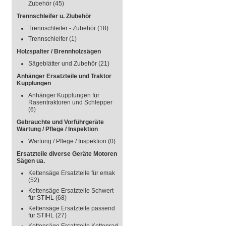
Zubehör
(45)
Trennschleifer u. Z/ubehör
Trennschleifer - Zubehör
(18)
Trennschleifer
(1)
Holzspalter / Brennholzsägen
Sägeblätter und Zubehör
(21)
Anhänger Ersatzteile und Traktor
Kupplungen
Anhänger Kupplungen für
Rasentraktoren und Schlepper
(6)
Gebrauchte und Vorführgeräte
Wartung / Pflege / Inspektion
Wartung / Pflege / Inspektion
(0)
Ersatzteile diverse Geräte Motoren
Sägen ua.
Kettensäge Ersatzteile für emak
(52)
Kettensäge Ersatzteile Schwert
für STIHL
(68)
Kettensäge Ersatzteile passend
für STIHL
(27)