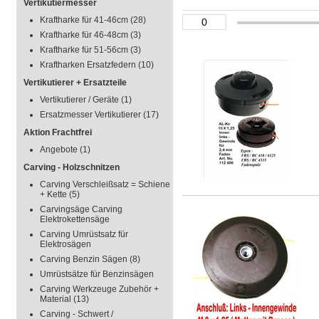
Vertikutiermesser
Kraftharke für 41-46cm
(28)
Kraftharke für 46-48cm
(3)
Kraftharke für 51-56cm
(3)
Kraftharken Ersatzfedern
(10)
Vertikutierer + Ersatzteile
Vertikutierer / Geräte
(1)
Ersatzmesser Vertikutierer
(17)
Aktion Frachtfrei
Angebote
(1)
Carving - Holzschnitzen
Carving Verschleißsatz = Schiene
+ Kette
(5)
Carvingsäge Carving
Elektrokettensäge
Carving Umrüstsatz für
Elektrosägen
Carving Benzin Sägen
(8)
Umrüstsätze für Benzinsägen
Carving Werkzeuge Zubehör +
Material
(13)
Carving - Schwert /