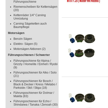
Führungsschiene
Riemenscheiben für Kettensägen
(20)
Kettenräder 1/4" Carving
Umrüstung
Carving Sägeketten auch
Baumpflege
Motorsägen
Benzin Sägen
Elektro- Sägen
(5)
Motorsägen Aktionen
(2)
Führungsschienen / Schwerter
Führungsschiene für Alpina /
Grizzly / Homelite / Einhell / Ryobi
(9)
Führungsschienen für Alko / Solo
(21)
Führungsschienen für Bosch /
Black & Decker / Kress / Metabo /
Parkside / Skil / Stiga
(18)
Führungsschienen für Dolmar /
Makita
(83)
Führungsschienen für Echo /
Shindaiwa / Tanaka / Zenoah
(30)