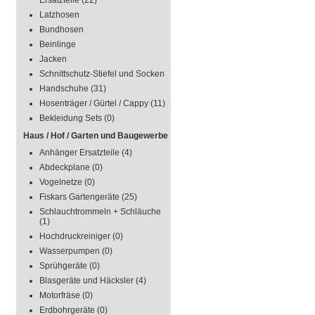
Ersatzteile
(22)
Latzhosen
Bundhosen
Beinlinge
Jacken
Schnittschutz-Stiefel und Socken
Handschuhe
(31)
Hosenträger / Gürtel / Cappy
(11)
Bekleidung Sets
(0)
Haus / Hof / Garten und Baugewerbe
Anhänger Ersatzteile
(4)
Abdeckplane
(0)
Vogelnetze
(0)
Fiskars Gartengeräte
(25)
Schlauchtrommeln + Schläuche
(1)
Hochdruckreiniger
(0)
Wasserpumpen
(0)
Sprühgeräte
(0)
Blasgeräte und Häcksler
(4)
Motorfräse
(0)
Erdbohrgeräte
(0)