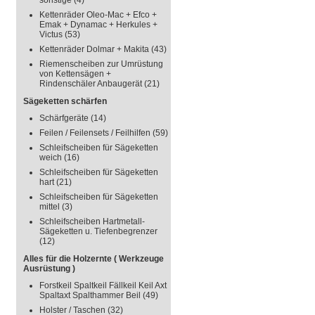
sonstige
(4)
Kettenräder Oleo-Mac + Efco +
Emak + Dynamac + Herkules +
Victus
(53)
Kettenräder Dolmar + Makita
(43)
Riemenscheiben zur Umrüstung
von Kettensägen +
Rindenschäler Anbaugerät
(21)
Sägeketten schärfen
Schärfgeräte
(14)
Feilen / Feilensets / Feilhilfen
(59)
Schleifscheiben für Sägeketten
weich
(16)
Schleifscheiben für Sägeketten
hart
(21)
Schleifscheiben für Sägeketten
mittel
(3)
Schleifscheiben Hartmetall-
Sägeketten u. Tiefenbegrenzer
(12)
Alles für die Holzernte ( Werkzeuge
Ausrüstung )
Forstkeil Spaltkeil Fällkeil Keil Axt
Spaltaxt Spalthammer Beil
(49)
Holster / Taschen
(32)