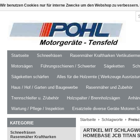
Wir benutzen Cookies nur für interne Zwecke um den Webshop zu verbessern. 
Startseite
Schneefräsen
Rasenmäher Kraftharken Vertikutierm
Motorsägen
Führungsschienen / Schwerter
Sägeketten
Schw
Sägeketten schärfen
Alles für die Holzernte ( Werkzeuge Ausrüstun
Haus / Hof / Garten und Baugewerbe
Rasenmäher und Zubehör
Trennschleifer u. Z/ubehör
Holzspalter / Brennholzsägen
Anhäng
Wartung / Pflege / Inspektion
Ersatzteile diverse Geräte Motoren S
Startseite
Schlagworte
Freis
KATEGORIE
ARTIKEL MIT SCHLAGW
Schneefräsen
HOMEBASE JCB TITAN 
Rasenmäher Kraftharken