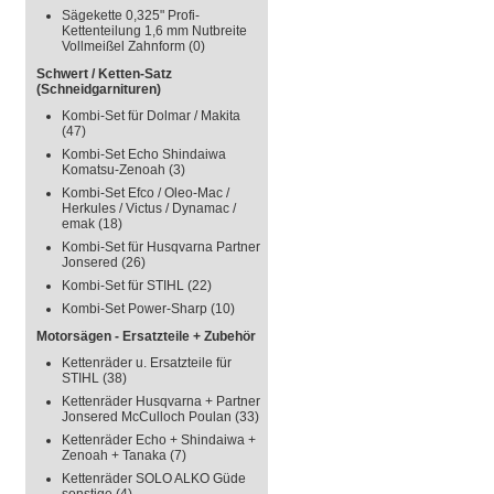
Sägekette 0,325" Profi-
Kettenteilung 1,6 mm Nutbreite
Vollmeißel Zahnform
(0)
Schwert / Ketten-Satz
(Schneidgarnituren)
Kombi-Set für Dolmar / Makita
(47)
Kombi-Set Echo Shindaiwa
Komatsu-Zenoah
(3)
Kombi-Set Efco / Oleo-Mac /
Herkules / Victus / Dynamac /
emak
(18)
Kombi-Set für Husqvarna Partner
Jonsered
(26)
Kombi-Set für STIHL
(22)
Kombi-Set Power-Sharp
(10)
Motorsägen - Ersatzteile + Zubehör
Kettenräder u. Ersatzteile für
STIHL
(38)
Kettenräder Husqvarna + Partner
Jonsered McCulloch Poulan
(33)
Kettenräder Echo + Shindaiwa +
Zenoah + Tanaka
(7)
Kettenräder SOLO ALKO Güde