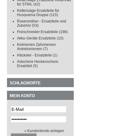
Kettensäge Ersatzteile Kettenrad
für STIHL
(42)
Kettensäge Ersatzteile für
Husqvarna Gruppe
(115)
Rasenmäher - Ersatzteile und
Zubehör
(53)
Freischneider Ersatzteile
(198)
Akku-Geräte Ersatzteile
(10)
Keilriemen Zahnriemen
Antriebsriemen
(7)
Häcksler - Ersatzteile
(1)
Astschere Heckenschere
Ersatzteil
(5)
SCHLAGWORTE
MEIN KONTO
» Kundenkonto anlegen