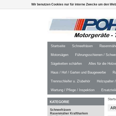
Wir benutzen Cookies nur für interne Zwecke um den Web
Startseite
Schneefräsen
Rasenmäher
Motorsägen
Führungsschienen / Schwer
Sägeketten schärfen
Alles für die Holz
Haus / Hof / Garten und Baugewerbe
R
Trennschleifer u. Z/ubehör
Holzspalter 
Wartung / Pflege / Inspektion
Ersatztei
Starts
KATEGORIE
AR
Schneefräsen
Rasenmäher Kraftharken