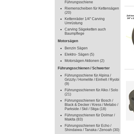
Führungsschiene
Riemenscheiben für Kettensägen
(20)
Kettenräder 1/4" Carving
Umrüstung
Carving Sägeketten auch
Baumpflege
Motorsägen
Benzin Sägen
Elektro- Sägen
(5)
Motorsägen Aktionen
(2)
Führungsschienen / Schwerter
Führungsschiene für Alpina /
Grizzly / Homelite / Einhell / Ryobi
(9)
Führungsschienen für Alko / Solo
(21)
Führungsschienen für Bosch /
Black & Decker / Kress / Metabo /
Parkside / Skil / Stiga
(18)
Führungsschienen für Dolmar /
Makita
(83)
Führungsschienen für Echo /
Shindaiwa / Tanaka / Zenoah
(30)