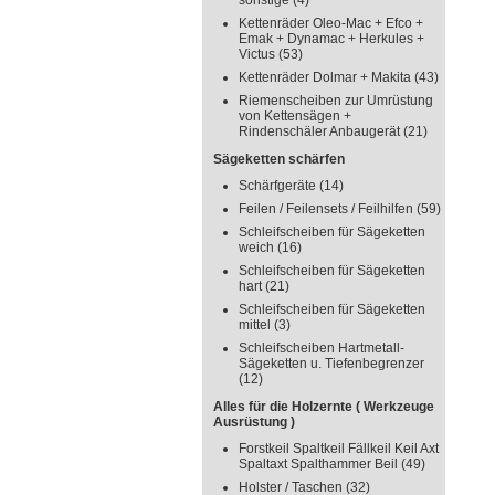
sonstige
(4)
Kettenräder Oleo-Mac + Efco +
Emak + Dynamac + Herkules +
Victus
(53)
Kettenräder Dolmar + Makita
(43)
Riemenscheiben zur Umrüstung
von Kettensägen +
Rindenschäler Anbaugerät
(21)
Sägeketten schärfen
Schärfgeräte
(14)
Feilen / Feilensets / Feilhilfen
(59)
Schleifscheiben für Sägeketten
weich
(16)
Schleifscheiben für Sägeketten
hart
(21)
Schleifscheiben für Sägeketten
mittel
(3)
Schleifscheiben Hartmetall-
Sägeketten u. Tiefenbegrenzer
(12)
Alles für die Holzernte ( Werkzeuge
Ausrüstung )
Forstkeil Spaltkeil Fällkeil Keil Axt
Spaltaxt Spalthammer Beil
(49)
Holster / Taschen
(32)