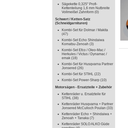
Sägekette 0,325" Profi-
Kettenteilung 1,6 mm Nutbreite
Vollmeißel Zahnform
(0)
Schwert / Ketten-Satz
(Schneidgarnituren)
Kombi-Set für Dolmar / Makita
(47)
Kombi-Set Echo Shindaiwa
Komatsu-Zenoah
(3)
Kombi-Set Efco / Oleo-Mac /
Herkules / Victus / Dynamac /
emak
(18)
Kombi-Set für Husqvarna Partner
Jonsered
(26)
Kombi-Set für STIHL
(22)
Kombi-Set Power-Sharp
(10)
Motorsägen - Ersatzteile + Zubehör
Kettenräder u. Ersatzteile für
STIHL
(38)
Kettenräder Husqvarna + Partner
Jonsered McCulloch Poulan
(33)
Kettenräder Echo + Shindaiwa +
Zenoah + Tanaka
(7)
Kettenräder SOLO ALKO Güde