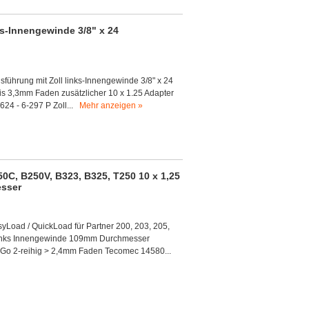
ks-Innengewinde 3/8" x 24
sführung mit Zoll links-Innengewinde 3/8" x 24
 3,3mm Faden zusätzlicher 10 x 1.25 Adapter
624 - 6-297 P Zoll...
Mehr anzeigen »
50C, B250V, B323, B325, T250 10 x 1,25
sser
oad / QuickLoad für Partner 200, 203, 205,
links Innengewinde 109mm Durchmesser
&Go 2-reihig > 2,4mm Faden Tecomec 14580...