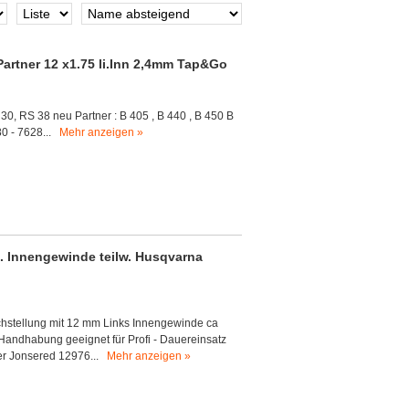
artner 12 x1.75 li.Inn 2,4mm Tap&Go
30, RS 38 neu Partner : B 405 , B 440 , B 450 B
80 - 7628...
Mehr anzeigen »
i. Innengewinde teilw. Husqvarna
chstellung mit 12 mm Links Innengewinde ca
andhabung geeignet für Profi - Dauereinsatz
er Jonsered 12976...
Mehr anzeigen »