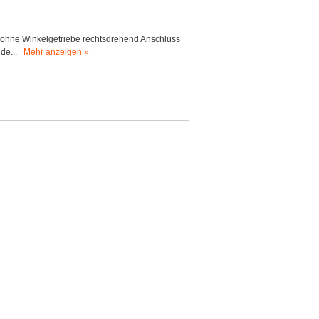
t ohne Winkelgetriebe rechtsdrehend Anschluss
nde...
Mehr anzeigen »