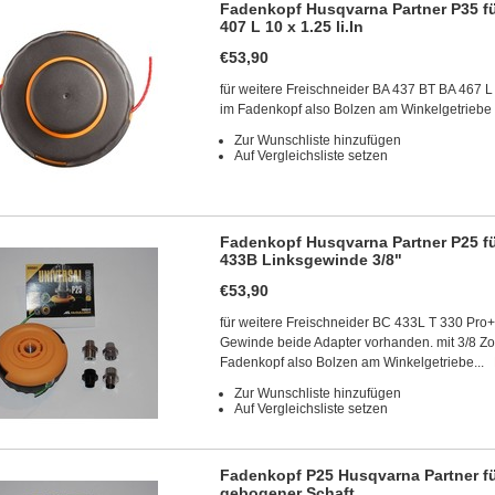
Fadenkopf Husqvarna Partner P35 f
407 L 10 x 1.25 li.In
€53,90
für weitere Freischneider BA 437 BT BA 467 L
im Fadenkopf also Bolzen am Winkelgetrieb
Zur Wunschliste hinzufügen
Auf Vergleichsliste setzen
Fadenkopf Husqvarna Partner P25 f
433B Linksgewinde 3/8"
€53,90
für weitere Freischneider BC 433L T 330 Pro+
Gewinde beide Adapter vorhanden. mit 3/8 Zoll
Fadenkopf also Bolzen am Winkelgetriebe...
Zur Wunschliste hinzufügen
Auf Vergleichsliste setzen
Fadenkopf P25 Husqvarna Partner für
gebogener Schaft