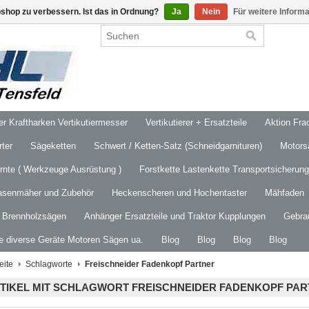
shop zu verbessern. Ist das in Ordnung?
Ja
Nein
Für weitere Inform
 Kraftharken Vertikutiermesser
Vertikutierer + Ersatzteile
Aktion Frac
ter
Sägeketten
Schwert / Ketten-Satz (Schneidgarnituren)
Motors
ernte ( Werkzeuge Ausrüstung )
Forstkette Lastenkette Transportsicherung
asenmäher und Zubehör
Heckenscheren und Hochentaster
Mähfaden
/ Brennholzsägen
Anhänger Ersatzteile und Traktor Kupplungen
Gebra
le diverse Geräte Motoren Sägen ua.
Blog
Blog
Blog
Blog
eite
Schlagworte
Freischneider Fadenkopf Partner
TIKEL MIT SCHLAGWORT FREISCHNEIDER FADENKOPF PA