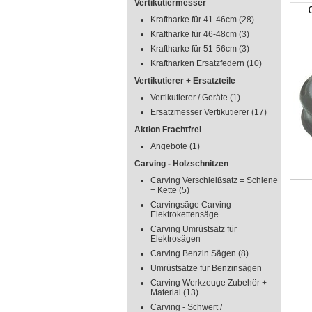
Vertikutiermesser
Kraftharke für 41-46cm
(28)
Kraftharke für 46-48cm
(3)
Kraftharke für 51-56cm
(3)
Kraftharken Ersatzfedern
(10)
Vertikutierer + Ersatzteile
Vertikutierer / Geräte
(1)
Ersatzmesser Vertikutierer
(17)
Aktion Frachtfrei
Angebote
(1)
Carving - Holzschnitzen
Carving Verschleißsatz = Schiene
+ Kette
(5)
Carvingsäge Carving
Elektrokettensäge
Carving Umrüstsatz für
Elektrosägen
Carving Benzin Sägen
(8)
Umrüstsätze für Benzinsägen
Carving Werkzeuge Zubehör +
Material
(13)
Carving - Schwert /