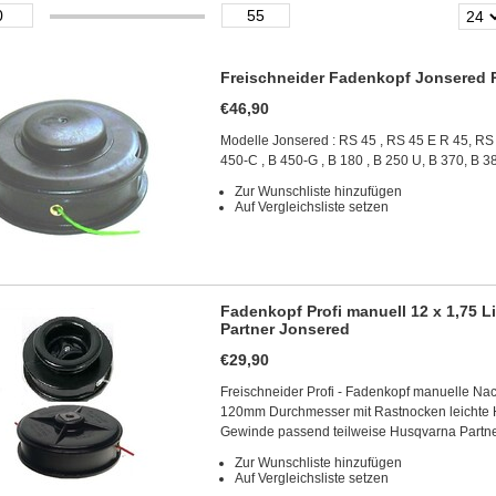
Freischneider Fadenkopf Jonsered P
€46,90
Modelle Jonsered : RS 45 , RS 45 E R 45, RS 
450-C , B 450-G , B 180 , B 250 U, B 370, B 3
Zur Wunschliste hinzufügen
Auf Vergleichsliste setzen
Fadenkopf Profi manuell 12 x 1,75 L
Partner Jonsered
€29,90
Freischneider Profi - Fadenkopf manuelle Na
120mm Durchmesser mit Rastnocken leichte H
Gewinde passend teilweise Husqvarna Partn
Zur Wunschliste hinzufügen
Auf Vergleichsliste setzen