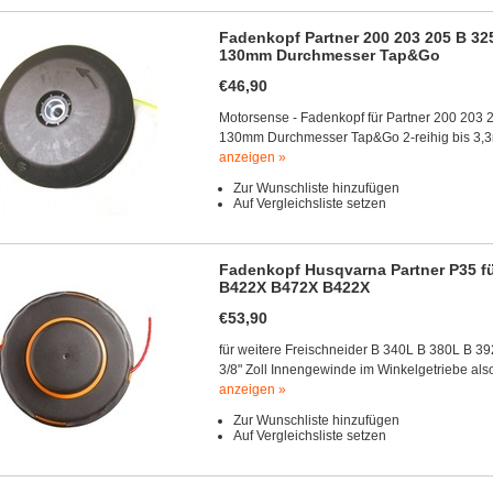
Fadenkopf Partner 200 203 205 B 32
130mm Durchmesser Tap&Go
€46,90
Motorsense - Fadenkopf für Partner 200 203
130mm Durchmesser Tap&Go 2-reihig bis 3,
anzeigen »
Zur Wunschliste hinzufügen
Auf Vergleichsliste setzen
Fadenkopf Husqvarna Partner P35 
B422X B472X B422X
€53,90
für weitere Freischneider B 340L B 380L B 
3/8" Zoll Innengewinde im Winkelgetriebe al
anzeigen »
Zur Wunschliste hinzufügen
Auf Vergleichsliste setzen