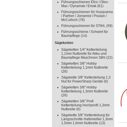
Führungsschienen Efco / Oleo-
Mac / Dynamak / Emak
(61)
Führungsschienen für Husqvarna
/ Partner / Jonsered / Poulan /
McCulloch
(78)
Führungsschienen für STIHL
(59)
Führungsschiene / Schwert für
Baumpflege
(14)
Sägeketten
Sägeketten 1/4" Kettenteilung
1,1mm Nutbreite für Akku und
Baumpflege Maschinen Stihl
(22)
Sägeketten 3/8" Hobby
Kettenteilung 1,1mm Nutbreite
(28)
Sägekette 3/8" Kettenteilung 1,3
Nut für PowerSharp Geräte
(6)
Sägeketten 3/8" Hobby
Kettenteilung 1,3mm Nutbreite
(26)
Sägeketten 3/8" Profi
Kettenteilung Hochprofil 1,3mm
Nutbreite
(6)
Sägekette 3/8" Kettenteilung für
Längsschnitte Halbmeißel 1,3mm
1,5mm 1,6mm Nutbreite
(13)