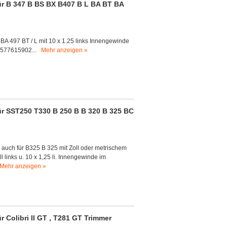
ür B 347 B BS BX B407 B L BA BT BA
 BA 497 BT / L mit 10 x 1.25 links Innengewinde
e 577615902...
Mehr anzeigen »
ür SST250 T330 B 250 B B 320 B 325 BC
 auch für B325 B 325 mit Zoll oder metrischem
 links u. 10 x 1,25 li. Innengewinde im
Mehr anzeigen »
 Colibri II GT , T281 GT Trimmer