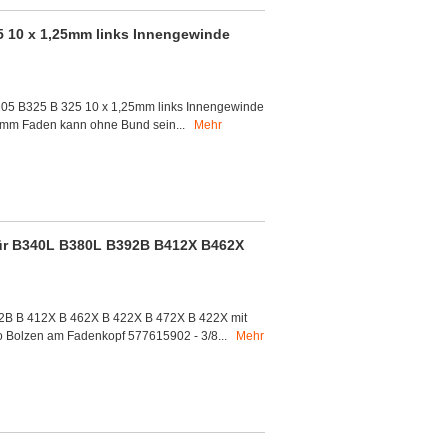
5 10 x 1,25mm links Innengewinde
 205 B325 B 325 10 x 1,25mm links Innengewinde
3mm Faden kann ohne Bund sein...
Mehr
für B340L B380L B392B B412X B462X
392B B 412X B 462X B 422X B 472X B 422X mit
so Bolzen am Fadenkopf 577615902 - 3/8...
Mehr