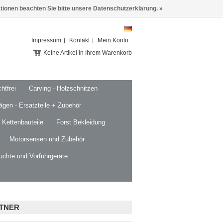
ationen beachten Sie bitte unsere Datenschutzerklärung. »
Impressum
Kontakt
Mein Konto
Keine Artikel in Ihrem Warenkorb
htfrei
Carving - Holzschnitzen
ägen - Ersatzteile + Zubehör
 Kettenbauteile
Forst Bekleidung
Motorsensen und Zubehör
uchte und Vorführgeräte
RTNER