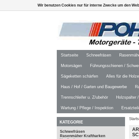
Wir benutzen Cookies nur für interne Zwecke um den Web
Startseite
Schneefräsen
Rasenmäher
Motorsägen
Führungsschienen / Schwer
Sägeketten schärfen
Alles für die Holz
Haus / Hof / Garten und Baugewerbe
R
Trennschleifer u. Z/ubehör
Holzspalter 
Wartung / Pflege / Inspektion
Ersatztei
Starts
KATEGORIE
AR
Schneefräsen
SC
Rasenmäher Kraftharken