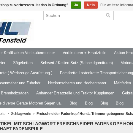
shop zu verbessern. Ist das in Ordnung?
Ja
Nein
Für weitere Inform
 Kraftharken Vertikutiermesser
Vertikutierer + Ersatzteile
Aktion Frac
ter
Sägeketten
Schwert / Ketten-Satz (Schneidgarnituren)
Motors
ernte ( Werkzeuge Ausrüstung )
Forstkette Lastenkette Transportsicherung
asenmäher und Zubehör
Heckenscheren und Hochentaster
Mähfaden
/ Brennholzsägen
Anhänger Ersatzteile und Traktor Kupplungen
Gebra
le diverse Geräte Motoren Sägen ua.
Blog
Blog
Blog
Blog
eite
Schlagworte
Freischneider Fadenkopf Honda Trimmer gebogener Scha
TIKEL MIT SCHLAGWORT FREISCHNEIDER FADENKOPF HO
HAFT FADENSPULE