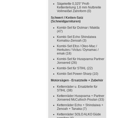
Sägekette 0,325" Profi-
Kettenteilung 1,6 mm Nutbreite
Vollmeißel Zahnform
(0)
Schwert / Ketten-Satz
(Schneidgarnituren)
Kombi-Set für Dolmar / Makita
(47)
Kombi-Set Echo Shindaiwa
Komatsu-Zenoah
(3)
Kombi-Set Efco / Oleo-Mac /
Herkules / Victus / Dynamac /
emak
(18)
Kombi-Set für Husqvarna Partner
Jonsered
(26)
Kombi-Set für STIHL
(22)
Kombi-Set Power-Sharp
(10)
Motorsägen - Ersatzteile + Zubehör
Kettenräder u. Ersatzteile für
STIHL
(38)
Kettenräder Husqvarna + Partner
Jonsered McCulloch Poulan
(33)
Kettenräder Echo + Shindaiwa +
Zenoah + Tanaka
(7)
Kettenräder SOLO ALKO Güde