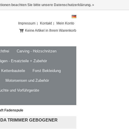
ationen beachten Sie bitte unsere Datenschutzerklärung. »
Impressum
Kontakt
Mein Konto
Keine Artikel in Ihrem Warenkorb
htfrei
Carving - Holzschnitzen
ägen - Ersatzteile + Zubehör
 Kettenbauteile
Forst Bekleidung
Motorsensen und Zubehör
uchte und Vorführgeräte
ft Fadenspule
NDA TRIMMER GEBOGENER