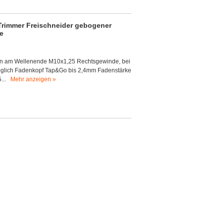
rimmer Freischneider gebogener
e
en am Wellenende M10x1,25 Rechtsgewinde, bei
glich Fadenkopf Tap&Go bis 2,4mm Fadenstärke
5...
Mehr anzeigen »