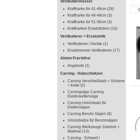
Vertikutiermesser
Kraftharke für 41-46cm
(28)
Kraftharke für 46-48cm
(3)
Kraftharke für 51-56cm
(3)
Kraftharken Ersatzfedern
(10)
Vertikutierer + Ersatzteile
Vertikutierer / Geräte
(1)
Ersatzmesser Vertikutierer
(17)
Aktion Frachtfrei
Angebote
(1)
Carving - Holzschnitzen
Carving Verschleißsatz = Schiene
+ Kette
(5)
Carvingsäge Carving
Elektrokettensäge
Carving Umrüstsatz für
Elektrosägen
Carving Benzin Sägen
(8)
Umrüstsätze für Benzinsägen
Carving Werkzeuge Zubehör +
Material
(13)
Carving - Schwert /