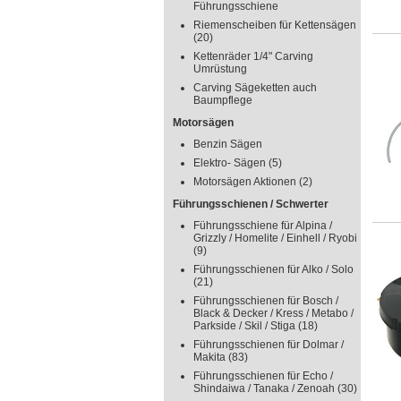
Führungsschiene
Riemenscheiben für Kettensägen
(20)
Kettenräder 1/4" Carving
Umrüstung
Carving Sägeketten auch
Baumpflege
Motorsägen
Benzin Sägen
Elektro- Sägen
(5)
Motorsägen Aktionen
(2)
Führungsschienen / Schwerter
Führungsschiene für Alpina /
Grizzly / Homelite / Einhell / Ryobi
(9)
Führungsschienen für Alko / Solo
(21)
Führungsschienen für Bosch /
Black & Decker / Kress / Metabo /
Parkside / Skil / Stiga
(18)
Führungsschienen für Dolmar /
Makita
(83)
Führungsschienen für Echo /
Shindaiwa / Tanaka / Zenoah
(30)