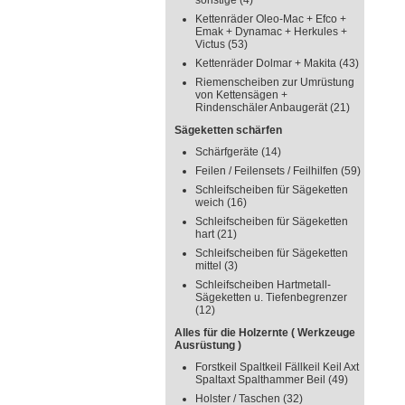
sonstige
(4)
Kettenräder Oleo-Mac + Efco +
Emak + Dynamac + Herkules +
Victus
(53)
Kettenräder Dolmar + Makita
(43)
Riemenscheiben zur Umrüstung
von Kettensägen +
Rindenschäler Anbaugerät
(21)
Sägeketten schärfen
Schärfgeräte
(14)
Feilen / Feilensets / Feilhilfen
(59)
Schleifscheiben für Sägeketten
weich
(16)
Schleifscheiben für Sägeketten
hart
(21)
Schleifscheiben für Sägeketten
mittel
(3)
Schleifscheiben Hartmetall-
Sägeketten u. Tiefenbegrenzer
(12)
Alles für die Holzernte ( Werkzeuge
Ausrüstung )
Forstkeil Spaltkeil Fällkeil Keil Axt
Spaltaxt Spalthammer Beil
(49)
Holster / Taschen
(32)