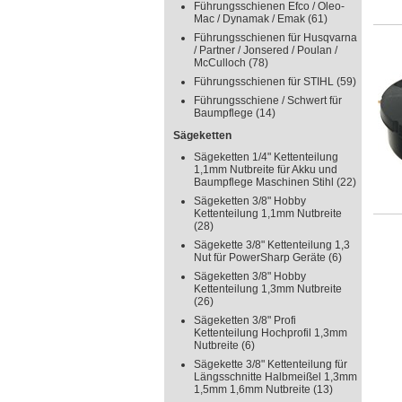
Führungsschienen Efco / Oleo-
Mac / Dynamak / Emak
(61)
Führungsschienen für Husqvarna
/ Partner / Jonsered / Poulan /
McCulloch
(78)
Führungsschienen für STIHL
(59)
Führungsschiene / Schwert für
Baumpflege
(14)
Sägeketten
Sägeketten 1/4" Kettenteilung
1,1mm Nutbreite für Akku und
Baumpflege Maschinen Stihl
(22)
Sägeketten 3/8" Hobby
Kettenteilung 1,1mm Nutbreite
(28)
Sägekette 3/8" Kettenteilung 1,3
Nut für PowerSharp Geräte
(6)
Sägeketten 3/8" Hobby
Kettenteilung 1,3mm Nutbreite
(26)
Sägeketten 3/8" Profi
Kettenteilung Hochprofil 1,3mm
Nutbreite
(6)
Sägekette 3/8" Kettenteilung für
Längsschnitte Halbmeißel 1,3mm
1,5mm 1,6mm Nutbreite
(13)