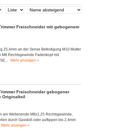
rimmer Freischneider mit gebogenem
ng 25,4mm an der Sense Befestigung M10 Mutter
ch M8 Rechtsgewinde Fadenkopf mit
25E...
Mehr anzeigen »
rimmer Freischneider gebogener
Originalteil
en am Wellenende M8x1,25 Rechtsgewinde,
llen durch Gasstoß oder auftippen bis 2,4mm
.
Mehr anzeigen »