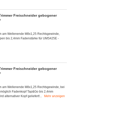
rimmer Freischneider gebogener
e
en am Wellenende M8x1,25 Rechtsgewinde,
ippen bis 2,4mm Fadenstärke für UMS425E -
rimmer Freischneider gebogener
e
en am Wellenende M8x1,25 Rechtsgewinde, bei
 möglich Fadenkopf Tap&Go bis 2,4mm
alternativer Kopf geliefert!...
Mehr anzeigen