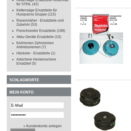
Kettensäge Ersatzteile Kettenrad
für STIHL
(42)
Kettensäge Ersatzteile für
Husqvarna Gruppe
(115)
Rasenmäher - Ersatzteile und
Zubehör
(53)
Freischneider Ersatzteile
(198)
Akku-Geräte Ersatzteile
(10)
Keilriemen Zahnriemen
Antriebsriemen
(7)
Häcksler - Ersatzteile
(1)
Astschere Heckenschere
Ersatzteil
(5)
SCHLAGWORTE
MEIN KONTO
» Kundenkonto anlegen