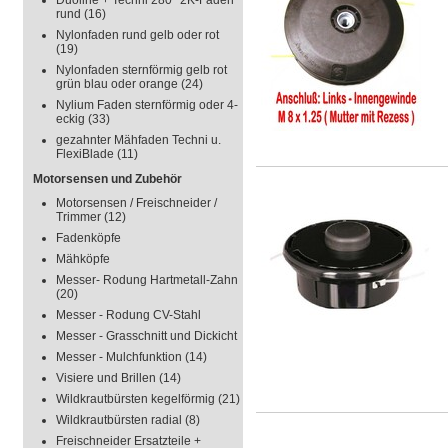
Duoline + Techni 280° 2K-Faden
rund
(16)
Nylonfaden rund gelb oder rot
(19)
Nylonfaden sternförmig gelb rot
grün blau oder orange
(24)
Nylium Faden sternförmig oder 4-
eckig
(33)
gezahnter Mähfaden Techni u.
FlexiBlade
(11)
Motorsensen und Zubehör
Motorsensen / Freischneider /
Trimmer
(12)
Fadenköpfe
Mähköpfe
Messer- Rodung Hartmetall-Zahn
(20)
Messer - Rodung CV-Stahl
Messer - Grasschnitt und Dickicht
Messer - Mulchfunktion
(14)
Visiere und Brillen
(14)
Wildkrautbürsten kegelförmig
(21)
Wildkrautbürsten radial
(8)
Freischneider Ersatzteile +