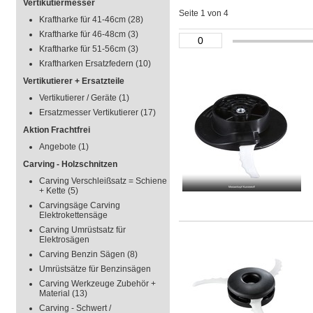
Vertikutiermesser
Seite 1 von 4
Kraftharke für 41-46cm
(28)
Kraftharke für 46-48cm
(3)
Kraftharke für 51-56cm
(3)
Kraftharken Ersatzfedern
(10)
Vertikutierer + Ersatzteile
Vertikutierer / Geräte
(1)
Ersatzmesser Vertikutierer
(17)
Aktion Frachtfrei
Angebote
(1)
Carving - Holzschnitzen
Carving Verschleißsatz = Schiene
+ Kette
(5)
Carvingsäge Carving
Elektrokettensäge
Carving Umrüstsatz für
Elektrosägen
Carving Benzin Sägen
(8)
Umrüstsätze für Benzinsägen
Carving Werkzeuge Zubehör +
Material
(13)
Carving - Schwert /