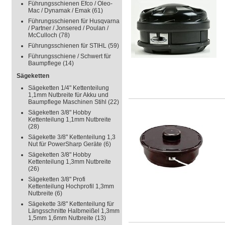
Führungsschienen Efco / Oleo-
Mac / Dynamak / Emak
(61)
Führungsschienen für Husqvarna
/ Partner / Jonsered / Poulan /
McCulloch
(78)
Führungsschienen für STIHL
(59)
Führungsschiene / Schwert für
Baumpflege
(14)
Sägeketten
Sägeketten 1/4" Kettenteilung
1,1mm Nutbreite für Akku und
Baumpflege Maschinen Stihl
(22)
Sägeketten 3/8" Hobby
Kettenteilung 1,1mm Nutbreite
(28)
Sägekette 3/8" Kettenteilung 1,3
Nut für PowerSharp Geräte
(6)
Sägeketten 3/8" Hobby
Kettenteilung 1,3mm Nutbreite
(26)
Sägeketten 3/8" Profi
Kettenteilung Hochprofil 1,3mm
Nutbreite
(6)
Sägekette 3/8" Kettenteilung für
Längsschnitte Halbmeißel 1,3mm
1,5mm 1,6mm Nutbreite
(13)