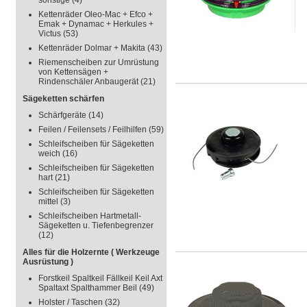
sonstige
(4)
Kettenräder Oleo-Mac + Efco +
Emak + Dynamac + Herkules +
Victus
(53)
Kettenräder Dolmar + Makita
(43)
Riemenscheiben zur Umrüstung
von Kettensägen +
Rindenschäler Anbaugerät
(21)
Sägeketten schärfen
Schärfgeräte
(14)
Feilen / Feilensets / Feilhilfen
(59)
Schleifscheiben für Sägeketten
weich
(16)
Schleifscheiben für Sägeketten
hart
(21)
Schleifscheiben für Sägeketten
mittel
(3)
Schleifscheiben Hartmetall-
Sägeketten u. Tiefenbegrenzer
(12)
Alles für die Holzernte ( Werkzeuge
Ausrüstung )
Forstkeil Spaltkeil Fällkeil Keil Axt
Spaltaxt Spalthammer Beil
(49)
Holster / Taschen
(32)