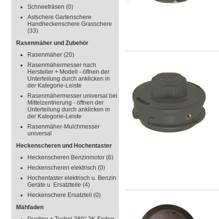
Schneefräsen
(0)
Astschere Gartenschere
Handheckenschere Grasschere
(33)
Rasenmäher und Zubehör
Rasenmäher
(20)
Rasenmähermesser nach
Hersteller + Modell - öffnen der
Unterteilung durch anklicken in
der Kategorie-Leiste
Rasenmähermesser universal bei
Mittelzentrierung - öffnen der
Unterteilung durch anklicken in
der Kategorie-Leiste
Rasenmäher-Mulchmesser
universal
Heckenscheren und Hochentaster
Heckenscheren Benzinmotor
(6)
Heckenscheren elektrisch
(0)
Hochentaster elektrisch u. Benzin
Geräte u. Ersatzteile
(4)
Heckenschere Ersatzteil
(0)
Mähfaden