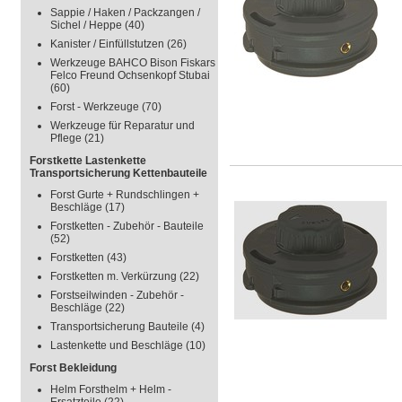
Sappie / Haken / Packzangen /
Sichel / Heppe
(40)
Kanister / Einfüllstutzen
(26)
Werkzeuge BAHCO Bison Fiskars
Felco Freund Ochsenkopf Stubai
(60)
Forst - Werkzeuge
(70)
Werkzeuge für Reparatur und
Pflege
(21)
Forstkette Lastenkette
Transportsicherung Kettenbauteile
Forst Gurte + Rundschlingen +
Beschläge
(17)
Forstketten - Zubehör - Bauteile
(52)
Forstketten
(43)
Forstketten m. Verkürzung
(22)
Forstseilwinden - Zubehör -
Beschläge
(22)
Transportsicherung Bauteile
(4)
Lastenkette und Beschläge
(10)
Forst Bekleidung
Helm Forsthelm + Helm -