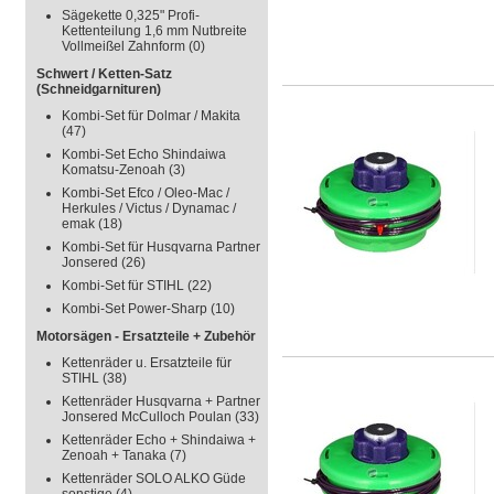
Sägekette 0,325" Profi-
Kettenteilung 1,6 mm Nutbreite
Vollmeißel Zahnform
(0)
Schwert / Ketten-Satz
(Schneidgarnituren)
Kombi-Set für Dolmar / Makita
(47)
Kombi-Set Echo Shindaiwa
Komatsu-Zenoah
(3)
Kombi-Set Efco / Oleo-Mac /
Herkules / Victus / Dynamac /
emak
(18)
Kombi-Set für Husqvarna Partner
Jonsered
(26)
Kombi-Set für STIHL
(22)
Kombi-Set Power-Sharp
(10)
Motorsägen - Ersatzteile + Zubehör
Kettenräder u. Ersatzteile für
STIHL
(38)
Kettenräder Husqvarna + Partner
Jonsered McCulloch Poulan
(33)
Kettenräder Echo + Shindaiwa +
Zenoah + Tanaka
(7)
Kettenräder SOLO ALKO Güde