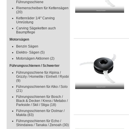
Führungsschiene
Riemenscheiben für Kettensägen
(20)
Kettenräder 1/4" Carving
Umrüstung
Carving Sägeketten auch
Baumpflege
Motorsägen
Benzin Sägen
Elektro- Sägen
(5)
Motorsägen Aktionen
(2)
Führungsschienen / Schwerter
Führungsschiene für Alpina /
Grizzly / Homelite / Einhell / Ryobi
(9)
Führungsschienen für Alko / Solo
(21)
Führungsschienen für Bosch /
Black & Decker / Kress / Metabo /
Parkside / Skil / Stiga
(18)
Führungsschienen für Dolmar /
Makita
(83)
Führungsschienen für Echo /
Shindaiwa / Tanaka / Zenoah
(30)