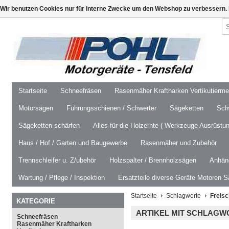
Wir benutzen Cookies nur für interne Zwecke um den Webshop zu verbessern. 
Startseite
Schneefräsen
Rasenmäher Kraftharken Vertikutierm
Motorsägen
Führungsschienen / Schwerter
Sägeketten
Schw
Sägeketten schärfen
Alles für die Holzernte ( Werkzeuge Ausrüstun
Haus / Hof / Garten und Baugewerbe
Rasenmäher und Zubehör
Trennschleifer u. Z/ubehör
Holzspalter / Brennholzsägen
Anhäng
Wartung / Pflege / Inspektion
Ersatzteile diverse Geräte Motoren S
Startseite
Schlagworte
Freis
KATEGORIE
ARTIKEL MIT SCHLAGW
Schneefräsen
Rasenmäher Kraftharken