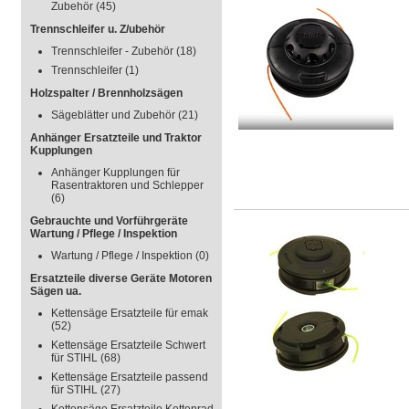
Zubehör
(45)
Trennschleifer u. Z/ubehör
Trennschleifer - Zubehör
(18)
Trennschleifer
(1)
Holzspalter / Brennholzsägen
Sägeblätter und Zubehör
(21)
Anhänger Ersatzteile und Traktor
Kupplungen
Anhänger Kupplungen für
Rasentraktoren und Schlepper
(6)
Gebrauchte und Vorführgeräte
Wartung / Pflege / Inspektion
Wartung / Pflege / Inspektion
(0)
Ersatzteile diverse Geräte Motoren
Sägen ua.
Kettensäge Ersatzteile für emak
(52)
Kettensäge Ersatzteile Schwert
für STIHL
(68)
Kettensäge Ersatzteile passend
für STIHL
(27)