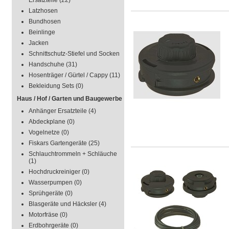
Ersatzteile
(22)
Latzhosen
Bundhosen
Beinlinge
Jacken
Schnittschutz-Stiefel und Socken
Handschuhe
(31)
Hosenträger / Gürtel / Cappy
(11)
Bekleidung Sets
(0)
Haus / Hof / Garten und Baugewerbe
Anhänger Ersatzteile
(4)
Abdeckplane
(0)
Vogelnetze
(0)
Fiskars Gartengeräte
(25)
Schlauchtrommeln + Schläuche
(1)
Hochdruckreiniger
(0)
Wasserpumpen
(0)
Sprühgeräte
(0)
Blasgeräte und Häcksler
(4)
Motorfräse
(0)
Erdbohrgeräte
(0)