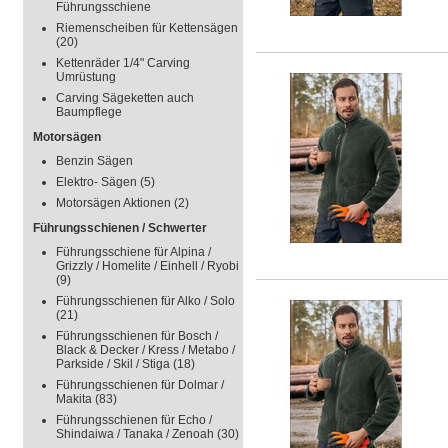
Führungsschiene
Riemenscheiben für Kettensägen
(20)
Kettenräder 1/4" Carving
Umrüstung
Carving Sägeketten auch
Baumpflege
Motorsägen
Benzin Sägen
Elektro- Sägen
(5)
Motorsägen Aktionen
(2)
Führungsschienen / Schwerter
Führungsschiene für Alpina /
Grizzly / Homelite / Einhell / Ryobi
(9)
Führungsschienen für Alko / Solo
(21)
Führungsschienen für Bosch /
Black & Decker / Kress / Metabo /
Parkside / Skil / Stiga
(18)
Führungsschienen für Dolmar /
Makita
(83)
Führungsschienen für Echo /
Shindaiwa / Tanaka / Zenoah
(30)