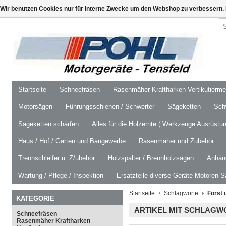
Wir benutzen Cookies nur für interne Zwecke um den Webshop zu verbessern. 
Startseite
Schneefräsen
Rasenmäher Kraftharken Vertikutierm
Motorsägen
Führungsschienen / Schwerter
Sägeketten
Schw
Sägeketten schärfen
Alles für die Holzernte ( Werkzeuge Ausrüstun
Haus / Hof / Garten und Baugewerbe
Rasenmäher und Zubehör
Trennschleifer u. Z/ubehör
Holzspalter / Brennholzsägen
Anhäng
Wartung / Pflege / Inspektion
Ersatzteile diverse Geräte Motoren S
Startseite
Schlagworte
Forst 
KATEGORIE
ARTIKEL MIT SCHLAGW
Schneefräsen
Rasenmäher Kraftharken