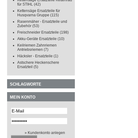
Kettensäge Ersatzteile Kettenrad
für STIHL
(42)
Kettensäge Ersatzteile für
Husqvarna Gruppe
(115)
Rasenmäher - Ersatzteile und
Zubehör
(53)
Freischneider Ersatzteile
(198)
Akku-Geräte Ersatzteile
(10)
Keilriemen Zahnriemen
Antriebsriemen
(7)
Häcksler - Ersatzteile
(1)
Astschere Heckenschere
Ersatzteil
(5)
SCHLAGWORTE
MEIN KONTO
» Kundenkonto anlegen