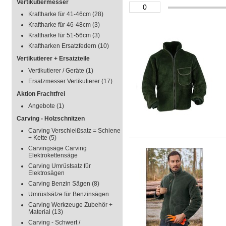
Vertikutiermesser
Kraftharke für 41-46cm
(28)
Kraftharke für 46-48cm
(3)
Kraftharke für 51-56cm
(3)
Kraftharken Ersatzfedern
(10)
Vertikutierer + Ersatzteile
Vertikutierer / Geräte
(1)
Ersatzmesser Vertikutierer
(17)
Aktion Frachtfrei
Angebote
(1)
Carving - Holzschnitzen
Carving Verschleißsatz = Schiene
+ Kette
(5)
Carvingsäge Carving
Elektrokettensäge
Carving Umrüstsatz für
Elektrosägen
Carving Benzin Sägen
(8)
Umrüstsätze für Benzinsägen
Carving Werkzeuge Zubehör +
Material
(13)
Carving - Schwert /