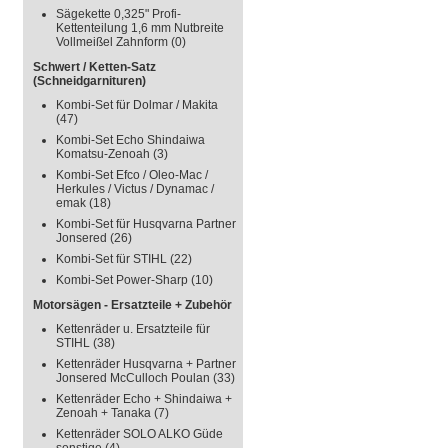
Sägekette 0,325" Profi-
Kettenteilung 1,6 mm Nutbreite
Vollmeißel Zahnform
(0)
Schwert / Ketten-Satz
(Schneidgarnituren)
Kombi-Set für Dolmar / Makita
(47)
Kombi-Set Echo Shindaiwa
Komatsu-Zenoah
(3)
Kombi-Set Efco / Oleo-Mac /
Herkules / Victus / Dynamac /
emak
(18)
Kombi-Set für Husqvarna Partner
Jonsered
(26)
Kombi-Set für STIHL
(22)
Kombi-Set Power-Sharp
(10)
Motorsägen - Ersatzteile + Zubehör
Kettenräder u. Ersatzteile für
STIHL
(38)
Kettenräder Husqvarna + Partner
Jonsered McCulloch Poulan
(33)
Kettenräder Echo + Shindaiwa +
Zenoah + Tanaka
(7)
Kettenräder SOLO ALKO Güde