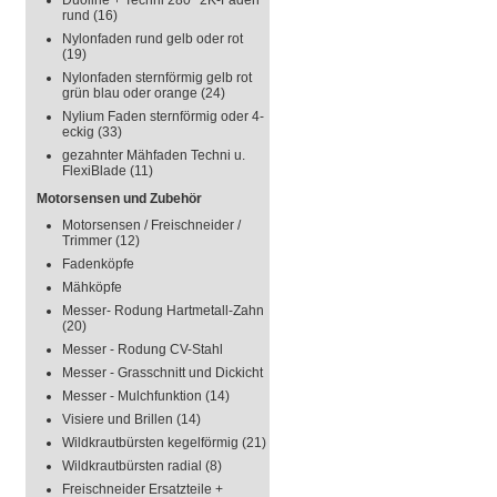
Duoline + Techni 280° 2K-Faden
rund
(16)
Nylonfaden rund gelb oder rot
(19)
Nylonfaden sternförmig gelb rot
grün blau oder orange
(24)
Nylium Faden sternförmig oder 4-
eckig
(33)
gezahnter Mähfaden Techni u.
FlexiBlade
(11)
Motorsensen und Zubehör
Motorsensen / Freischneider /
Trimmer
(12)
Fadenköpfe
Mähköpfe
Messer- Rodung Hartmetall-Zahn
(20)
Messer - Rodung CV-Stahl
Messer - Grasschnitt und Dickicht
Messer - Mulchfunktion
(14)
Visiere und Brillen
(14)
Wildkrautbürsten kegelförmig
(21)
Wildkrautbürsten radial
(8)
Freischneider Ersatzteile +