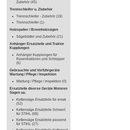
Zubehör
(45)
Trennschleifer u. Z/ubehör
Trennschleifer - Zubehör
(18)
Trennschleifer
(1)
Holzspalter / Brennholzsägen
Sägeblätter und Zubehör
(21)
Anhänger Ersatzteile und Traktor
Kupplungen
Anhänger Kupplungen für
Rasentraktoren und Schlepper
(6)
Gebrauchte und Vorführgeräte
Wartung / Pflege / Inspektion
Wartung / Pflege / Inspektion
(0)
Ersatzteile diverse Geräte Motoren
Sägen ua.
Kettensäge Ersatzteile für emak
(52)
Kettensäge Ersatzteile Schwert
für STIHL
(68)
Kettensäge Ersatzteile passend
für STIHL
(27)