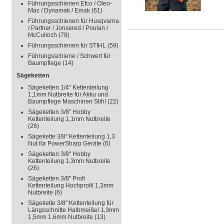
Führungsschienen Efco / Oleo-
Mac / Dynamak / Emak
(61)
Führungsschienen für Husqvarna
/ Partner / Jonsered / Poulan /
McCulloch
(78)
Führungsschienen für STIHL
(59)
Führungsschiene / Schwert für
Baumpflege
(14)
Sägeketten
Sägeketten 1/4" Kettenteilung
1,1mm Nutbreite für Akku und
Baumpflege Maschinen Stihl
(22)
Sägeketten 3/8" Hobby
Kettenteilung 1,1mm Nutbreite
(28)
Sägekette 3/8" Kettenteilung 1,3
Nut für PowerSharp Geräte
(6)
Sägeketten 3/8" Hobby
Kettenteilung 1,3mm Nutbreite
(26)
Sägeketten 3/8" Profi
Kettenteilung Hochprofil 1,3mm
Nutbreite
(6)
Sägekette 3/8" Kettenteilung für
Längsschnitte Halbmeißel 1,3mm
1,5mm 1,6mm Nutbreite
(13)