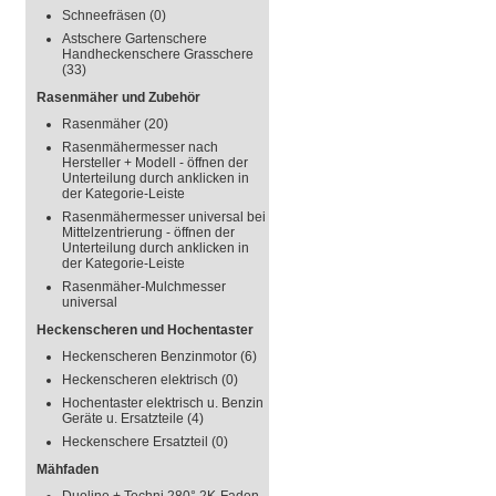
Schneefräsen
(0)
Astschere Gartenschere
Handheckenschere Grasschere
(33)
Rasenmäher und Zubehör
Rasenmäher
(20)
Rasenmähermesser nach
Hersteller + Modell - öffnen der
Unterteilung durch anklicken in
der Kategorie-Leiste
Rasenmähermesser universal bei
Mittelzentrierung - öffnen der
Unterteilung durch anklicken in
der Kategorie-Leiste
Rasenmäher-Mulchmesser
universal
Heckenscheren und Hochentaster
Heckenscheren Benzinmotor
(6)
Heckenscheren elektrisch
(0)
Hochentaster elektrisch u. Benzin
Geräte u. Ersatzteile
(4)
Heckenschere Ersatzteil
(0)
Mähfaden