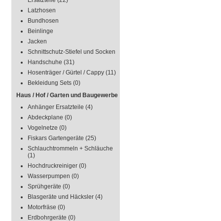
Ersatzteile
(22)
Latzhosen
Bundhosen
Beinlinge
Jacken
Schnittschutz-Stiefel und Socken
Handschuhe
(31)
Hosenträger / Gürtel / Cappy
(11)
Bekleidung Sets
(0)
Haus / Hof / Garten und Baugewerbe
Anhänger Ersatzteile
(4)
Abdeckplane
(0)
Vogelnetze
(0)
Fiskars Gartengeräte
(25)
Schlauchtrommeln + Schläuche
(1)
Hochdruckreiniger
(0)
Wasserpumpen
(0)
Sprühgeräte
(0)
Blasgeräte und Häcksler
(4)
Motorfräse
(0)
Erdbohrgeräte
(0)