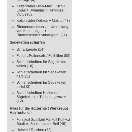
sonstige
(4)
Kettenräder Oleo-Mac + Efco +
Emak + Dynamac + Herkules +
Victus
(53)
Kettenräder Dolmar + Makita
(43)
Riemenscheiben zur Umrüstung
von Kettensägen +
Rindenschäler Anbaugerät
(21)
Sägeketten schärfen
Schärfgeräte
(14)
Feilen / Feilensets / Feilhilfen
(59)
Schleifscheiben für Sägeketten
weich
(16)
Schleifscheiben für Sägeketten
hart
(21)
Schleifscheiben für Sägeketten
mittel
(3)
Schleifscheiben Hartmetall-
Sägeketten u. Tiefenbegrenzer
(12)
Alles für die Holzernte ( Werkzeuge
Ausrüstung )
Forstkeil Spaltkeil Fällkeil Keil Axt
Spaltaxt Spalthammer Beil
(49)
Holster / Taschen
(32)