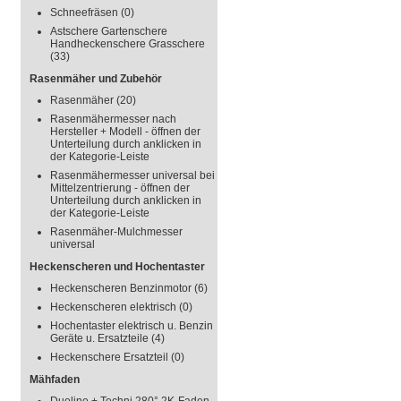
Schneefräsen
(0)
Astschere Gartenschere
Handheckenschere Grasschere
(33)
Rasenmäher und Zubehör
Rasenmäher
(20)
Rasenmähermesser nach
Hersteller + Modell - öffnen der
Unterteilung durch anklicken in
der Kategorie-Leiste
Rasenmähermesser universal bei
Mittelzentrierung - öffnen der
Unterteilung durch anklicken in
der Kategorie-Leiste
Rasenmäher-Mulchmesser
universal
Heckenscheren und Hochentaster
Heckenscheren Benzinmotor
(6)
Heckenscheren elektrisch
(0)
Hochentaster elektrisch u. Benzin
Geräte u. Ersatzteile
(4)
Heckenschere Ersatzteil
(0)
Mähfaden