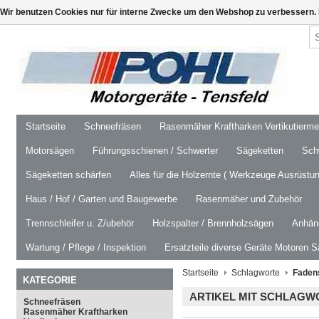
Wir benutzen Cookies nur für interne Zwecke um den Webshop zu verbessern. 
Startseite
Schneefräsen
Rasenmäher Kraftharken Vertikutierm
Motorsägen
Führungsschienen / Schwerter
Sägeketten
Schw
Sägeketten schärfen
Alles für die Holzernte ( Werkzeuge Ausrüstun
Haus / Hof / Garten und Baugewerbe
Rasenmäher und Zubehör
Trennschleifer u. Z/ubehör
Holzspalter / Brennholzsägen
Anhäng
Wartung / Pflege / Inspektion
Ersatzteile diverse Geräte Motoren S
Startseite
Schlagworte
Faden
KATEGORIE
ARTIKEL MIT SCHLAG
Schneefräsen
Rasenmäher Kraftharken