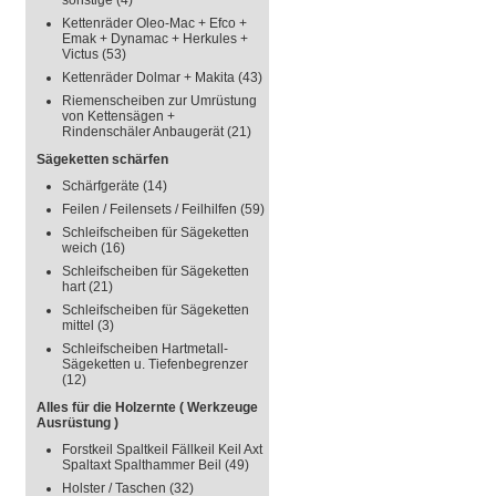
sonstige
(4)
Kettenräder Oleo-Mac + Efco +
Emak + Dynamac + Herkules +
Victus
(53)
Kettenräder Dolmar + Makita
(43)
Riemenscheiben zur Umrüstung
von Kettensägen +
Rindenschäler Anbaugerät
(21)
Sägeketten schärfen
Schärfgeräte
(14)
Feilen / Feilensets / Feilhilfen
(59)
Schleifscheiben für Sägeketten
weich
(16)
Schleifscheiben für Sägeketten
hart
(21)
Schleifscheiben für Sägeketten
mittel
(3)
Schleifscheiben Hartmetall-
Sägeketten u. Tiefenbegrenzer
(12)
Alles für die Holzernte ( Werkzeuge
Ausrüstung )
Forstkeil Spaltkeil Fällkeil Keil Axt
Spaltaxt Spalthammer Beil
(49)
Holster / Taschen
(32)