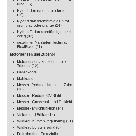
Duoline + Techni 280° 2K-Faden
rund
(16)
Nylonfaden rund gelb oder rot
(19)
Nylonfaden sternförmig gelb rot
grün blau oder orange
(24)
Nylium Faden sternförmig oder 4-
eckig
(33)
gezahnter Mähfaden Techni u.
FlexiBlade
(11)
Motorsensen und Zubehör
Motorsensen / Freischneider /
Trimmer
(12)
Fadenköpfe
Mähköpfe
Messer- Rodung Hartmetall-Zahn
(20)
Messer - Rodung CV-Stahl
Messer - Grasschnitt und Dickicht
Messer - Mulchfunktion
(14)
Visiere und Brillen
(14)
Wildkrautbürsten kegelförmig
(21)
Wildkrautbürsten radial
(8)
Freischneider Ersatzteile +