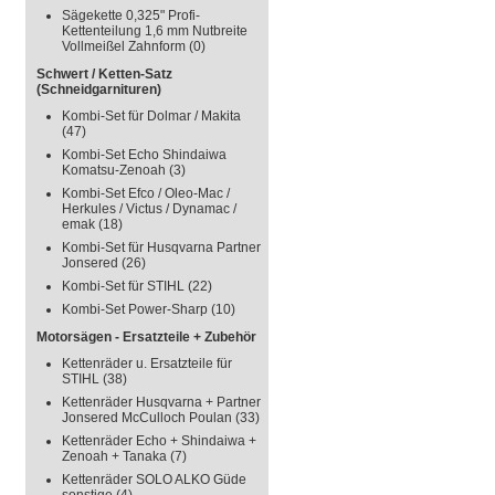
Sägekette 0,325" Profi-
Kettenteilung 1,6 mm Nutbreite
Vollmeißel Zahnform
(0)
Schwert / Ketten-Satz
(Schneidgarnituren)
Kombi-Set für Dolmar / Makita
(47)
Kombi-Set Echo Shindaiwa
Komatsu-Zenoah
(3)
Kombi-Set Efco / Oleo-Mac /
Herkules / Victus / Dynamac /
emak
(18)
Kombi-Set für Husqvarna Partner
Jonsered
(26)
Kombi-Set für STIHL
(22)
Kombi-Set Power-Sharp
(10)
Motorsägen - Ersatzteile + Zubehör
Kettenräder u. Ersatzteile für
STIHL
(38)
Kettenräder Husqvarna + Partner
Jonsered McCulloch Poulan
(33)
Kettenräder Echo + Shindaiwa +
Zenoah + Tanaka
(7)
Kettenräder SOLO ALKO Güde