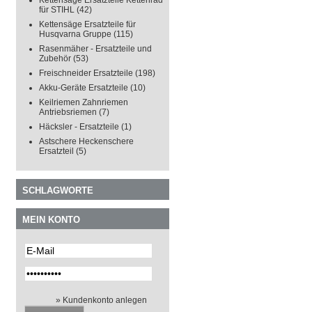
Kettensäge Ersatzteile Kettenrad
für STIHL
(42)
Kettensäge Ersatzteile für
Husqvarna Gruppe
(115)
Rasenmäher - Ersatzteile und
Zubehör
(53)
Freischneider Ersatzteile
(198)
Akku-Geräte Ersatzteile
(10)
Keilriemen Zahnriemen
Antriebsriemen
(7)
Häcksler - Ersatzteile
(1)
Astschere Heckenschere
Ersatzteil
(5)
SCHLAGWORTE
MEIN KONTO
» Kundenkonto anlegen