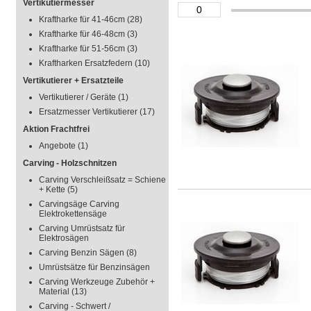
Vertikutiermesser
Kraftharke für 41-46cm
(28)
Kraftharke für 46-48cm
(3)
Kraftharke für 51-56cm
(3)
Kraftharken Ersatzfedern
(10)
Vertikutierer + Ersatzteile
Vertikutierer / Geräte
(1)
Ersatzmesser Vertikutierer
(17)
Aktion Frachtfrei
Angebote
(1)
Carving - Holzschnitzen
Carving Verschleißsatz = Schiene
+ Kette
(5)
Carvingsäge Carving
Elektrokettensäge
Carving Umrüstsatz für
Elektrosägen
Carving Benzin Sägen
(8)
Umrüstsätze für Benzinsägen
Carving Werkzeuge Zubehör +
Material
(13)
Carving - Schwert /