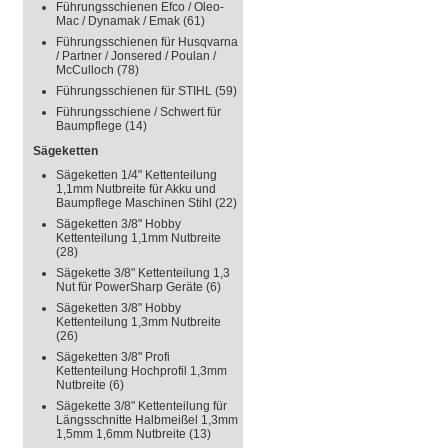
Führungsschienen Efco / Oleo-
Mac / Dynamak / Emak
(61)
Führungsschienen für Husqvarna
/ Partner / Jonsered / Poulan /
McCulloch
(78)
Führungsschienen für STIHL
(59)
Führungsschiene / Schwert für
Baumpflege
(14)
Sägeketten
Sägeketten 1/4" Kettenteilung
1,1mm Nutbreite für Akku und
Baumpflege Maschinen Stihl
(22)
Sägeketten 3/8" Hobby
Kettenteilung 1,1mm Nutbreite
(28)
Sägekette 3/8" Kettenteilung 1,3
Nut für PowerSharp Geräte
(6)
Sägeketten 3/8" Hobby
Kettenteilung 1,3mm Nutbreite
(26)
Sägeketten 3/8" Profi
Kettenteilung Hochprofil 1,3mm
Nutbreite
(6)
Sägekette 3/8" Kettenteilung für
Längsschnitte Halbmeißel 1,3mm
1,5mm 1,6mm Nutbreite
(13)