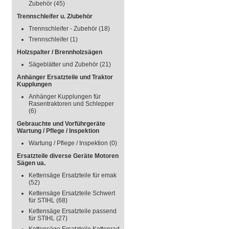
Zubehör
(45)
Trennschleifer u. Z/ubehör
Trennschleifer - Zubehör
(18)
Trennschleifer
(1)
Holzspalter / Brennholzsägen
Sägeblätter und Zubehör
(21)
Anhänger Ersatzteile und Traktor
Kupplungen
Anhänger Kupplungen für
Rasentraktoren und Schlepper
(6)
Gebrauchte und Vorführgeräte
Wartung / Pflege / Inspektion
Wartung / Pflege / Inspektion
(0)
Ersatzteile diverse Geräte Motoren
Sägen ua.
Kettensäge Ersatzteile für emak
(52)
Kettensäge Ersatzteile Schwert
für STIHL
(68)
Kettensäge Ersatzteile passend
für STIHL
(27)