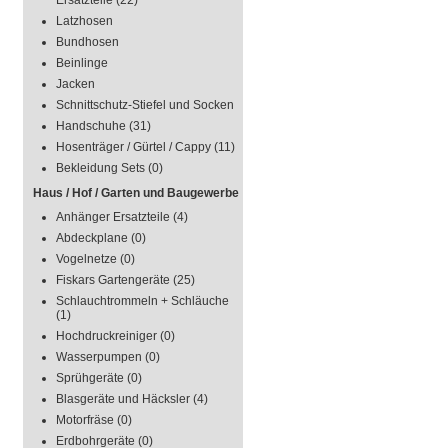
Ersatzteile
(22)
Latzhosen
Bundhosen
Beinlinge
Jacken
Schnittschutz-Stiefel und Socken
Handschuhe
(31)
Hosenträger / Gürtel / Cappy
(11)
Bekleidung Sets
(0)
Haus / Hof / Garten und Baugewerbe
Anhänger Ersatzteile
(4)
Abdeckplane
(0)
Vogelnetze
(0)
Fiskars Gartengeräte
(25)
Schlauchtrommeln + Schläuche
(1)
Hochdruckreiniger
(0)
Wasserpumpen
(0)
Sprühgeräte
(0)
Blasgeräte und Häcksler
(4)
Motorfräse
(0)
Erdbohrgeräte
(0)