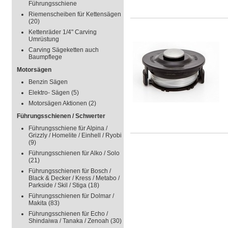
Führungsschiene
Riemenscheiben für Kettensägen
(20)
Kettenräder 1/4" Carving
Umrüstung
Carving Sägeketten auch
Baumpflege
Motorsägen
Benzin Sägen
Elektro- Sägen
(5)
Motorsägen Aktionen
(2)
Führungsschienen / Schwerter
Führungsschiene für Alpina /
Grizzly / Homelite / Einhell / Ryobi
(9)
Führungsschienen für Alko / Solo
(21)
Führungsschienen für Bosch /
Black & Decker / Kress / Metabo /
Parkside / Skil / Stiga
(18)
Führungsschienen für Dolmar /
Makita
(83)
Führungsschienen für Echo /
Shindaiwa / Tanaka / Zenoah
(30)