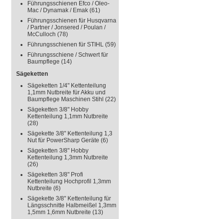
Führungsschienen Efco / Oleo-
Mac / Dynamak / Emak
(61)
Führungsschienen für Husqvarna
/ Partner / Jonsered / Poulan /
McCulloch
(78)
Führungsschienen für STIHL
(59)
Führungsschiene / Schwert für
Baumpflege
(14)
Sägeketten
Sägeketten 1/4" Kettenteilung
1,1mm Nutbreite für Akku und
Baumpflege Maschinen Stihl
(22)
Sägeketten 3/8" Hobby
Kettenteilung 1,1mm Nutbreite
(28)
Sägekette 3/8" Kettenteilung 1,3
Nut für PowerSharp Geräte
(6)
Sägeketten 3/8" Hobby
Kettenteilung 1,3mm Nutbreite
(26)
Sägeketten 3/8" Profi
Kettenteilung Hochprofil 1,3mm
Nutbreite
(6)
Sägekette 3/8" Kettenteilung für
Längsschnitte Halbmeißel 1,3mm
1,5mm 1,6mm Nutbreite
(13)