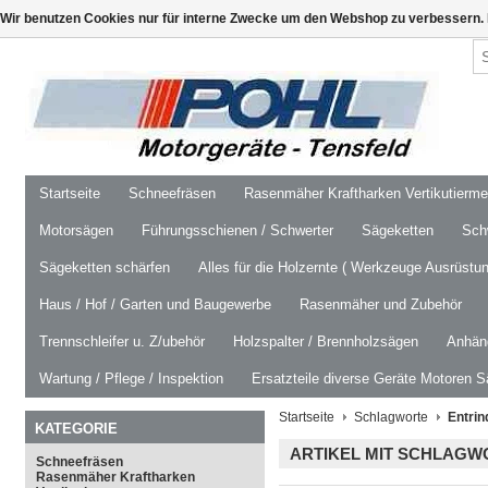
Wir benutzen Cookies nur für interne Zwecke um den Webshop zu verbessern. 
Startseite
Schneefräsen
Rasenmäher Kraftharken Vertikutierm
Motorsägen
Führungsschienen / Schwerter
Sägeketten
Schw
Sägeketten schärfen
Alles für die Holzernte ( Werkzeuge Ausrüstun
Haus / Hof / Garten und Baugewerbe
Rasenmäher und Zubehör
Trennschleifer u. Z/ubehör
Holzspalter / Brennholzsägen
Anhäng
Wartung / Pflege / Inspektion
Ersatzteile diverse Geräte Motoren S
Startseite
Schlagworte
Entri
KATEGORIE
ARTIKEL MIT SCHLAGW
Schneefräsen
Rasenmäher Kraftharken