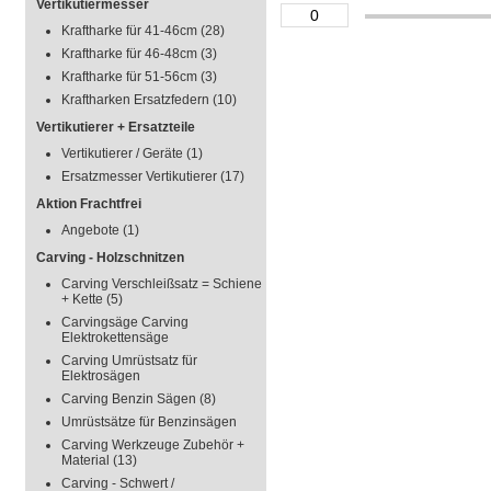
Vertikutiermesser
Kraftharke für 41-46cm
(28)
Kraftharke für 46-48cm
(3)
Kraftharke für 51-56cm
(3)
Kraftharken Ersatzfedern
(10)
Vertikutierer + Ersatzteile
Vertikutierer / Geräte
(1)
Ersatzmesser Vertikutierer
(17)
Aktion Frachtfrei
Angebote
(1)
Carving - Holzschnitzen
Carving Verschleißsatz = Schiene
+ Kette
(5)
Carvingsäge Carving
Elektrokettensäge
Carving Umrüstsatz für
Elektrosägen
Carving Benzin Sägen
(8)
Umrüstsätze für Benzinsägen
Carving Werkzeuge Zubehör +
Material
(13)
Carving - Schwert /