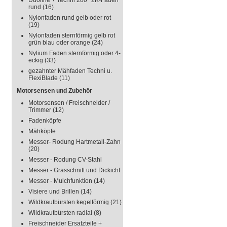
Duoline + Techni 280° 2K-Faden
rund
(16)
Nylonfaden rund gelb oder rot
(19)
Nylonfaden sternförmig gelb rot
grün blau oder orange
(24)
Nylium Faden sternförmig oder 4-
eckig
(33)
gezahnter Mähfaden Techni u.
FlexiBlade
(11)
Motorsensen und Zubehör
Motorsensen / Freischneider /
Trimmer
(12)
Fadenköpfe
Mähköpfe
Messer- Rodung Hartmetall-Zahn
(20)
Messer - Rodung CV-Stahl
Messer - Grasschnitt und Dickicht
Messer - Mulchfunktion
(14)
Visiere und Brillen
(14)
Wildkrautbürsten kegelförmig
(21)
Wildkrautbürsten radial
(8)
Freischneider Ersatzteile +