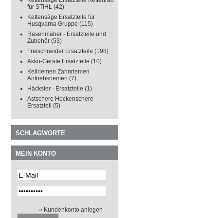
Kettensäge Ersatzteile Kettenrad
für STIHL
(42)
Kettensäge Ersatzteile für
Husqvarna Gruppe
(115)
Rasenmäher - Ersatzteile und
Zubehör
(53)
Freischneider Ersatzteile
(198)
Akku-Geräte Ersatzteile
(10)
Keilriemen Zahnriemen
Antriebsriemen
(7)
Häcksler - Ersatzteile
(1)
Astschere Heckenschere
Ersatzteil
(5)
SCHLAGWORTE
MEIN KONTO
» Kundenkonto anlegen