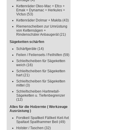
sonstige
(4)
Kettenräder Oleo-Mac + Efco +
Emak + Dynamac + Herkules +
Victus
(53)
Kettenräder Dolmar + Makita
(43)
Riemenscheiben zur Umrüstung
von Kettensägen +
Rindenschäler Anbaugerät
(21)
Sägeketten schärfen
Schärfgeräte
(14)
Feilen / Feilensets / Feilhilfen
(59)
Schleifscheiben für Sägeketten
weich
(16)
Schleifscheiben für Sägeketten
hart
(21)
Schleifscheiben für Sägeketten
mittel
(3)
Schleifscheiben Hartmetall-
Sägeketten u. Tiefenbegrenzer
(12)
Alles für die Holzernte ( Werkzeuge
Ausrüstung )
Forstkeil Spaltkeil Fällkeil Keil Axt
Spaltaxt Spalthammer Beil
(49)
Holster / Taschen
(32)