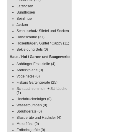
Ersatzteile
(22)
Latzhosen
Bundhosen
Beinlinge
Jacken
Schnittschutz-Stiefel und Socken
Handschuhe
(31)
Hosenträger / Gürtel / Cappy
(11)
Bekleidung Sets
(0)
Haus / Hof / Garten und Baugewerbe
Anhänger Ersatzteile
(4)
Abdeckplane
(0)
Vogelnetze
(0)
Fiskars Gartengeräte
(25)
Schlauchtrommeln + Schläuche
(1)
Hochdruckreiniger
(0)
Wasserpumpen
(0)
Sprühgeräte
(0)
Blasgeräte und Häcksler
(4)
Motorfräse
(0)
Erdbohrgeräte
(0)