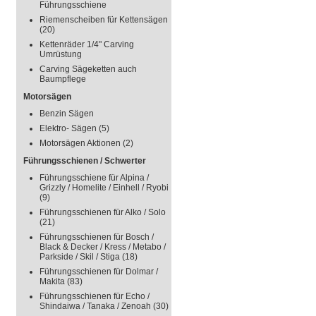
Führungsschiene
Riemenscheiben für Kettensägen
(20)
Kettenräder 1/4" Carving
Umrüstung
Carving Sägeketten auch
Baumpflege
Motorsägen
Benzin Sägen
Elektro- Sägen
(5)
Motorsägen Aktionen
(2)
Führungsschienen / Schwerter
Führungsschiene für Alpina /
Grizzly / Homelite / Einhell / Ryobi
(9)
Führungsschienen für Alko / Solo
(21)
Führungsschienen für Bosch /
Black & Decker / Kress / Metabo /
Parkside / Skil / Stiga
(18)
Führungsschienen für Dolmar /
Makita
(83)
Führungsschienen für Echo /
Shindaiwa / Tanaka / Zenoah
(30)