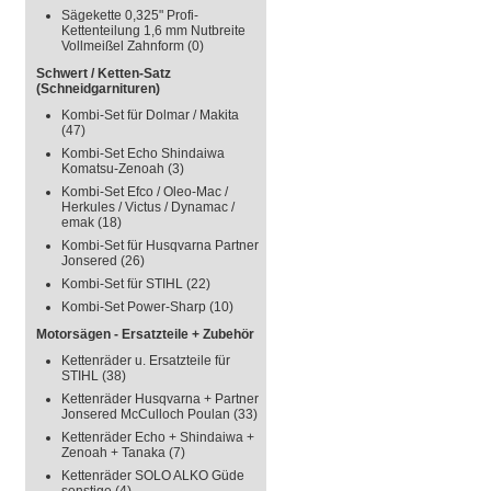
Sägekette 0,325" Profi-
Kettenteilung 1,6 mm Nutbreite
Vollmeißel Zahnform
(0)
Schwert / Ketten-Satz
(Schneidgarnituren)
Kombi-Set für Dolmar / Makita
(47)
Kombi-Set Echo Shindaiwa
Komatsu-Zenoah
(3)
Kombi-Set Efco / Oleo-Mac /
Herkules / Victus / Dynamac /
emak
(18)
Kombi-Set für Husqvarna Partner
Jonsered
(26)
Kombi-Set für STIHL
(22)
Kombi-Set Power-Sharp
(10)
Motorsägen - Ersatzteile + Zubehör
Kettenräder u. Ersatzteile für
STIHL
(38)
Kettenräder Husqvarna + Partner
Jonsered McCulloch Poulan
(33)
Kettenräder Echo + Shindaiwa +
Zenoah + Tanaka
(7)
Kettenräder SOLO ALKO Güde