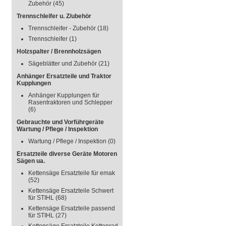
Zubehör
(45)
Trennschleifer u. Z/ubehör
Trennschleifer - Zubehör
(18)
Trennschleifer
(1)
Holzspalter / Brennholzsägen
Sägeblätter und Zubehör
(21)
Anhänger Ersatzteile und Traktor
Kupplungen
Anhänger Kupplungen für
Rasentraktoren und Schlepper
(6)
Gebrauchte und Vorführgeräte
Wartung / Pflege / Inspektion
Wartung / Pflege / Inspektion
(0)
Ersatzteile diverse Geräte Motoren
Sägen ua.
Kettensäge Ersatzteile für emak
(52)
Kettensäge Ersatzteile Schwert
für STIHL
(68)
Kettensäge Ersatzteile passend
für STIHL
(27)