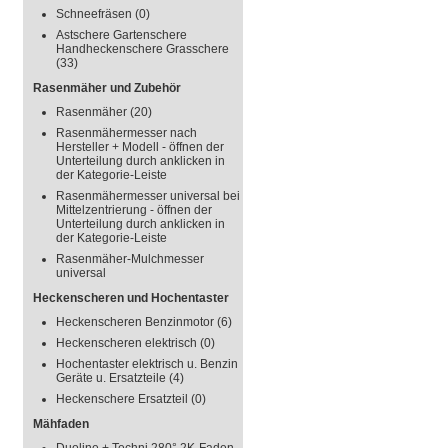
Schneefräsen
(0)
Astschere Gartenschere
Handheckenschere Grasschere
(33)
Rasenmäher und Zubehör
Rasenmäher
(20)
Rasenmähermesser nach
Hersteller + Modell - öffnen der
Unterteilung durch anklicken in
der Kategorie-Leiste
Rasenmähermesser universal bei
Mittelzentrierung - öffnen der
Unterteilung durch anklicken in
der Kategorie-Leiste
Rasenmäher-Mulchmesser
universal
Heckenscheren und Hochentaster
Heckenscheren Benzinmotor
(6)
Heckenscheren elektrisch
(0)
Hochentaster elektrisch u. Benzin
Geräte u. Ersatzteile
(4)
Heckenschere Ersatzteil
(0)
Mähfaden