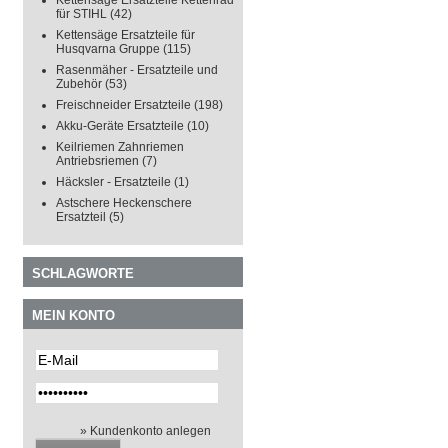
Kettensäge Ersatzteile Kettenrad
für STIHL
(42)
Kettensäge Ersatzteile für
Husqvarna Gruppe
(115)
Rasenmäher - Ersatzteile und
Zubehör
(53)
Freischneider Ersatzteile
(198)
Akku-Geräte Ersatzteile
(10)
Keilriemen Zahnriemen
Antriebsriemen
(7)
Häcksler - Ersatzteile
(1)
Astschere Heckenschere
Ersatzteil
(5)
SCHLAGWORTE
MEIN KONTO
» Kundenkonto anlegen