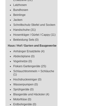
Ersatzteile
(22)
Latzhosen
Bundhosen
Beinlinge
Jacken
Schnittschutz-Stiefel und Socken
Handschuhe
(31)
Hosenträger / Gürtel / Cappy
(11)
Bekleidung Sets
(0)
Haus / Hof / Garten und Baugewerbe
Anhänger Ersatzteile
(4)
Abdeckplane
(0)
Vogelnetze
(0)
Fiskars Gartengeräte
(25)
Schlauchtrommeln + Schläuche
(1)
Hochdruckreiniger
(0)
Wasserpumpen
(0)
Sprühgeräte
(0)
Blasgeräte und Häcksler
(4)
Motorfräse
(0)
Erdbohrgeräte
(0)