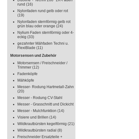
Duoline + Techni 280° 2K-Faden
rund
(16)
Nylonfaden rund gelb oder rot
(19)
Nylonfaden sternförmig gelb rot
grün blau oder orange
(24)
Nylium Faden sternförmig oder 4-
eckig
(33)
gezahnter Mähfaden Techni u.
FlexiBlade
(11)
Motorsensen und Zubehör
Motorsensen / Freischneider /
Trimmer
(12)
Fadenköpfe
Mähköpfe
Messer- Rodung Hartmetall-Zahn
(20)
Messer - Rodung CV-Stahl
Messer - Grasschnitt und Dickicht
Messer - Mulchfunktion
(14)
Visiere und Brillen
(14)
Wildkrautbürsten kegelförmig
(21)
Wildkrautbürsten radial
(8)
Freischneider Ersatzteile +