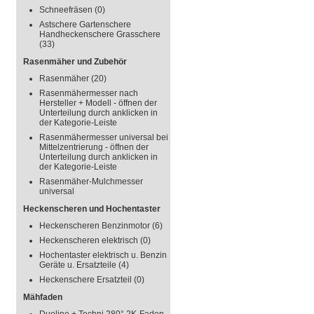
Schneefräsen
(0)
Astschere Gartenschere
Handheckenschere Grasschere
(33)
Rasenmäher und Zubehör
Rasenmäher
(20)
Rasenmähermesser nach
Hersteller + Modell - öffnen der
Unterteilung durch anklicken in
der Kategorie-Leiste
Rasenmähermesser universal bei
Mittelzentrierung - öffnen der
Unterteilung durch anklicken in
der Kategorie-Leiste
Rasenmäher-Mulchmesser
universal
Heckenscheren und Hochentaster
Heckenscheren Benzinmotor
(6)
Heckenscheren elektrisch
(0)
Hochentaster elektrisch u. Benzin
Geräte u. Ersatzteile
(4)
Heckenschere Ersatzteil
(0)
Mähfaden