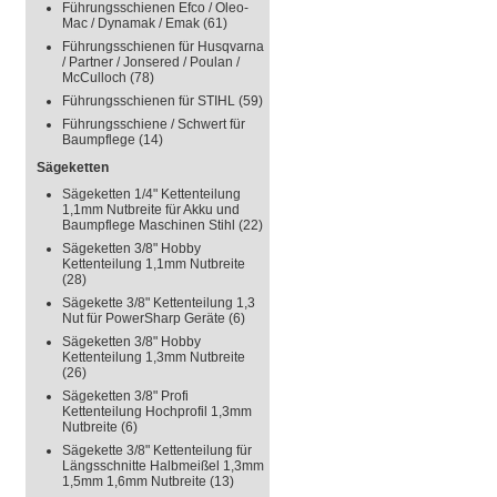
Führungsschienen Efco / Oleo-
Mac / Dynamak / Emak
(61)
Führungsschienen für Husqvarna
/ Partner / Jonsered / Poulan /
McCulloch
(78)
Führungsschienen für STIHL
(59)
Führungsschiene / Schwert für
Baumpflege
(14)
Sägeketten
Sägeketten 1/4" Kettenteilung
1,1mm Nutbreite für Akku und
Baumpflege Maschinen Stihl
(22)
Sägeketten 3/8" Hobby
Kettenteilung 1,1mm Nutbreite
(28)
Sägekette 3/8" Kettenteilung 1,3
Nut für PowerSharp Geräte
(6)
Sägeketten 3/8" Hobby
Kettenteilung 1,3mm Nutbreite
(26)
Sägeketten 3/8" Profi
Kettenteilung Hochprofil 1,3mm
Nutbreite
(6)
Sägekette 3/8" Kettenteilung für
Längsschnitte Halbmeißel 1,3mm
1,5mm 1,6mm Nutbreite
(13)