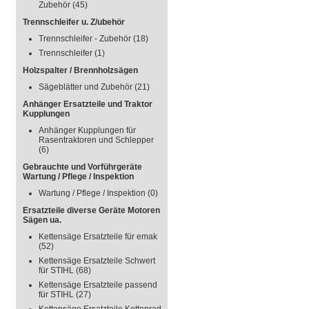
Zubehör
(45)
Trennschleifer u. Z/ubehör
Trennschleifer - Zubehör
(18)
Trennschleifer
(1)
Holzspalter / Brennholzsägen
Sägeblätter und Zubehör
(21)
Anhänger Ersatzteile und Traktor
Kupplungen
Anhänger Kupplungen für
Rasentraktoren und Schlepper
(6)
Gebrauchte und Vorführgeräte
Wartung / Pflege / Inspektion
Wartung / Pflege / Inspektion
(0)
Ersatzteile diverse Geräte Motoren
Sägen ua.
Kettensäge Ersatzteile für emak
(52)
Kettensäge Ersatzteile Schwert
für STIHL
(68)
Kettensäge Ersatzteile passend
für STIHL
(27)