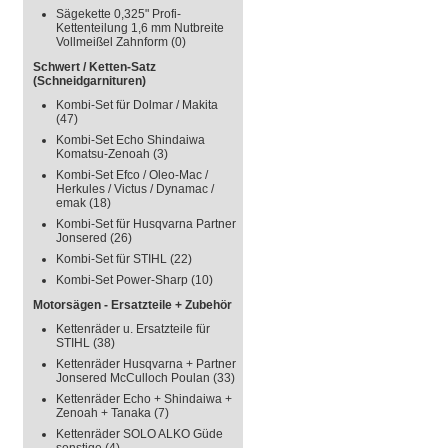
Sägekette 0,325" Profi-
Kettenteilung 1,6 mm Nutbreite
Vollmeißel Zahnform
(0)
Schwert / Ketten-Satz
(Schneidgarnituren)
Kombi-Set für Dolmar / Makita
(47)
Kombi-Set Echo Shindaiwa
Komatsu-Zenoah
(3)
Kombi-Set Efco / Oleo-Mac /
Herkules / Victus / Dynamac /
emak
(18)
Kombi-Set für Husqvarna Partner
Jonsered
(26)
Kombi-Set für STIHL
(22)
Kombi-Set Power-Sharp
(10)
Motorsägen - Ersatzteile + Zubehör
Kettenräder u. Ersatzteile für
STIHL
(38)
Kettenräder Husqvarna + Partner
Jonsered McCulloch Poulan
(33)
Kettenräder Echo + Shindaiwa +
Zenoah + Tanaka
(7)
Kettenräder SOLO ALKO Güde