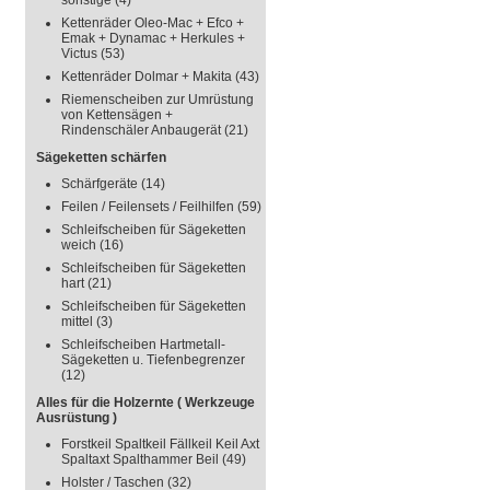
sonstige
(4)
Kettenräder Oleo-Mac + Efco +
Emak + Dynamac + Herkules +
Victus
(53)
Kettenräder Dolmar + Makita
(43)
Riemenscheiben zur Umrüstung
von Kettensägen +
Rindenschäler Anbaugerät
(21)
Sägeketten schärfen
Schärfgeräte
(14)
Feilen / Feilensets / Feilhilfen
(59)
Schleifscheiben für Sägeketten
weich
(16)
Schleifscheiben für Sägeketten
hart
(21)
Schleifscheiben für Sägeketten
mittel
(3)
Schleifscheiben Hartmetall-
Sägeketten u. Tiefenbegrenzer
(12)
Alles für die Holzernte ( Werkzeuge
Ausrüstung )
Forstkeil Spaltkeil Fällkeil Keil Axt
Spaltaxt Spalthammer Beil
(49)
Holster / Taschen
(32)