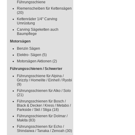
Führungsschiene
Riemenscheiben für Kettensägen
(20)
Kettenräder 1/4" Carving
Umrüstung
Carving Sägeketten auch
Baumpflege
Motorsägen
Benzin Sägen
Elektro- Sägen
(5)
Motorsägen Aktionen
(2)
Führungsschienen / Schwerter
Führungsschiene für Alpina /
Grizzly / Homelite / Einhell / Ryobi
(9)
Führungsschienen für Alko / Solo
(21)
Führungsschienen für Bosch /
Black & Decker / Kress / Metabo /
Parkside / Skil / Stiga
(18)
Führungsschienen für Dolmar /
Makita
(83)
Führungsschienen für Echo /
Shindaiwa / Tanaka / Zenoah
(30)