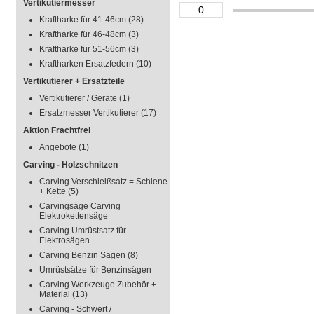
Vertikutiermesser
Kraftharke für 41-46cm
(28)
Kraftharke für 46-48cm
(3)
Kraftharke für 51-56cm
(3)
Kraftharken Ersatzfedern
(10)
Vertikutierer + Ersatzteile
Vertikutierer / Geräte
(1)
Ersatzmesser Vertikutierer
(17)
Aktion Frachtfrei
Angebote
(1)
Carving - Holzschnitzen
Carving Verschleißsatz = Schiene
+ Kette
(5)
Carvingsäge Carving
Elektrokettensäge
Carving Umrüstsatz für
Elektrosägen
Carving Benzin Sägen
(8)
Umrüstsätze für Benzinsägen
Carving Werkzeuge Zubehör +
Material
(13)
Carving - Schwert /