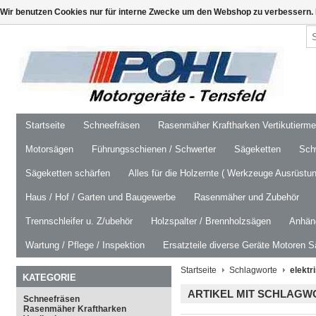
Wir benutzen Cookies nur für interne Zwecke um den Webshop zu verbessern. 
Startseite
Schneefräsen
Rasenmäher Kraftharken Vertikutierm
Motorsägen
Führungsschienen / Schwerter
Sägeketten
Schw
Sägeketten schärfen
Alles für die Holzernte ( Werkzeuge Ausrüstun
Haus / Hof / Garten und Baugewerbe
Rasenmäher und Zubehör
Trennschleifer u. Z/ubehör
Holzspalter / Brennholzsägen
Anhäng
Wartung / Pflege / Inspektion
Ersatzteile diverse Geräte Motoren S
Startseite
Schlagworte
elektr
KATEGORIE
ARTIKEL MIT SCHLAGW
Schneefräsen
Rasenmäher Kraftharken