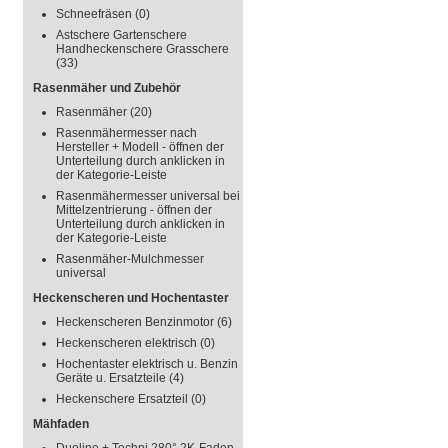
Schneefräsen
(0)
Astschere Gartenschere
Handheckenschere Grasschere
(33)
Rasenmäher und Zubehör
Rasenmäher
(20)
Rasenmähermesser nach
Hersteller + Modell - öffnen der
Unterteilung durch anklicken in
der Kategorie-Leiste
Rasenmähermesser universal bei
Mittelzentrierung - öffnen der
Unterteilung durch anklicken in
der Kategorie-Leiste
Rasenmäher-Mulchmesser
universal
Heckenscheren und Hochentaster
Heckenscheren Benzinmotor
(6)
Heckenscheren elektrisch
(0)
Hochentaster elektrisch u. Benzin
Geräte u. Ersatzteile
(4)
Heckenschere Ersatzteil
(0)
Mähfaden