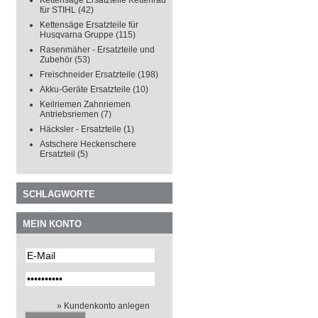
Kettensäge Ersatzteile Kettenrad
für STIHL
(42)
Kettensäge Ersatzteile für
Husqvarna Gruppe
(115)
Rasenmäher - Ersatzteile und
Zubehör
(53)
Freischneider Ersatzteile
(198)
Akku-Geräte Ersatzteile
(10)
Keilriemen Zahnriemen
Antriebsriemen
(7)
Häcksler - Ersatzteile
(1)
Astschere Heckenschere
Ersatzteil
(5)
SCHLAGWORTE
MEIN KONTO
» Kundenkonto anlegen