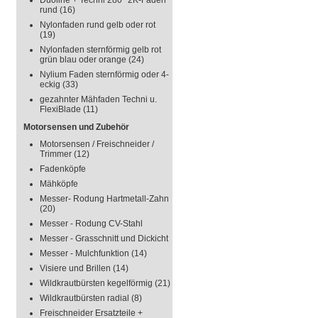
Duoline + Techni 280° 2K-Faden
rund
(16)
Nylonfaden rund gelb oder rot
(19)
Nylonfaden sternförmig gelb rot
grün blau oder orange
(24)
Nylium Faden sternförmig oder 4-
eckig
(33)
gezahnter Mähfaden Techni u.
FlexiBlade
(11)
Motorsensen und Zubehör
Motorsensen / Freischneider /
Trimmer
(12)
Fadenköpfe
Mähköpfe
Messer- Rodung Hartmetall-Zahn
(20)
Messer - Rodung CV-Stahl
Messer - Grasschnitt und Dickicht
Messer - Mulchfunktion
(14)
Visiere und Brillen
(14)
Wildkrautbürsten kegelförmig
(21)
Wildkrautbürsten radial
(8)
Freischneider Ersatzteile +