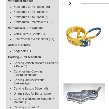
Vertikutiermesser
Kraftharke für 41-46cm
(28)
Kraftharke für 46-48cm
(3)
Kraftharke für 51-56cm
(3)
Kraftharken Ersatzfedern
(10)
Vertikutierer + Ersatzteile
Vertikutierer / Geräte
(1)
Ersatzmesser Vertikutierer
(17)
Aktion Frachtfrei
Angebote
(1)
Carving - Holzschnitzen
Carving Verschleißsatz = Schiene
+ Kette
(5)
Carvingsäge Carving
Elektrokettensäge
Carving Umrüstsatz für
Elektrosägen
Carving Benzin Sägen
(8)
Umrüstsätze für Benzinsägen
Carving Werkzeuge Zubehör +
Material
(13)
Carving - Schwert /