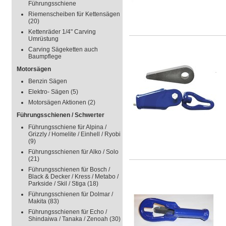
Führungsschiene
Riemenscheiben für Kettensägen
(20)
Kettenräder 1/4" Carving
Umrüstung
Carving Sägeketten auch
Baumpflege
Motorsägen
Benzin Sägen
Elektro- Sägen
(5)
Motorsägen Aktionen
(2)
Führungsschienen / Schwerter
Führungsschiene für Alpina /
Grizzly / Homelite / Einhell / Ryobi
(9)
Führungsschienen für Alko / Solo
(21)
Führungsschienen für Bosch /
Black & Decker / Kress / Metabo /
Parkside / Skil / Stiga
(18)
Führungsschienen für Dolmar /
Makita
(83)
Führungsschienen für Echo /
Shindaiwa / Tanaka / Zenoah
(30)