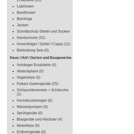
Ersatzteile
(22)
Latzhosen
Bundhosen
Beinlinge
Jacken
Schnittschutz-Stiefel und Socken
Handschuhe
(31)
Hosenträger / Gürtel / Cappy
(11)
Bekleidung Sets
(0)
Haus / Hof / Garten und Baugewerbe
Anhänger Ersatzteile
(4)
Abdeckplane
(0)
Vogelnetze
(0)
Fiskars Gartengeräte
(25)
Schlauchtrommeln + Schläuche
(1)
Hochdruckreiniger
(0)
Wasserpumpen
(0)
Sprühgeräte
(0)
Blasgeräte und Häcksler
(4)
Motorfräse
(0)
Erdbohrgeräte
(0)