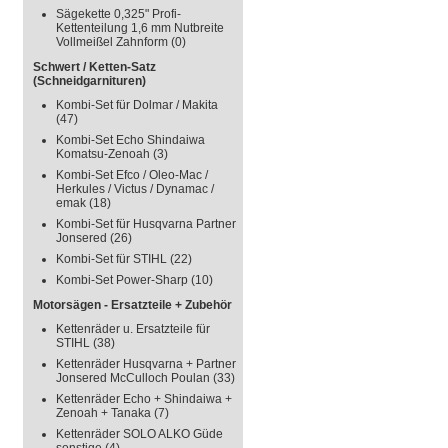
Sägekette 0,325" Profi-
Kettenteilung 1,6 mm Nutbreite
Vollmeißel Zahnform
(0)
Schwert / Ketten-Satz
(Schneidgarnituren)
Kombi-Set für Dolmar / Makita
(47)
Kombi-Set Echo Shindaiwa
Komatsu-Zenoah
(3)
Kombi-Set Efco / Oleo-Mac /
Herkules / Victus / Dynamac /
emak
(18)
Kombi-Set für Husqvarna Partner
Jonsered
(26)
Kombi-Set für STIHL
(22)
Kombi-Set Power-Sharp
(10)
Motorsägen - Ersatzteile + Zubehör
Kettenräder u. Ersatzteile für
STIHL
(38)
Kettenräder Husqvarna + Partner
Jonsered McCulloch Poulan
(33)
Kettenräder Echo + Shindaiwa +
Zenoah + Tanaka
(7)
Kettenräder SOLO ALKO Güde