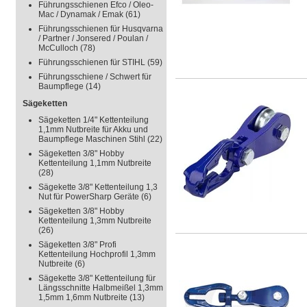
Führungsschienen Efco / Oleo-
Mac / Dynamak / Emak
(61)
Führungsschienen für Husqvarna
/ Partner / Jonsered / Poulan /
McCulloch
(78)
Führungsschienen für STIHL
(59)
Führungsschiene / Schwert für
Baumpflege
(14)
Sägeketten
Sägeketten 1/4" Kettenteilung
1,1mm Nutbreite für Akku und
Baumpflege Maschinen Stihl
(22)
Sägeketten 3/8" Hobby
Kettenteilung 1,1mm Nutbreite
(28)
Sägekette 3/8" Kettenteilung 1,3
Nut für PowerSharp Geräte
(6)
Sägeketten 3/8" Hobby
Kettenteilung 1,3mm Nutbreite
(26)
Sägeketten 3/8" Profi
Kettenteilung Hochprofil 1,3mm
Nutbreite
(6)
Sägekette 3/8" Kettenteilung für
Längsschnitte Halbmeißel 1,3mm
1,5mm 1,6mm Nutbreite
(13)