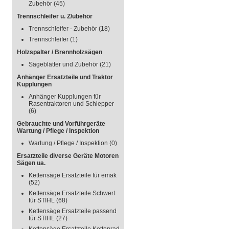
Zubehör
(45)
Trennschleifer u. Z/ubehör
Trennschleifer - Zubehör
(18)
Trennschleifer
(1)
Holzspalter / Brennholzsägen
Sägeblätter und Zubehör
(21)
Anhänger Ersatzteile und Traktor
Kupplungen
Anhänger Kupplungen für
Rasentraktoren und Schlepper
(6)
Gebrauchte und Vorführgeräte
Wartung / Pflege / Inspektion
Wartung / Pflege / Inspektion
(0)
Ersatzteile diverse Geräte Motoren
Sägen ua.
Kettensäge Ersatzteile für emak
(52)
Kettensäge Ersatzteile Schwert
für STIHL
(68)
Kettensäge Ersatzteile passend
für STIHL
(27)