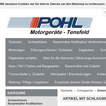
Wir benutzen Cookies nur für interne Zwecke um den Webshop zu verbessern. 
Startseite
Schneefräsen
Rasenmäher Kraftharken Vertikutierm
Motorsägen
Führungsschienen / Schwerter
Sägeketten
Schw
Sägeketten schärfen
Alles für die Holzernte ( Werkzeuge Ausrüstun
Haus / Hof / Garten und Baugewerbe
Rasenmäher und Zubehör
Trennschleifer u. Z/ubehör
Holzspalter / Brennholzsägen
Anhäng
Wartung / Pflege / Inspektion
Ersatzteile diverse Geräte Motoren S
Startseite
Schlagworte
Einhä
KATEGORIE
ARTIKEL MIT SCHLAG
Schneefräsen
Rasenmäher Kraftharken