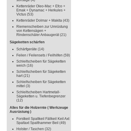
sonstige
(4)
Kettenräder Oleo-Mac + Efco +
Emak + Dynamac + Herkules +
Victus
(53)
Kettenräder Dolmar + Makita
(43)
Riemenscheiben zur Umrüstung
von Kettensägen +
Rindenschäler Anbaugerät
(21)
Sägeketten schärfen
Schärfgeräte
(14)
Feilen / Feilensets / Feilhilfen
(59)
Schleifscheiben für Sägeketten
weich
(16)
Schleifscheiben für Sägeketten
hart
(21)
Schleifscheiben für Sägeketten
mittel
(3)
Schleifscheiben Hartmetall-
Sägeketten u. Tiefenbegrenzer
(12)
Alles für die Holzernte ( Werkzeuge
Ausrüstung )
Forstkeil Spaltkeil Fällkeil Keil Axt
Spaltaxt Spalthammer Beil
(49)
Holster / Taschen
(32)