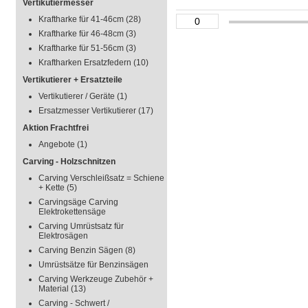
Vertikutiermesser
Kraftharke für 41-46cm
(28)
Kraftharke für 46-48cm
(3)
Kraftharke für 51-56cm
(3)
Kraftharken Ersatzfedern
(10)
Vertikutierer + Ersatzteile
Vertikutierer / Geräte
(1)
Ersatzmesser Vertikutierer
(17)
Aktion Frachtfrei
Angebote
(1)
Carving - Holzschnitzen
Carving Verschleißsatz = Schiene
+ Kette
(5)
Carvingsäge Carving
Elektrokettensäge
Carving Umrüstsatz für
Elektrosägen
Carving Benzin Sägen
(8)
Umrüstsätze für Benzinsägen
Carving Werkzeuge Zubehör +
Material
(13)
Carving - Schwert /