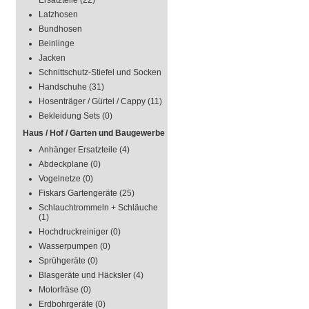
Ersatzteile
(22)
Latzhosen
Bundhosen
Beinlinge
Jacken
Schnittschutz-Stiefel und Socken
Handschuhe
(31)
Hosenträger / Gürtel / Cappy
(11)
Bekleidung Sets
(0)
Haus / Hof / Garten und Baugewerbe
Anhänger Ersatzteile
(4)
Abdeckplane
(0)
Vogelnetze
(0)
Fiskars Gartengeräte
(25)
Schlauchtrommeln + Schläuche
(1)
Hochdruckreiniger
(0)
Wasserpumpen
(0)
Sprühgeräte
(0)
Blasgeräte und Häcksler
(4)
Motorfräse
(0)
Erdbohrgeräte
(0)