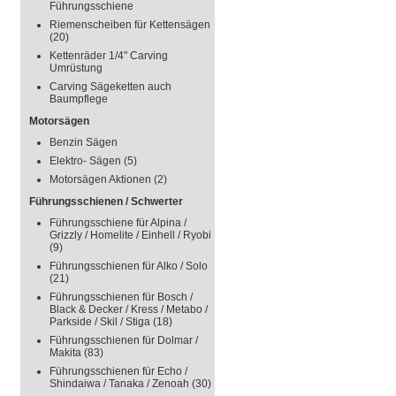
Führungsschiene
Riemenscheiben für Kettensägen
(20)
Kettenräder 1/4" Carving
Umrüstung
Carving Sägeketten auch
Baumpflege
Motorsägen
Benzin Sägen
Elektro- Sägen
(5)
Motorsägen Aktionen
(2)
Führungsschienen / Schwerter
Führungsschiene für Alpina /
Grizzly / Homelite / Einhell / Ryobi
(9)
Führungsschienen für Alko / Solo
(21)
Führungsschienen für Bosch /
Black & Decker / Kress / Metabo /
Parkside / Skil / Stiga
(18)
Führungsschienen für Dolmar /
Makita
(83)
Führungsschienen für Echo /
Shindaiwa / Tanaka / Zenoah
(30)