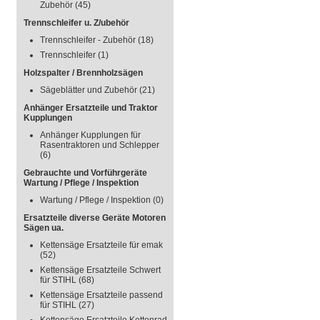
Zubehör
(45)
Trennschleifer u. Z/ubehör
Trennschleifer - Zubehör
(18)
Trennschleifer
(1)
Holzspalter / Brennholzsägen
Sägeblätter und Zubehör
(21)
Anhänger Ersatzteile und Traktor
Kupplungen
Anhänger Kupplungen für
Rasentraktoren und Schlepper
(6)
Gebrauchte und Vorführgeräte
Wartung / Pflege / Inspektion
Wartung / Pflege / Inspektion
(0)
Ersatzteile diverse Geräte Motoren
Sägen ua.
Kettensäge Ersatzteile für emak
(52)
Kettensäge Ersatzteile Schwert
für STIHL
(68)
Kettensäge Ersatzteile passend
für STIHL
(27)