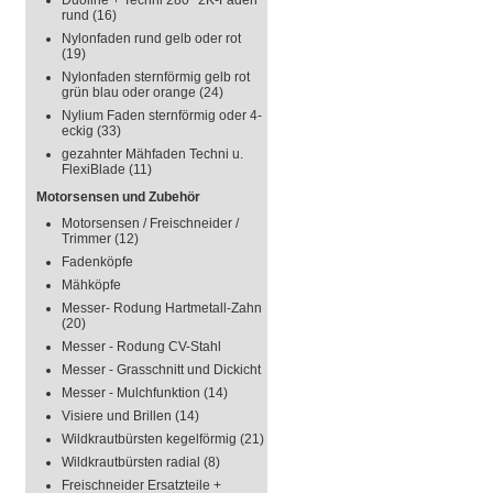
Duoline + Techni 280° 2K-Faden
rund
(16)
Nylonfaden rund gelb oder rot
(19)
Nylonfaden sternförmig gelb rot
grün blau oder orange
(24)
Nylium Faden sternförmig oder 4-
eckig
(33)
gezahnter Mähfaden Techni u.
FlexiBlade
(11)
Motorsensen und Zubehör
Motorsensen / Freischneider /
Trimmer
(12)
Fadenköpfe
Mähköpfe
Messer- Rodung Hartmetall-Zahn
(20)
Messer - Rodung CV-Stahl
Messer - Grasschnitt und Dickicht
Messer - Mulchfunktion
(14)
Visiere und Brillen
(14)
Wildkrautbürsten kegelförmig
(21)
Wildkrautbürsten radial
(8)
Freischneider Ersatzteile +