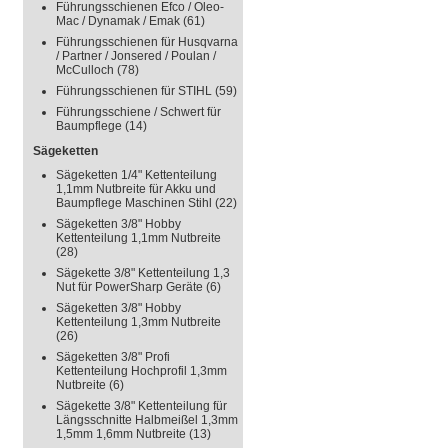
Führungsschienen Efco / Oleo-
Mac / Dynamak / Emak
(61)
Führungsschienen für Husqvarna
/ Partner / Jonsered / Poulan /
McCulloch
(78)
Führungsschienen für STIHL
(59)
Führungsschiene / Schwert für
Baumpflege
(14)
Sägeketten
Sägeketten 1/4" Kettenteilung
1,1mm Nutbreite für Akku und
Baumpflege Maschinen Stihl
(22)
Sägeketten 3/8" Hobby
Kettenteilung 1,1mm Nutbreite
(28)
Sägekette 3/8" Kettenteilung 1,3
Nut für PowerSharp Geräte
(6)
Sägeketten 3/8" Hobby
Kettenteilung 1,3mm Nutbreite
(26)
Sägeketten 3/8" Profi
Kettenteilung Hochprofil 1,3mm
Nutbreite
(6)
Sägekette 3/8" Kettenteilung für
Längsschnitte Halbmeißel 1,3mm
1,5mm 1,6mm Nutbreite
(13)