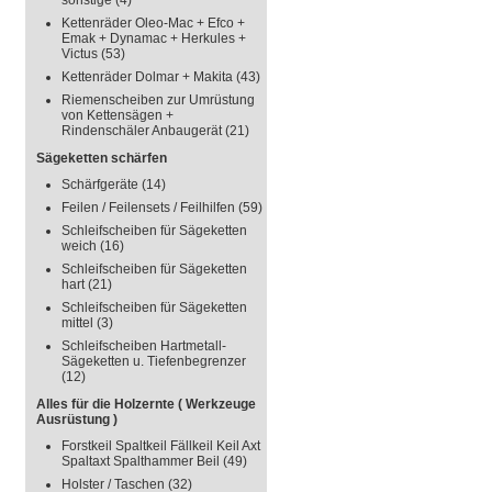
sonstige
(4)
Kettenräder Oleo-Mac + Efco +
Emak + Dynamac + Herkules +
Victus
(53)
Kettenräder Dolmar + Makita
(43)
Riemenscheiben zur Umrüstung
von Kettensägen +
Rindenschäler Anbaugerät
(21)
Sägeketten schärfen
Schärfgeräte
(14)
Feilen / Feilensets / Feilhilfen
(59)
Schleifscheiben für Sägeketten
weich
(16)
Schleifscheiben für Sägeketten
hart
(21)
Schleifscheiben für Sägeketten
mittel
(3)
Schleifscheiben Hartmetall-
Sägeketten u. Tiefenbegrenzer
(12)
Alles für die Holzernte ( Werkzeuge
Ausrüstung )
Forstkeil Spaltkeil Fällkeil Keil Axt
Spaltaxt Spalthammer Beil
(49)
Holster / Taschen
(32)