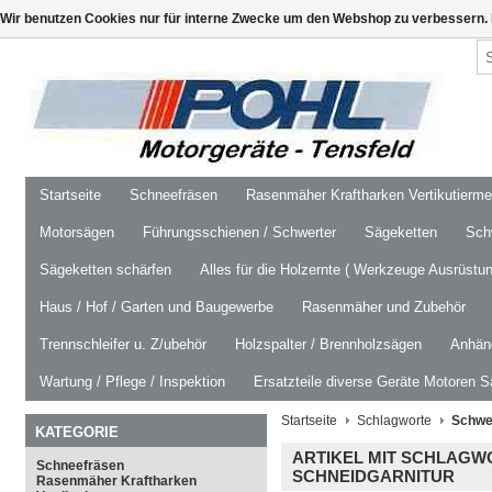
Wir benutzen Cookies nur für interne Zwecke um den Webshop zu verbessern. 
Startseite
Schneefräsen
Rasenmäher Kraftharken Vertikutierm
Motorsägen
Führungsschienen / Schwerter
Sägeketten
Schw
Sägeketten schärfen
Alles für die Holzernte ( Werkzeuge Ausrüstun
Haus / Hof / Garten und Baugewerbe
Rasenmäher und Zubehör
Trennschleifer u. Z/ubehör
Holzspalter / Brennholzsägen
Anhäng
Wartung / Pflege / Inspektion
Ersatzteile diverse Geräte Motoren S
Startseite
Schlagworte
Schwe
KATEGORIE
ARTIKEL MIT SCHLAGWO
Schneefräsen
SCHNEIDGARNITUR
Rasenmäher Kraftharken