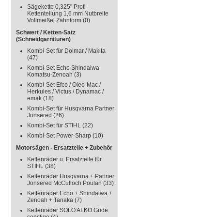
Sägekette 0,325" Profi-
Kettenteilung 1,6 mm Nutbreite
Vollmeißel Zahnform
(0)
Schwert / Ketten-Satz
(Schneidgarnituren)
Kombi-Set für Dolmar / Makita
(47)
Kombi-Set Echo Shindaiwa
Komatsu-Zenoah
(3)
Kombi-Set Efco / Oleo-Mac /
Herkules / Victus / Dynamac /
emak
(18)
Kombi-Set für Husqvarna Partner
Jonsered
(26)
Kombi-Set für STIHL
(22)
Kombi-Set Power-Sharp
(10)
Motorsägen - Ersatzteile + Zubehör
Kettenräder u. Ersatzteile für
STIHL
(38)
Kettenräder Husqvarna + Partner
Jonsered McCulloch Poulan
(33)
Kettenräder Echo + Shindaiwa +
Zenoah + Tanaka
(7)
Kettenräder SOLO ALKO Güde