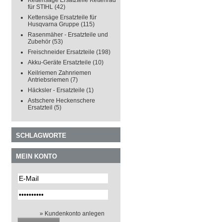
Kettensäge Ersatzteile Kettenrad
für STIHL
(42)
Kettensäge Ersatzteile für
Husqvarna Gruppe
(115)
Rasenmäher - Ersatzteile und
Zubehör
(53)
Freischneider Ersatzteile
(198)
Akku-Geräte Ersatzteile
(10)
Keilriemen Zahnriemen
Antriebsriemen
(7)
Häcksler - Ersatzteile
(1)
Astschere Heckenschere
Ersatzteil
(5)
SCHLAGWORTE
MEIN KONTO
» Kundenkonto anlegen