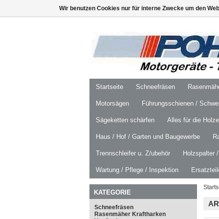
Wir benutzen Cookies nur für interne Zwecke um den Web
Startseite
Schneefräsen
Rasenmäher
Motorsägen
Führungsschienen / Schwer
Sägeketten schärfen
Alles für die Holz
Haus / Hof / Garten und Baugewerbe
R
Trennschleifer u. Z/ubehör
Holzspalter 
Wartung / Pflege / Inspektion
Ersatztei
Starts
KATEGORIE
AR
Schneefräsen
Rasenmäher Kraftharken