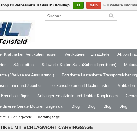
shop zu verbessern. Ist das in Ordnung?
Ja
Nein
Für weitere Inform
 Kraftharken Vertikutiermesser
Vertikutierer + Ersatzteile
Aktion Frac
ter
Sägeketten
Schwert / Ketten-Satz (Schneidgarnituren)
Motors
ernte ( Werkzeuge Ausrüstung )
Forstkette Lastenkette Transportsicherung
asenmäher und Zubehör
Heckenscheren und Hochentaster
Mähfaden
/ Brennholzsägen
Anhänger Ersatzteile und Traktor Kupplungen
Gebra
le diverse Geräte Motoren Sägen ua.
Blog
Blog
Blog
Blog
eite
Schlagworte
Carvingsäge
TIKEL MIT SCHLAGWORT CARVINGSÄGE