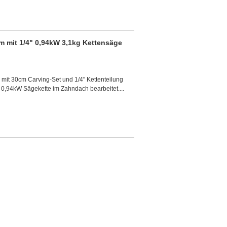
mit 1/4" 0,94kW 3,1kg Kettensäge
t 30cm Carving-Set und 1/4" Kettenteilung
 0,94kW Sägekette im Zahndach bearbeitet....