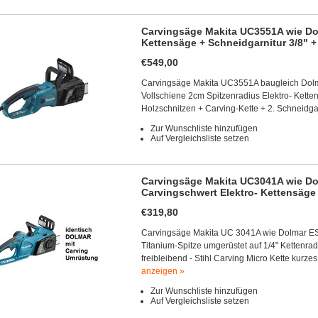
Carvingsäge Makita UC3551A wie Dol
Kettensäge + Schneidgarnitur 3/8" +
€549,00
Carvingsäge Makita UC3551A baugleich Dolm
Vollschiene 2cm Spitzenradius Elektro- Kette
Holzschnitzen + Carving-Kette + 2. Schneidgar
Zur Wunschliste hinzufügen
Auf Vergleichsliste setzen
Carvingsäge Makita UC3041A wie Do
Carvingschwert Elektro- Kettensäge
€319,80
Carvingsäge Makita UC 3041A wie Dolmar ES
Titanium-Spitze umgerüstet auf 1/4" Kettenra
freibleibend - Stihl Carving Micro Kette kurz
anzeigen »
Zur Wunschliste hinzufügen
Auf Vergleichsliste setzen