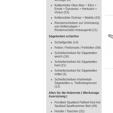
sonstige
(4)
Kettenräder Oleo-Mac + Efco +
Emak + Dynamac + Herkules +
Victus
(53)
Kettenräder Dolmar + Makita
(43)
Riemenscheiben zur Umrüstung
von Kettensägen +
Rindenschäler Anbaugerät
(21)
Sägeketten schärfen
Schärfgeräte
(14)
Feilen / Feilensets / Feilhilfen
(59)
Schleifscheiben für Sägeketten
weich
(16)
Schleifscheiben für Sägeketten
hart
(21)
Schleifscheiben für Sägeketten
mittel
(3)
Schleifscheiben Hartmetall-
Sägeketten u. Tiefenbegrenzer
(12)
Alles für die Holzernte ( Werkzeuge
Ausrüstung )
Forstkeil Spaltkeil Fällkeil Keil Axt
Spaltaxt Spalthammer Beil
(49)
Holster / Taschen
(32)