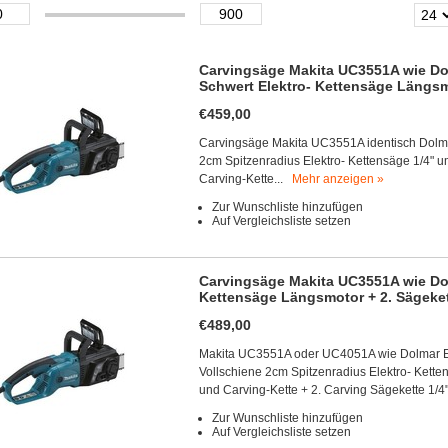
Carvingsäge Makita UC3551A wie Dol
Schwert Elektro- Kettensäge Längs
€459,00
Carvingsäge Makita UC3551A identisch Dolm
2cm Spitzenradius Elektro- Kettensäge 1/4" u
Carving-Kette...
Mehr anzeigen »
Zur Wunschliste hinzufügen
Auf Vergleichsliste setzen
Carvingsäge Makita UC3551A wie Dol
Kettensäge Längsmotor + 2. Sägeke
€489,00
Makita UC3551A oder UC4051A wie Dolmar ES
Vollschiene 2cm Spitzenradius Elektro- Kette
und Carving-Kette + 2. Carving Sägekette 1/4
Zur Wunschliste hinzufügen
Auf Vergleichsliste setzen