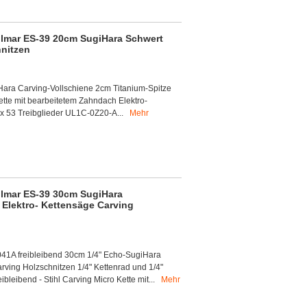
lmar ES-39 20cm SugiHara Schwert
hnitzen
ara Carving-Vollschiene 2cm Titanium-Spitze
ette mit bearbeitetem Zahndach Elektro-
3 x 53 Treibglieder UL1C-0Z20-A...
Mehr
lmar ES-39 30cm SugiHara
 Elektro- Kettensäge Carving
41A freibleibend 30cm 1/4" Echo-SugiHara
rving Holzschnitzen 1/4" Kettenrad und 1/4"
bleibend - Stihl Carving Micro Kette mit...
Mehr