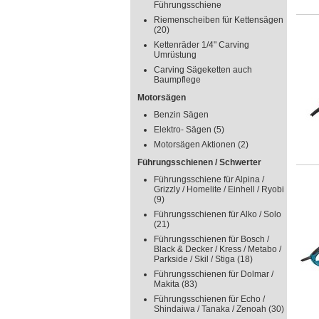
Führungsschiene
Riemenscheiben für Kettensägen
(20)
Kettenräder 1/4" Carving
Umrüstung
Carving Sägeketten auch
Baumpflege
Motorsägen
Benzin Sägen
Elektro- Sägen
(5)
Motorsägen Aktionen
(2)
Führungsschienen / Schwerter
Führungsschiene für Alpina /
Grizzly / Homelite / Einhell / Ryobi
(9)
Führungsschienen für Alko / Solo
(21)
Führungsschienen für Bosch /
Black & Decker / Kress / Metabo /
Parkside / Skil / Stiga
(18)
Führungsschienen für Dolmar /
Makita
(83)
Führungsschienen für Echo /
Shindaiwa / Tanaka / Zenoah
(30)