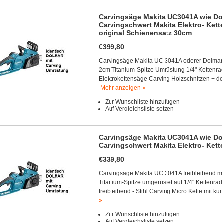
Carvingsäge Makita UC3041A wie Do
Carvingschwert Makita Elektro- Ket
original Schienensatz 30cm
€399,80
Carvingsäge Makita UC 3041A oderer Dolmar
2cm Titanium-Spitze Umrüstung 1/4" Kettenra
Elektrokettensäge Carving Holzschnitzen + dem
Mehr anzeigen »
Zur Wunschliste hinzufügen
Auf Vergleichsliste setzen
Carvingsäge Makita UC3041A wie Do
Carvingschwert Makita Elektro- Ket
€339,80
Carvingsäge Makita UC 3041A freibleibend m
Titanium-Spitze umgerüstet auf 1/4" Kettenra
freibleibend - Stihl Carving Micro Kette mit 
»
Zur Wunschliste hinzufügen
Auf Vergleichsliste setzen