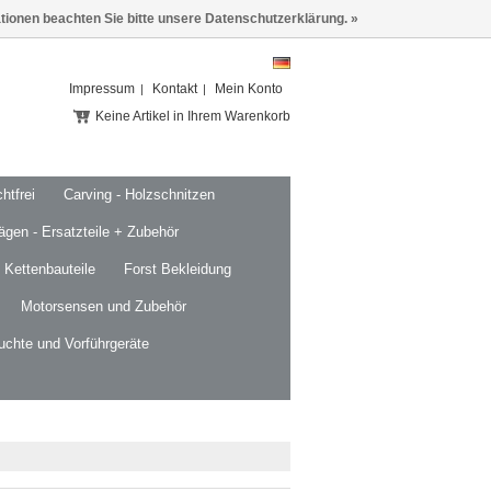
ationen beachten Sie bitte unsere Datenschutzerklärung. »
Impressum
Kontakt
Mein Konto
Keine Artikel in Ihrem Warenkorb
htfrei
Carving - Holzschnitzen
ägen - Ersatzteile + Zubehör
 Kettenbauteile
Forst Bekleidung
Motorsensen und Zubehör
uchte und Vorführgeräte