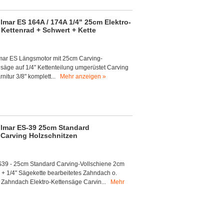
mar ES 164A / 174A 1/4" 25cm Elektro-
 Kettenrad + Schwert + Kette
ar ES Längsmotor mit 25cm Carving-
nsäge auf 1/4" Kettenteilung umgerüstet Carving
nitur 3/8" komplett...
Mehr anzeigen »
lmar ES-39 25cm Standard
 Carving Holzschnitzen
39 - 25cm Standard Carving-Vollschiene 2cm
d + 1/4" Sägekette bearbeitetes Zahndach o.
es Zahndach Elektro-Kettensäge Carvin...
Mehr