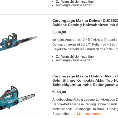
Zur Wunschliste hinzufügen
Auf Vergleichsliste setzen
Carvingsäge Makita Dolmar DUC353Z
Schiene Carving Holzschnitzen mit 
€894,00
komplett Angebot mit 2 x 5.0 Akku u. Doppel
Dolmar umgerüstet auf 1/4" Kettenrad + 25cm
Sägekette berbeitetes Zahndach oder Stihl S
Zur Wunschliste hinzufügen
Auf Vergleichsliste setzen
Carvingsäge Makita / Dolmar Akku 
Schnittlänge Kompakte Akku-Top-Ha
Schneidgarnitur hohe Kettengeschw
€358,00
Angebot ohne Akku u Ladegerät - Akkusäge 
Handle-Kettensäge m Carving Schneidgarnitur
professionelle Baumpflege Holzbau u Carvin
Beschreibung...
Mehr anzeigen »