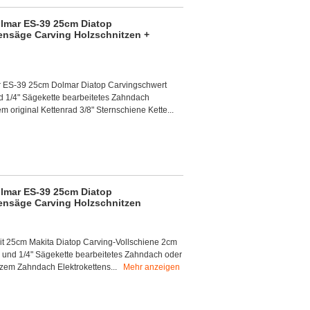
lmar ES-39 25cm Diatop
tensäge Carving Holzschnitzen +
 ES-39 25cm Dolmar Diatop Carvingschwert
d 1/4" Sägekette bearbeitetes Zahndach
 original Kettenrad 3/8" Sternschiene Kette...
lmar ES-39 25cm Diatop
tensäge Carving Holzschnitzen
it 25cm Makita Diatop Carving-Vollschiene 2cm
d und 1/4" Sägekette bearbeitetes Zahndach oder
kurzem Zahndach Elektrokettens...
Mehr anzeigen