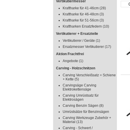
Vertikutiermesser
Kraftharke für 41-46cm
(28)
Kraftharke für 46-48cm
(3)
Kraftharke für 51-56cm
(3)
Kraftharken Ersatzfedern
(10)
Vertikutierer + Ersatzteile
Vertikutierer / Geräte
(1)
Ersatzmesser Vertikutierer
(17)
Aktion Frachtfrei
Angebote
(1)
Carving - Holzschnitzen
Carving Verschleißsatz = Schiene
+ Kette
(5)
Carvingsäge Carving
Elektrokettensäge
Carving Umrüstsatz für
Elektrosägen
Carving Benzin Sägen
(8)
Umrüstsätze für Benzinsägen
Carving Werkzeuge Zubehör +
Material
(13)
Carving - Schwert /