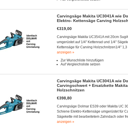
Carvingsäge Makita UC3041A wie Do
Elektro- Kettensäge Carving Holzsc
€319,00
Carvingsäge Makita UC3541A mit 20cm SugiH
umgerüstet auf 1/4" Kettenrad und 1/4" Sägek
Kettensäge für Carving Holzschnitzen1/4" 1,
anzeigen »
Zur Wunschliste hinzufügen
Auf Vergleichsliste setzen
Carvingsäge Makita UC3041A wie Do
Carvingschwert + Ersatzkette Makita
Holzschnitzen
€398,80
Carvingsäge Dolmar ES39 oder Makita UC 30
Schiene Elektro-Kettensäge umgerüstet für Ca
Sägekette mit bearbeitetem Zahndach oder frei
anzeigen »