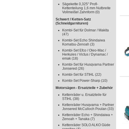
Sägekette 0,325" Profi-
Kettenteilung 1,6 mm Nutbreite
Vollmeißel Zahnform
(0)
Schwert / Ketten-Satz
(Schneidgarnituren)
Kombi-Set für Dolmar / Makita
(47)
Kombi-Set Echo Shindaiwa
Komatsu-Zenoah
(3)
Kombi-Set Efco / Oleo-Mac /
Herkules / Victus / Dynamac /
emak
(18)
Kombi-Set für Husqvarna Partner
Jonsered
(26)
Kombi-Set für STIHL
(22)
Kombi-Set Power-Sharp
(10)
Motorsägen - Ersatzteile + Zubehör
Kettenräder u. Ersatzteile für
STIHL
(38)
Kettenräder Husqvarna + Partner
Jonsered McCulloch Poulan
(33)
Kettenräder Echo + Shindaiwa +
Zenoah + Tanaka
(7)
Kettenräder SOLO ALKO Güde