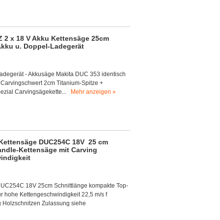
 2 x 18 V Akku Kettensäge 25cm
Akku u. Doppel-Ladegerät
-Ladegerät - Akkusäge Makita DUC 353 identisch
 Carvingschwert 2cm Titanium-Spitze +
pezial Carvingsägekette...
Mehr anzeigen »
- Kettensäge DUC254C 18V 25 cm
ndle-Kettensäge mit Carving
indigkeit
DUC254C 18V 25cm Schnittlänge kompakte Top-
 hohe Kettengeschwindigkeit 22,5 m/s f
g Holzschnitzen Zulassung siehe