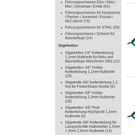
Führungsschienen Efco / Oleo-
Mac / Dynamak / Emak
(61)
Führungsschienen für Husqvarna
/ Partner / Jonsered / Poulan /
McCulloch
(78)
Führungsschienen für STIHL
(59)
Führungsschiene / Schwert für
Baumpflege
(14)
Sägeketten
Sägeketten 1/4" Kettenteilung
1,1mm Nutbreite für Akku und
Baumpflege Maschinen Stihl
(22)
Sägeketten 3/8" Hobby
Kettenteilung 1,1mm Nutbreite
(28)
Sägekette 3/8" Kettenteilung 1,3
Nut für PowerSharp Geräte
(6)
Sägeketten 3/8" Hobby
Kettenteilung 1,3mm Nutbreite
(26)
Sägeketten 3/8" Profi
Kettenteilung Hochprofil 1,3mm
Nutbreite
(6)
Sägekette 3/8" Kettenteilung für
Längsschnitte Halbmeißel 1,3mm
1,5mm 1,6mm Nutbreite
(13)