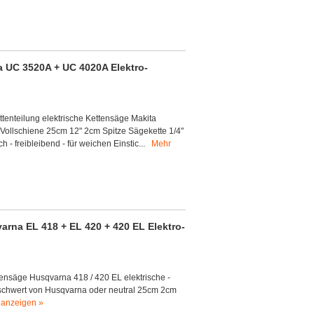
 UC 3520A + UC 4020A Elektro-
ttenteilung elektrische Kettensäge Makita
ollschiene 25cm 12" 2cm Spitze Sägekette 1/4"
 - freibleibend - für weichen Einstic...
Mehr
rna EL 418 + EL 420 + 420 EL Elektro-
ensäge Husqvarna 418 / 420 EL elektrische -
gschwert von Husqvarna oder neutral 25cm 2cm
 anzeigen »