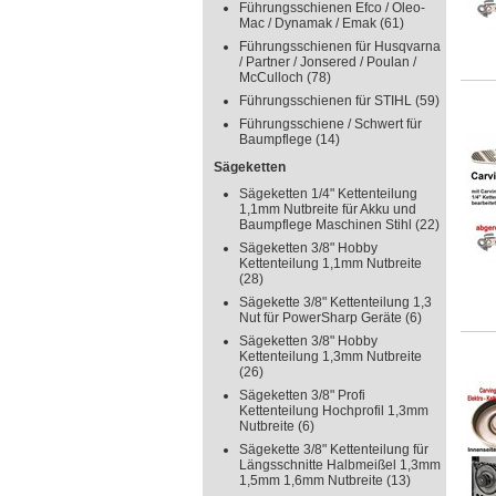
Führungsschienen Efco / Oleo-
Mac / Dynamak / Emak
(61)
Führungsschienen für Husqvarna
/ Partner / Jonsered / Poulan /
McCulloch
(78)
Führungsschienen für STIHL
(59)
Führungsschiene / Schwert für
Baumpflege
(14)
Sägeketten
Sägeketten 1/4" Kettenteilung
1,1mm Nutbreite für Akku und
Baumpflege Maschinen Stihl
(22)
Sägeketten 3/8" Hobby
Kettenteilung 1,1mm Nutbreite
(28)
Sägekette 3/8" Kettenteilung 1,3
Nut für PowerSharp Geräte
(6)
Sägeketten 3/8" Hobby
Kettenteilung 1,3mm Nutbreite
(26)
Sägeketten 3/8" Profi
Kettenteilung Hochprofil 1,3mm
Nutbreite
(6)
Sägekette 3/8" Kettenteilung für
Längsschnitte Halbmeißel 1,3mm
1,5mm 1,6mm Nutbreite
(13)