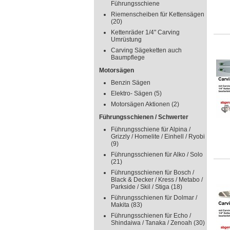
Führungsschiene
Riemenscheiben für Kettensägen
(20)
Kettenräder 1/4" Carving
Umrüstung
Carving Sägeketten auch
Baumpflege
Motorsägen
Benzin Sägen
Elektro- Sägen
(5)
Motorsägen Aktionen
(2)
Führungsschienen / Schwerter
Führungsschiene für Alpina /
Grizzly / Homelite / Einhell / Ryobi
(9)
Führungsschienen für Alko / Solo
(21)
Führungsschienen für Bosch /
Black & Decker / Kress / Metabo /
Parkside / Skil / Stiga
(18)
Führungsschienen für Dolmar /
Makita
(83)
Führungsschienen für Echo /
Shindaiwa / Tanaka / Zenoah
(30)