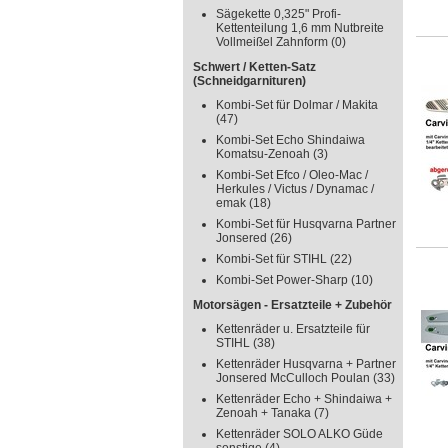
Sägekette 0,325" Profi-
Kettenteilung 1,6 mm Nutbreite
Vollmeißel Zahnform
(0)
Schwert / Ketten-Satz
(Schneidgarnituren)
Kombi-Set für Dolmar / Makita
(47)
Kombi-Set Echo Shindaiwa
Komatsu-Zenoah
(3)
Kombi-Set Efco / Oleo-Mac /
Herkules / Victus / Dynamac /
emak
(18)
Kombi-Set für Husqvarna Partner
Jonsered
(26)
Kombi-Set für STIHL
(22)
Kombi-Set Power-Sharp
(10)
Motorsägen - Ersatzteile + Zubehör
Kettenräder u. Ersatzteile für
STIHL
(38)
Kettenräder Husqvarna + Partner
Jonsered McCulloch Poulan
(33)
Kettenräder Echo + Shindaiwa +
Zenoah + Tanaka
(7)
Kettenräder SOLO ALKO Güde