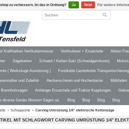
shop zu verbessern. Ist das in Ordnung?
Ja
Nein
Für weitere Inform
 Kraftharken Vertikutiermesser
Vertikutierer + Ersatzteile
Aktion Frac
ter
Sägeketten
Schwert / Ketten-Satz (Schneidgarnituren)
Motors
ernte ( Werkzeuge Ausrüstung )
Forstkette Lastenkette Transportsicherung
asenmäher und Zubehör
Heckenscheren und Hochentaster
Mähfaden
/ Brennholzsägen
Anhänger Ersatzteile und Traktor Kupplungen
Gebra
le diverse Geräte Motoren Sägen ua.
Blog
Blog
Blog
Blog
eite
Schlagworte
Carving Umrüstung 1/4" elektrische Kettensäge
TIKEL MIT SCHLAGWORT CARVING UMRÜSTUNG 1/4" ELEK