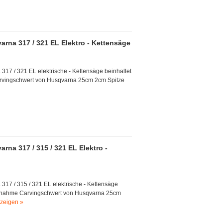
rna 317 / 321 EL Elektro - Kettensäge
17 / 321 EL elektrische - Kettensäge beinhaltet
arvingschwert von Husqvarna 25cm 2cm Spitze
na 317 / 315 / 321 EL Elektro -
17 / 315 / 321 EL elektrische - Kettensäge
Aufnahme Carvingschwert von Husqvarna 25cm
zeigen »