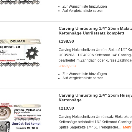
Zur Wunschliste hinzufügen
Auf Vergleichsliste setzen
Carving Umrüstung 1/4" 25cm Makita
Kettensäge Umrüstsatz komplett
€198,90
Carving Holzschnitzen Umrüst-Set auf 1/4" Ke
UC3520A + UC4020A Kettenrad 1/4" Carving-V
bearbeitet im Zahndach oder kurzes Zazhndach
anzeigen »
Zur Wunschliste hinzufügen
Auf Vergleichsliste setzen
Carving Umrüstung 1/4" 25cm Husqva
Kettensäge
€219,90
Carving Holzschnitzen Umrüstsatz Elektrokett
Kettensäge beinhaltet 1/4" Kettenrad Carvin
Spitze Sägekette 1/4" 61 Treibglieder...
Mehr