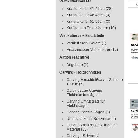
Vertikutiermesser
Kraftharke für 41-46cm
(28)
Kraftharke für 46-48cm
(3)
Kraftharke für 51-56cm
(3)
Kraftharken Ersatzfedern
(10)
Vertikutierer + Ersatzteile
Vertikutierer / Geräte
(1)
Ersatzmesser Vertikutierer
(17)
Aktion Frachtfrei
Angebote
(1)
Carving - Holzschnitzen
Carving Verschleißsatz = Schiene
+ Kette
(5)
Carvingsäge Carving
Elektrokettensäge
Carving Umrüstsatz für
Elektrosägen
Carving Benzin Sägen
(8)
Umrüstsätze für Benzinsägen
Carving Werkzeuge Zubehör +
Material
(13)
Carving - Schwert /