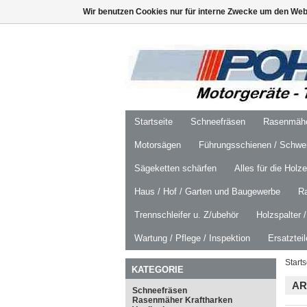
Wir benutzen Cookies nur für interne Zwecke um den Web
Startseite
Schneefräsen
Rasenmäher
Motorsägen
Führungsschienen / Schwer
Sägeketten schärfen
Alles für die Holz
Haus / Hof / Garten und Baugewerbe
R
Trennschleifer u. Z/ubehör
Holzspalter 
Wartung / Pflege / Inspektion
Ersatztei
Starts
KATEGORIE
AR
Schneefräsen
Rasenmäher Kraftharken