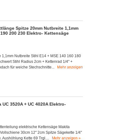
ttlänge Spitze 20mm Nutbreite 1,1mm
 190 200 230 Elektro- Kettensäge
e 1,1mm Nutbreite Stihl E14 + MSE 140 160 180
chwert Stihl Radius 2cm + Kettenrad 1/4" +
ndach für weiche Stechschnitte...
Mehr anzeigen
 UC 3520A + UC 4020A Elektro-
ttenteilung elektrische Kettensäge Makita
ollschiene 30cm 12" 2cm Spitze Sägekette 1/4"
. Aushöhlung Kette 69 Trgl....
Mehr anzeigen »