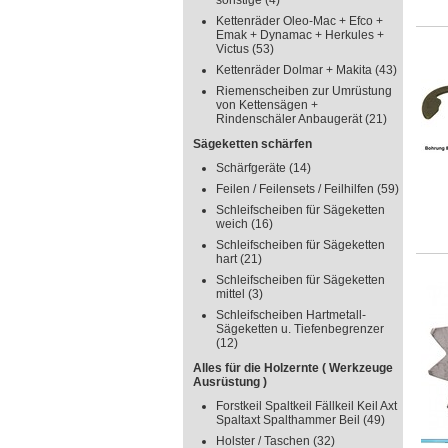
sonstige
(4)
Kettenräder Oleo-Mac + Efco +
Emak + Dynamac + Herkules +
Victus
(53)
Kettenräder Dolmar + Makita
(43)
Riemenscheiben zur Umrüstung
von Kettensägen +
Rindenschäler Anbaugerät
(21)
Sägeketten schärfen
Schärfgeräte
(14)
Feilen / Feilensets / Feilhilfen
(59)
Schleifscheiben für Sägeketten
weich
(16)
Schleifscheiben für Sägeketten
hart
(21)
Schleifscheiben für Sägeketten
mittel
(3)
Schleifscheiben Hartmetall-
Sägeketten u. Tiefenbegrenzer
(12)
Alles für die Holzernte ( Werkzeuge
Ausrüstung )
Forstkeil Spaltkeil Fällkeil Keil Axt
Spaltaxt Spalthammer Beil
(49)
Holster / Taschen
(32)