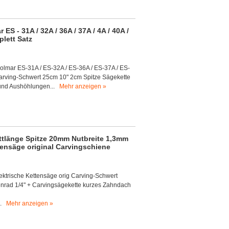
S - 31A / 32A / 36A / 37A / 4A / 40A /
plett Satz
olmar ES-31A / ES-32A / ES-36A / ES-37A / ES-
 Carving-Schwert 25cm 10" 2cm Spitze Sägekette
h und Aushöhlungen...
Mehr anzeigen »
ttlänge Spitze 20mm Nutbreite 1,3mm
ttensäge original Carvingschiene
ktrische Kettensäge orig Carving-Schwert
enrad 1/4" + Carvingsägekette kurzes Zahndach
...
Mehr anzeigen »