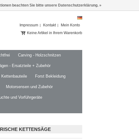
ationen beachten Sie bitte unsere Datenschutzerklärung. »
Impressum
Kontakt
Mein Konto
Keine Artikel in Ihrem Warenkorb
htfrei
Carving - Holzschnitzen
ägen - Ersatzteile + Zubehör
 Kettenbauteile
Forst Bekleidung
Motorsensen und Zubehör
uchte und Vorführgeräte
TRISCHE KETTENSÄGE