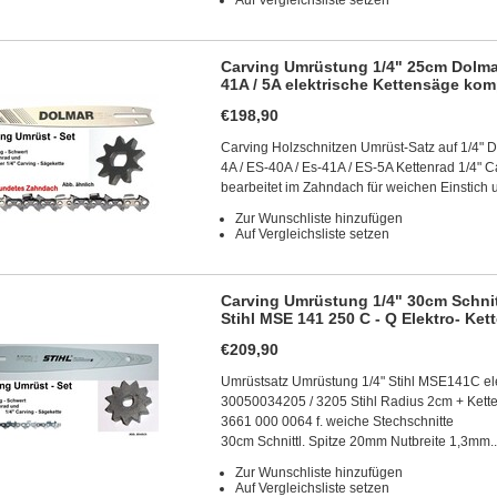
Auf Vergleichsliste setzen
Carving Umrüstung 1/4" 25cm Dolmar E
41A / 5A elektrische Kettensäge kom
€198,90
Carving Holzschnitzen Umrüst-Satz auf 1/4" D
4A / ES-40A / Es-41A / ES-5A Kettenrad 1/4"
bearbeitet im Zahndach für weichen Einstic
Zur Wunschliste hinzufügen
Auf Vergleichsliste setzen
Carving Umrüstung 1/4" 30cm Schni
Stihl MSE 141 250 C - Q Elektro- Ke
€209,90
Umrüstsatz Umrüstung 1/4" Stihl MSE141C ele
30050034205 / 3205 Stihl Radius 2cm + Kett
3661 000 0064 f. weiche Stechschnitte
30cm Schnittl. Spitze 20mm Nutbreite 1,3mm
Zur Wunschliste hinzufügen
Auf Vergleichsliste setzen