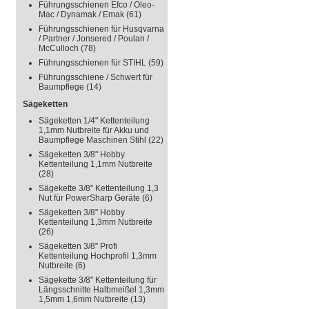
Führungsschienen Efco / Oleo-
Mac / Dynamak / Emak
(61)
Führungsschienen für Husqvarna
/ Partner / Jonsered / Poulan /
McCulloch
(78)
Führungsschienen für STIHL
(59)
Führungsschiene / Schwert für
Baumpflege
(14)
Sägeketten
Sägeketten 1/4" Kettenteilung
1,1mm Nutbreite für Akku und
Baumpflege Maschinen Stihl
(22)
Sägeketten 3/8" Hobby
Kettenteilung 1,1mm Nutbreite
(28)
Sägekette 3/8" Kettenteilung 1,3
Nut für PowerSharp Geräte
(6)
Sägeketten 3/8" Hobby
Kettenteilung 1,3mm Nutbreite
(26)
Sägeketten 3/8" Profi
Kettenteilung Hochprofil 1,3mm
Nutbreite
(6)
Sägekette 3/8" Kettenteilung für
Längsschnitte Halbmeißel 1,3mm
1,5mm 1,6mm Nutbreite
(13)