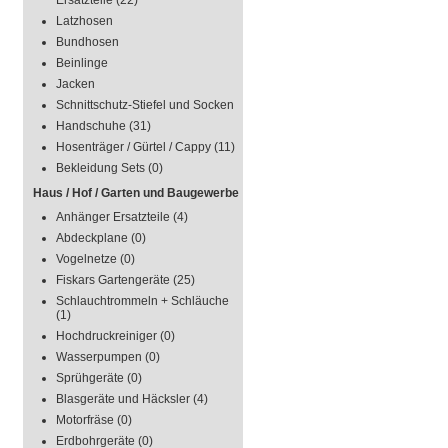
Ersatzteile
(22)
Latzhosen
Bundhosen
Beinlinge
Jacken
Schnittschutz-Stiefel und Socken
Handschuhe
(31)
Hosenträger / Gürtel / Cappy
(11)
Bekleidung Sets
(0)
Haus / Hof / Garten und Baugewerbe
Anhänger Ersatzteile
(4)
Abdeckplane
(0)
Vogelnetze
(0)
Fiskars Gartengeräte
(25)
Schlauchtrommeln + Schläuche
(1)
Hochdruckreiniger
(0)
Wasserpumpen
(0)
Sprühgeräte
(0)
Blasgeräte und Häcksler
(4)
Motorfräse
(0)
Erdbohrgeräte
(0)