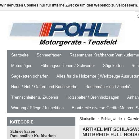
Wir benutzen Cookies nur für interne Zwecke um den Webshop zu verbessern. 
Startseite
Schneefräsen
Rasenmäher Kraftharken Vertikutierm
Motorsägen
Führungsschienen / Schwerter
Sägeketten
Schw
Sägeketten schärfen
Alles für die Holzernte ( Werkzeuge Ausrüstun
Haus / Hof / Garten und Baugewerbe
Rasenmäher und Zubehör
Trennschleifer u. Z/ubehör
Holzspalter / Brennholzsägen
Anhäng
Wartung / Pflege / Inspektion
Ersatzteile diverse Geräte Motoren S
Startseite
Schlagworte
Carvin
KATEGORIE
ARTIKEL MIT SCHLAGWO
Schneefräsen
NUTBREITE FULL-HOUS
Rasenmäher Kraftharken