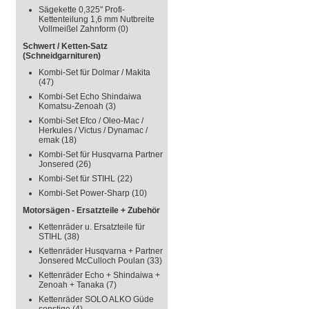
Sägekette 0,325" Profi-
Kettenteilung 1,6 mm Nutbreite
Vollmeißel Zahnform
(0)
Schwert / Ketten-Satz
(Schneidgarnituren)
Kombi-Set für Dolmar / Makita
(47)
Kombi-Set Echo Shindaiwa
Komatsu-Zenoah
(3)
Kombi-Set Efco / Oleo-Mac /
Herkules / Victus / Dynamac /
emak
(18)
Kombi-Set für Husqvarna Partner
Jonsered
(26)
Kombi-Set für STIHL
(22)
Kombi-Set Power-Sharp
(10)
Motorsägen - Ersatzteile + Zubehör
Kettenräder u. Ersatzteile für
STIHL
(38)
Kettenräder Husqvarna + Partner
Jonsered McCulloch Poulan
(33)
Kettenräder Echo + Shindaiwa +
Zenoah + Tanaka
(7)
Kettenräder SOLO ALKO Güde