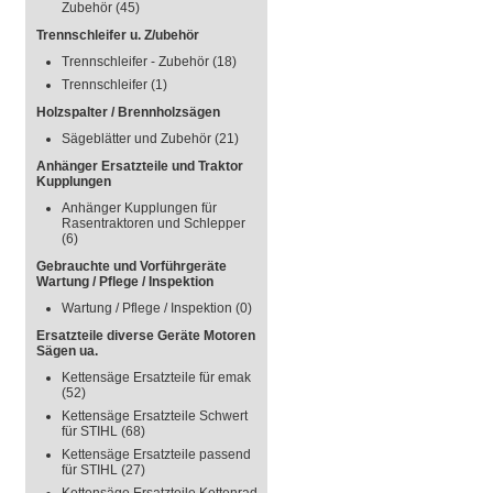
Zubehör
(45)
Trennschleifer u. Z/ubehör
Trennschleifer - Zubehör
(18)
Trennschleifer
(1)
Holzspalter / Brennholzsägen
Sägeblätter und Zubehör
(21)
Anhänger Ersatzteile und Traktor
Kupplungen
Anhänger Kupplungen für
Rasentraktoren und Schlepper
(6)
Gebrauchte und Vorführgeräte
Wartung / Pflege / Inspektion
Wartung / Pflege / Inspektion
(0)
Ersatzteile diverse Geräte Motoren
Sägen ua.
Kettensäge Ersatzteile für emak
(52)
Kettensäge Ersatzteile Schwert
für STIHL
(68)
Kettensäge Ersatzteile passend
für STIHL
(27)