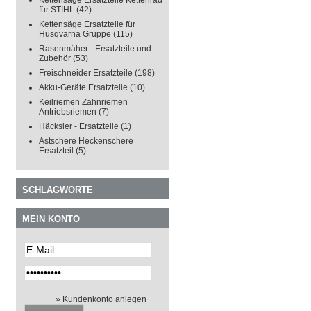
Kettensäge Ersatzteile Kettenrad
für STIHL
(42)
Kettensäge Ersatzteile für
Husqvarna Gruppe
(115)
Rasenmäher - Ersatzteile und
Zubehör
(53)
Freischneider Ersatzteile
(198)
Akku-Geräte Ersatzteile
(10)
Keilriemen Zahnriemen
Antriebsriemen
(7)
Häcksler - Ersatzteile
(1)
Astschere Heckenschere
Ersatzteil
(5)
SCHLAGWORTE
MEIN KONTO
» Kundenkonto anlegen