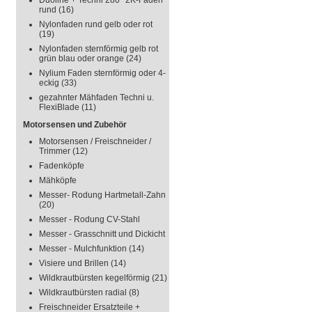
Duoline + Techni 280° 2K-Faden
rund
(16)
Nylonfaden rund gelb oder rot
(19)
Nylonfaden sternförmig gelb rot
grün blau oder orange
(24)
Nylium Faden sternförmig oder 4-
eckig
(33)
gezahnter Mähfaden Techni u.
FlexiBlade
(11)
Motorsensen und Zubehör
Motorsensen / Freischneider /
Trimmer
(12)
Fadenköpfe
Mähköpfe
Messer- Rodung Hartmetall-Zahn
(20)
Messer - Rodung CV-Stahl
Messer - Grasschnitt und Dickicht
Messer - Mulchfunktion
(14)
Visiere und Brillen
(14)
Wildkrautbürsten kegelförmig
(21)
Wildkrautbürsten radial
(8)
Freischneider Ersatzteile +