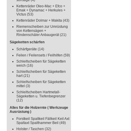
sonstige
(4)
Kettenräder Oleo-Mac + Efco +
Emak + Dynamac + Herkules +
Victus
(53)
Kettenräder Dolmar + Makita
(43)
Riemenscheiben zur Umrüstung
von Kettensägen +
Rindenschäler Anbaugerät
(21)
Sägeketten schärfen
Schärfgeräte
(14)
Feilen / Feilensets / Feilhilfen
(59)
Schleifscheiben für Sägeketten
weich
(16)
Schleifscheiben für Sägeketten
hart
(21)
Schleifscheiben für Sägeketten
mittel
(3)
Schleifscheiben Hartmetall-
Sägeketten u. Tiefenbegrenzer
(12)
Alles für die Holzernte ( Werkzeuge
Ausrüstung )
Forstkeil Spaltkeil Fällkeil Keil Axt
Spaltaxt Spalthammer Beil
(49)
Holster / Taschen
(32)