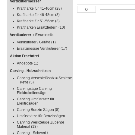
Vertikutiermesser
Kraftharke für 41-46cm
(28)
Kraftharke für 46-48cm
(3)
Kraftharke für 51-56cm
(3)
Kraftharken Ersatzfedern
(10)
Vertikutierer + Ersatzteile
Vertikutierer / Geräte
(1)
Ersatzmesser Vertikutierer
(17)
Aktion Frachtfrei
Angebote
(1)
Carving - Holzschnitzen
Carving Verschleißsatz = Schiene
+ Kette
(5)
Carvingsäge Carving
Elektrokettensäge
Carving Umrüstsatz für
Elektrosägen
Carving Benzin Sägen
(8)
Umrüstsätze für Benzinsägen
Carving Werkzeuge Zubehör +
Material
(13)
Carving - Schwert /