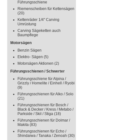
Führungsschiene
Riemenscheiben für Kettensägen
(20)
Kettenräder 1/4" Carving
Umrüstung
Carving Sägeketten auch
Baumpflege
Motorsägen
Benzin Sägen
Elektro- Sägen
(5)
Motorsägen Aktionen
(2)
Führungsschienen / Schwerter
Führungsschiene für Alpina /
Grizzly / Homelite / Einhell / Ryobi
(9)
Führungsschienen für Alko / Solo
(21)
Führungsschienen für Bosch /
Black & Decker / Kress / Metabo /
Parkside / Skil / Stiga
(18)
Führungsschienen für Dolmar /
Makita
(83)
Führungsschienen für Echo /
Shindaiwa / Tanaka / Zenoah
(30)