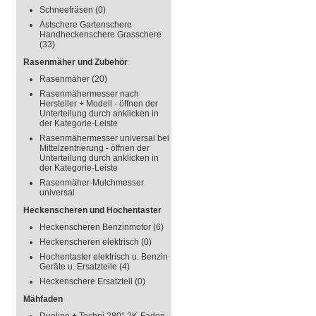
Schneefräsen
(0)
Astschere Gartenschere
Handheckenschere Grasschere
(33)
Rasenmäher und Zubehör
Rasenmäher
(20)
Rasenmähermesser nach
Hersteller + Modell - öffnen der
Unterteilung durch anklicken in
der Kategorie-Leiste
Rasenmähermesser universal bei
Mittelzentrierung - öffnen der
Unterteilung durch anklicken in
der Kategorie-Leiste
Rasenmäher-Mulchmesser
universal
Heckenscheren und Hochentaster
Heckenscheren Benzinmotor
(6)
Heckenscheren elektrisch
(0)
Hochentaster elektrisch u. Benzin
Geräte u. Ersatzteile
(4)
Heckenschere Ersatzteil
(0)
Mähfaden