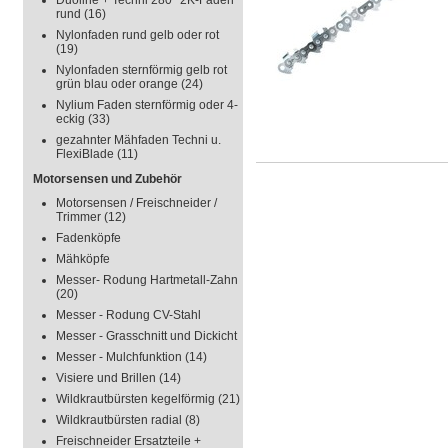
Duoline + Techni 280° 2K-Faden
rund
(16)
Nylonfaden rund gelb oder rot
(19)
Nylonfaden sternförmig gelb rot
grün blau oder orange
(24)
Nylium Faden sternförmig oder 4-
eckig
(33)
gezahnter Mähfaden Techni u.
FlexiBlade
(11)
Motorsensen und Zubehör
Motorsensen / Freischneider /
Trimmer
(12)
Fadenköpfe
Mähköpfe
Messer- Rodung Hartmetall-Zahn
(20)
Messer - Rodung CV-Stahl
Messer - Grasschnitt und Dickicht
Messer - Mulchfunktion
(14)
Visiere und Brillen
(14)
Wildkrautbürsten kegelförmig
(21)
Wildkrautbürsten radial
(8)
Freischneider Ersatzteile +