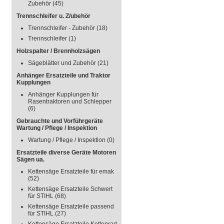
Zubehör
(45)
Trennschleifer u. Z/ubehör
Trennschleifer - Zubehör
(18)
Trennschleifer
(1)
Holzspalter / Brennholzsägen
Sägeblätter und Zubehör
(21)
Anhänger Ersatzteile und Traktor
Kupplungen
Anhänger Kupplungen für
Rasentraktoren und Schlepper
(6)
Gebrauchte und Vorführgeräte
Wartung / Pflege / Inspektion
Wartung / Pflege / Inspektion
(0)
Ersatzteile diverse Geräte Motoren
Sägen ua.
Kettensäge Ersatzteile für emak
(52)
Kettensäge Ersatzteile Schwert
für STIHL
(68)
Kettensäge Ersatzteile passend
für STIHL
(27)