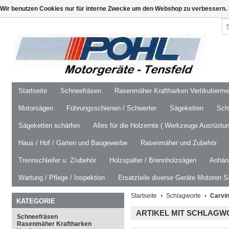
Wir benutzen Cookies nur für interne Zwecke um den Webshop zu verbessern. 
Startseite
Schneefräsen
Rasenmäher Kraftharken Vertikutierm
Motorsägen
Führungsschienen / Schwerter
Sägeketten
Schw
Sägeketten schärfen
Alles für die Holzernte ( Werkzeuge Ausrüstun
Haus / Hof / Garten und Baugewerbe
Rasenmäher und Zubehör
Trennschleifer u. Z/ubehör
Holzspalter / Brennholzsägen
Anhäng
Wartung / Pflege / Inspektion
Ersatzteile diverse Geräte Motoren S
Startseite
Schlagworte
Carvin
KATEGORIE
ARTIKEL MIT SCHLAGWO
Schneefräsen
Rasenmäher Kraftharken