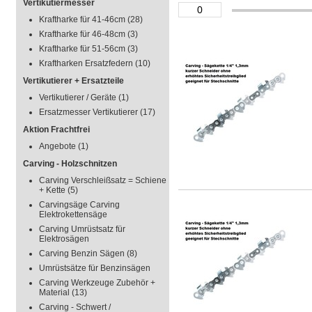
Vertikutiermesser
Kraftharke für 41-46cm
(28)
Kraftharke für 46-48cm
(3)
Kraftharke für 51-56cm
(3)
Kraftharken Ersatzfedern
(10)
Vertikutierer + Ersatzteile
Vertikutierer / Geräte
(1)
Ersatzmesser Vertikutierer
(17)
Aktion Frachtfrei
Angebote
(1)
Carving - Holzschnitzen
Carving Verschleißsatz = Schiene
+ Kette
(5)
Carvingsäge Carving
Elektrokettensäge
Carving Umrüstsatz für
Elektrosägen
Carving Benzin Sägen
(8)
Umrüstsätze für Benzinsägen
Carving Werkzeuge Zubehör +
Material
(13)
Carving - Schwert /