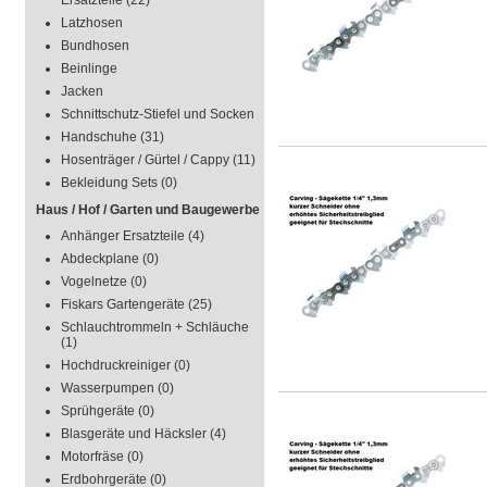
Ersatzteile
(22)
Latzhosen
Bundhosen
Beinlinge
Jacken
Schnittschutz-Stiefel und Socken
Handschuhe
(31)
Hosenträger / Gürtel / Cappy
(11)
Bekleidung Sets
(0)
Haus / Hof / Garten und Baugewerbe
Anhänger Ersatzteile
(4)
Abdeckplane
(0)
Vogelnetze
(0)
Fiskars Gartengeräte
(25)
Schlauchtrommeln + Schläuche
(1)
Hochdruckreiniger
(0)
Wasserpumpen
(0)
Sprühgeräte
(0)
Blasgeräte und Häcksler
(4)
Motorfräse
(0)
Erdbohrgeräte
(0)