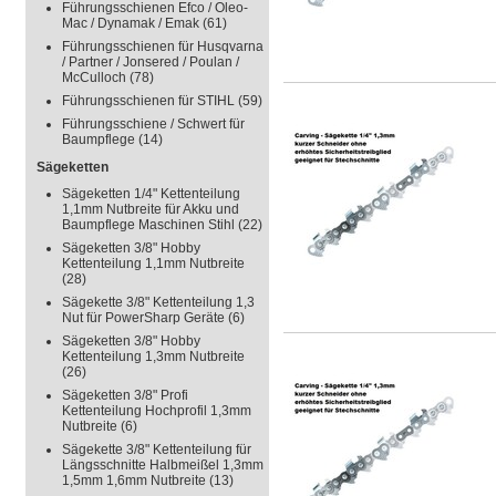
Führungsschienen Efco / Oleo-
Mac / Dynamak / Emak
(61)
Führungsschienen für Husqvarna
/ Partner / Jonsered / Poulan /
McCulloch
(78)
Führungsschienen für STIHL
(59)
Führungsschiene / Schwert für
Baumpflege
(14)
Sägeketten
Sägeketten 1/4" Kettenteilung
1,1mm Nutbreite für Akku und
Baumpflege Maschinen Stihl
(22)
Sägeketten 3/8" Hobby
Kettenteilung 1,1mm Nutbreite
(28)
Sägekette 3/8" Kettenteilung 1,3
Nut für PowerSharp Geräte
(6)
Sägeketten 3/8" Hobby
Kettenteilung 1,3mm Nutbreite
(26)
Sägeketten 3/8" Profi
Kettenteilung Hochprofil 1,3mm
Nutbreite
(6)
Sägekette 3/8" Kettenteilung für
Längsschnitte Halbmeißel 1,3mm
1,5mm 1,6mm Nutbreite
(13)