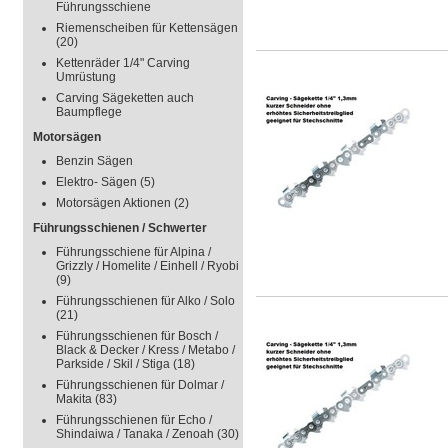
Führungsschiene
Riemenscheiben für Kettensägen
(20)
Kettenräder 1/4" Carving
Umrüstung
Carving Sägeketten auch
Baumpflege
Motorsägen
Benzin Sägen
Elektro- Sägen
(5)
Motorsägen Aktionen
(2)
Führungsschienen / Schwerter
Führungsschiene für Alpina /
Grizzly / Homelite / Einhell / Ryobi
(9)
Führungsschienen für Alko / Solo
(21)
Führungsschienen für Bosch /
Black & Decker / Kress / Metabo /
Parkside / Skil / Stiga
(18)
Führungsschienen für Dolmar /
Makita
(83)
Führungsschienen für Echo /
Shindaiwa / Tanaka / Zenoah
(30)