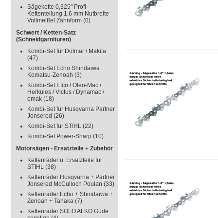
Sägekette 0,325" Profi-
Kettenteilung 1,6 mm Nutbreite
Vollmeißel Zahnform
(0)
Schwert / Ketten-Satz
(Schneidgarnituren)
Kombi-Set für Dolmar / Makita
(47)
Kombi-Set Echo Shindaiwa
Komatsu-Zenoah
(3)
Kombi-Set Efco / Oleo-Mac /
Herkules / Victus / Dynamac /
emak
(18)
Kombi-Set für Husqvarna Partner
Jonsered
(26)
Kombi-Set für STIHL
(22)
Kombi-Set Power-Sharp
(10)
Motorsägen - Ersatzteile + Zubehör
Kettenräder u. Ersatzteile für
STIHL
(38)
Kettenräder Husqvarna + Partner
Jonsered McCulloch Poulan
(33)
Kettenräder Echo + Shindaiwa +
Zenoah + Tanaka
(7)
Kettenräder SOLO ALKO Güde