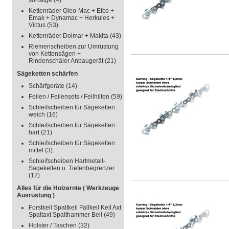
sonstige
(4)
Kettenräder Oleo-Mac + Efco +
Emak + Dynamac + Herkules +
Victus
(53)
Kettenräder Dolmar + Makita
(43)
Riemenscheiben zur Umrüstung
von Kettensägen +
Rindenschäler Anbaugerät
(21)
Sägeketten schärfen
Schärfgeräte
(14)
Feilen / Feilensets / Feilhilfen
(59)
Schleifscheiben für Sägeketten
weich
(16)
Schleifscheiben für Sägeketten
hart
(21)
Schleifscheiben für Sägeketten
mittel
(3)
Schleifscheiben Hartmetall-
Sägeketten u. Tiefenbegrenzer
(12)
Alles für die Holzernte ( Werkzeuge
Ausrüstung )
Forstkeil Spaltkeil Fällkeil Keil Axt
Spaltaxt Spalthammer Beil
(49)
Holster / Taschen
(32)