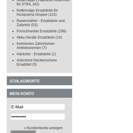
Kettensäge Ersatzteile Kettenrad
für STIHL
(42)
Kettensäge Ersatzteile für
Husqvarna Gruppe
(115)
Rasenmäher - Ersatzteile und
Zubehör
(53)
Freischneider Ersatzteile
(198)
Akku-Geräte Ersatzteile
(10)
Keilriemen Zahnriemen
Antriebsriemen
(7)
Häcksler - Ersatzteile
(1)
Astschere Heckenschere
Ersatzteil
(5)
SCHLAGWORTE
MEIN KONTO
» Kundenkonto anlegen