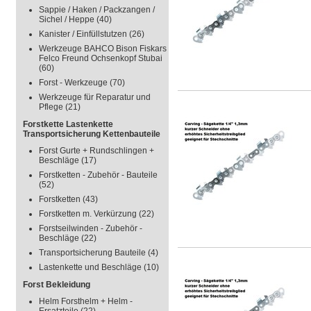
Sappie / Haken / Packzangen /
Sichel / Heppe
(40)
Kanister / Einfüllstutzen
(26)
Werkzeuge BAHCO Bison Fiskars
Felco Freund Ochsenkopf Stubai
(60)
Forst - Werkzeuge
(70)
Werkzeuge für Reparatur und
Pflege
(21)
Forstkette Lastenkette
Transportsicherung Kettenbauteile
Forst Gurte + Rundschlingen +
Beschläge
(17)
Forstketten - Zubehör - Bauteile
(52)
Forstketten
(43)
Forstketten m. Verkürzung
(22)
Forstseilwinden - Zubehör -
Beschläge
(22)
Transportsicherung Bauteile
(4)
Lastenkette und Beschläge
(10)
Forst Bekleidung
Helm Forsthelm + Helm -