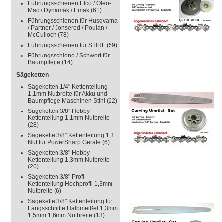
Führungsschienen Efco / Oleo-
Mac / Dynamak / Emak
(61)
Führungsschienen für Husqvarna
/ Partner / Jonsered / Poulan /
McCulloch
(78)
Führungsschienen für STIHL
(59)
Führungsschiene / Schwert für
Baumpflege
(14)
Sägeketten
Sägeketten 1/4" Kettenteilung
1,1mm Nutbreite für Akku und
Baumpflege Maschinen Stihl
(22)
Sägeketten 3/8" Hobby
Kettenteilung 1,1mm Nutbreite
(28)
Sägekette 3/8" Kettenteilung 1,3
Nut für PowerSharp Geräte
(6)
Sägeketten 3/8" Hobby
Kettenteilung 1,3mm Nutbreite
(26)
Sägeketten 3/8" Profi
Kettenteilung Hochprofil 1,3mm
Nutbreite
(6)
Sägekette 3/8" Kettenteilung für
Längsschnitte Halbmeißel 1,3mm
1,5mm 1,6mm Nutbreite
(13)