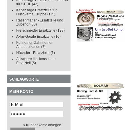
Kettensäge Ersatzteile Kettenrad
für STIHL
(42)
Kettensäge Ersatzteile für
Husqvarna Gruppe
(115)
Rasenmäher - Ersatzteile und
Zubehör
(53)
Freischneider Ersatzteile
(198)
Akku-Geräte Ersatzteile
(10)
Keilriemen Zahnriemen
Antriebsriemen
(7)
Häcksler - Ersatzteile
(1)
Astschere Heckenschere
Ersatzteil
(5)
SCHLAGWORTE
MEIN KONTO
» Kundenkonto anlegen