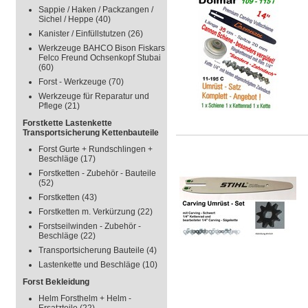
Sappie / Haken / Packzangen /
Sichel / Heppe
(40)
Kanister / Einfüllstutzen
(26)
Werkzeuge BAHCO Bison Fiskars
Felco Freund Ochsenkopf Stubai
(60)
Forst - Werkzeuge
(70)
Werkzeuge für Reparatur und
Pflege
(21)
Forstkette Lastenkette
Transportsicherung Kettenbauteile
Forst Gurte + Rundschlingen +
Beschläge
(17)
Forstketten - Zubehör - Bauteile
(52)
Forstketten
(43)
Forstketten m. Verkürzung
(22)
Forstseilwinden - Zubehör -
Beschläge
(22)
Transportsicherung Bauteile
(4)
Lastenkette und Beschläge
(10)
Forst Bekleidung
Helm Forsthelm + Helm -