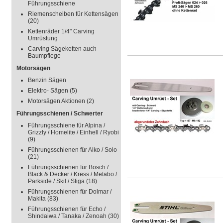
Führungsschiene
Riemenscheiben für Kettensägen
(20)
Kettenräder 1/4" Carving
Umrüstung
Carving Sägeketten auch
Baumpflege
Motorsägen
Benzin Sägen
Elektro- Sägen
(5)
Motorsägen Aktionen
(2)
Führungsschienen / Schwerter
Führungsschiene für Alpina /
Grizzly / Homelite / Einhell / Ryobi
(9)
Führungsschienen für Alko / Solo
(21)
Führungsschienen für Bosch /
Black & Decker / Kress / Metabo /
Parkside / Skil / Stiga
(18)
Führungsschienen für Dolmar /
Makita
(83)
Führungsschienen für Echo /
Shindaiwa / Tanaka / Zenoah
(30)