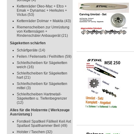
sonstige
(4)
Kettenräder Oleo-Mac + Efco +
Emak + Dynamac + Herkules +
Victus
(53)
Kettenräder Dolmar + Makita
(43)
Riemenscheiben zur Umrüstung
von Kettensägen +
Rindenschäler Anbaugerät
(21)
Sägeketten schärfen
Schärfgeräte
(14)
Feilen / Feilensets / Feilhilfen
(59)
Schleifscheiben für Sägeketten
weich
(16)
Schleifscheiben für Sägeketten
hart
(21)
Schleifscheiben für Sägeketten
mittel
(3)
Schleifscheiben Hartmetall-
Sägeketten u. Tiefenbegrenzer
(12)
Alles für die Holzernte ( Werkzeuge
Ausrüstung )
Forstkeil Spaltkeil Fällkeil Keil Axt
Spaltaxt Spalthammer Beil
(49)
Holster / Taschen
(32)