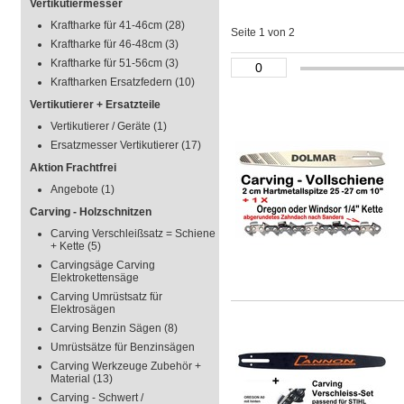
Vertikutiermesser
Kraftharke für 41-46cm
(28)
Seite 1 von 2
Kraftharke für 46-48cm
(3)
Kraftharke für 51-56cm
(3)
Kraftharken Ersatzfedern
(10)
Vertikutierer + Ersatzteile
Vertikutierer / Geräte
(1)
Ersatzmesser Vertikutierer
(17)
Aktion Frachtfrei
Angebote
(1)
Carving - Holzschnitzen
Carving Verschleißsatz = Schiene
+ Kette
(5)
Carvingsäge Carving
Elektrokettensäge
Carving Umrüstsatz für
Elektrosägen
Carving Benzin Sägen
(8)
Umrüstsätze für Benzinsägen
Carving Werkzeuge Zubehör +
Material
(13)
Carving - Schwert /