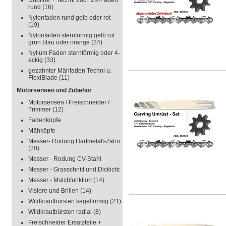
Duoline + Techni 280° 2K-Faden
rund
(16)
Nylonfaden rund gelb oder rot
(19)
Nylonfaden sternförmig gelb rot
grün blau oder orange
(24)
Nylium Faden sternförmig oder 4-
eckig
(33)
gezahnter Mähfaden Techni u.
FlexiBlade
(11)
Motorsensen und Zubehör
Motorsensen / Freischneider /
Trimmer
(12)
Fadenköpfe
Mähköpfe
Messer- Rodung Hartmetall-Zahn
(20)
Messer - Rodung CV-Stahl
Messer - Grasschnitt und Dickicht
Messer - Mulchfunktion
(14)
Visiere und Brillen
(14)
Wildkrautbürsten kegelförmig
(21)
Wildkrautbürsten radial
(8)
Freischneider Ersatzteile +