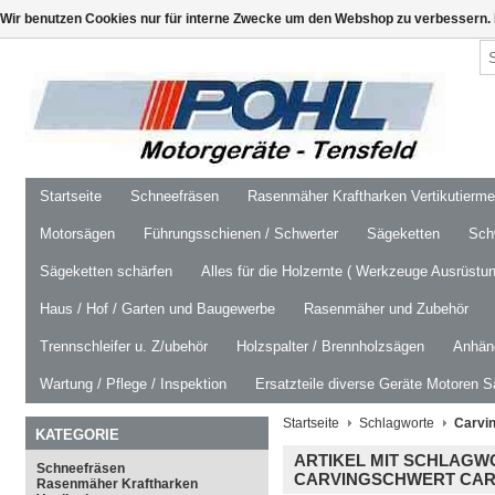
Wir benutzen Cookies nur für interne Zwecke um den Webshop zu verbessern. 
Startseite
Schneefräsen
Rasenmäher Kraftharken Vertikutierm
Motorsägen
Führungsschienen / Schwerter
Sägeketten
Schw
Sägeketten schärfen
Alles für die Holzernte ( Werkzeuge Ausrüstun
Haus / Hof / Garten und Baugewerbe
Rasenmäher und Zubehör
Trennschleifer u. Z/ubehör
Holzspalter / Brennholzsägen
Anhäng
Wartung / Pflege / Inspektion
Ersatzteile diverse Geräte Motoren S
Startseite
Schlagworte
Carvin
KATEGORIE
ARTIKEL MIT SCHLAGW
Schneefräsen
CARVINGSCHWERT CAR
Rasenmäher Kraftharken