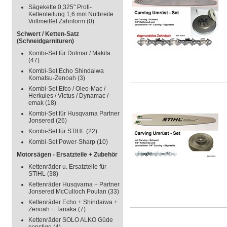
Sägekette 0,325" Profi-
Kettenteilung 1,6 mm Nutbreite
Vollmeißel Zahnform
(0)
Schwert / Ketten-Satz
(Schneidgarnituren)
Kombi-Set für Dolmar / Makita
(47)
Kombi-Set Echo Shindaiwa
Komatsu-Zenoah
(3)
Kombi-Set Efco / Oleo-Mac /
Herkules / Victus / Dynamac /
emak
(18)
Kombi-Set für Husqvarna Partner
Jonsered
(26)
Kombi-Set für STIHL
(22)
Kombi-Set Power-Sharp
(10)
Motorsägen - Ersatzteile + Zubehör
Kettenräder u. Ersatzteile für
STIHL
(38)
Kettenräder Husqvarna + Partner
Jonsered McCulloch Poulan
(33)
Kettenräder Echo + Shindaiwa +
Zenoah + Tanaka
(7)
Kettenräder SOLO ALKO Güde