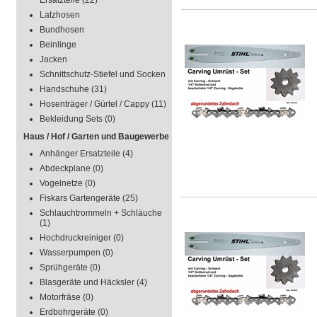
Ersatzteile
(22)
Latzhosen
Bundhosen
Beinlinge
Jacken
Schnittschutz-Stiefel und Socken
Handschuhe
(31)
Hosenträger / Gürtel / Cappy
(11)
Bekleidung Sets
(0)
Haus / Hof / Garten und Baugewerbe
Anhänger Ersatzteile
(4)
Abdeckplane
(0)
Vogelnetze
(0)
Fiskars Gartengeräte
(25)
Schlauchtrommeln + Schläuche
(1)
Hochdruckreiniger
(0)
Wasserpumpen
(0)
Sprühgeräte
(0)
Blasgeräte und Häcksler
(4)
Motorfräse
(0)
Erdbohrgeräte
(0)