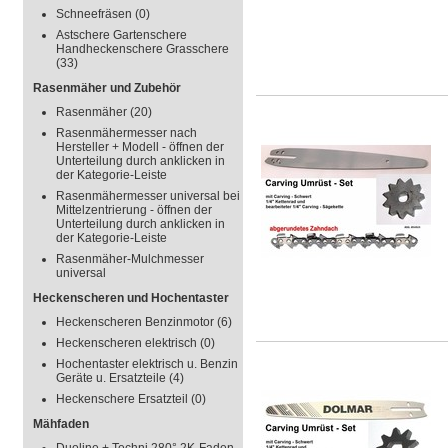
Schneefräsen
(0)
Astschere Gartenschere
Handheckenschere Grasschere
(33)
Rasenmäher und Zubehör
Rasenmäher
(20)
Rasenmähermesser nach
Hersteller + Modell - öffnen der
Unterteilung durch anklicken in
der Kategorie-Leiste
Rasenmähermesser universal bei
Mittelzentrierung - öffnen der
Unterteilung durch anklicken in
der Kategorie-Leiste
Rasenmäher-Mulchmesser
universal
Heckenscheren und Hochentaster
Heckenscheren Benzinmotor
(6)
Heckenscheren elektrisch
(0)
Hochentaster elektrisch u. Benzin
Geräte u. Ersatzteile
(4)
Heckenschere Ersatzteil
(0)
Mähfaden