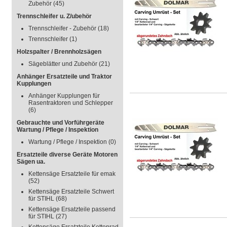
Zubehör
(45)
Trennschleifer u. Z/ubehör
Trennschleifer - Zubehör
(18)
Trennschleifer
(1)
Holzspalter / Brennholzsägen
Sägeblätter und Zubehör
(21)
Anhänger Ersatzteile und Traktor
Kupplungen
Anhänger Kupplungen für
Rasentraktoren und Schlepper
(6)
Gebrauchte und Vorführgeräte
Wartung / Pflege / Inspektion
Wartung / Pflege / Inspektion
(0)
Ersatzteile diverse Geräte Motoren
Sägen ua.
Kettensäge Ersatzteile für emak
(52)
Kettensäge Ersatzteile Schwert
für STIHL
(68)
Kettensäge Ersatzteile passend
für STIHL
(27)