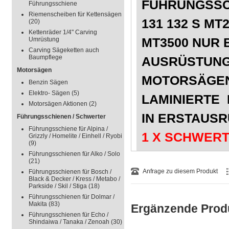
FÜHRUNGSSC
Führungsschiene
Riemenscheiben für Kettensägen
131 132 S MT
(20)
Kettenräder 1/4" Carving
MT3500 NUR 
Umrüstung
Carving Sägeketten auch
Baumpflege
AUSRÜSTUNG
Motorsägen
MOTORSÄGEN
Benzin Sägen
Elektro- Sägen
(5)
LAMINIERTE 
Motorsägen Aktionen
(2)
IN ERSTAUSR
Führungsschienen / Schwerter
Führungsschiene für Alpina /
1 X SCHWERT
Grizzly / Homelite / Einhell / Ryobi
(9)
3/8" HOBBY
Führungsschienen für Alko / Solo
(21)
1,3 MM SCHIE
Anfrage zu diesem Produkt
Führungsschienen für Bosch /
Black & Decker / Kress / Metabo /
Parkside / Skil / Stiga
(18)
AUSFÜHRUN
Führungsschienen für Dolmar /
Makita
(83)
Ergänzende Prod
FÜR
40 TREI
Führungsschienen für Echo /
Shindaiwa / Tanaka / Zenoah
(30)