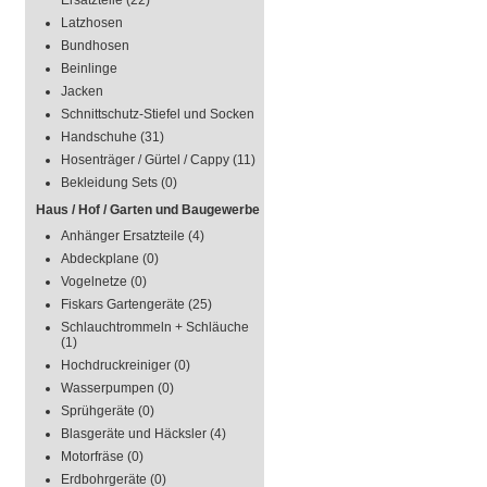
Ersatzteile
(22)
Latzhosen
Bundhosen
Beinlinge
Jacken
Schnittschutz-Stiefel und Socken
Handschuhe
(31)
Hosenträger / Gürtel / Cappy
(11)
Bekleidung Sets
(0)
Haus / Hof / Garten und Baugewerbe
Anhänger Ersatzteile
(4)
Abdeckplane
(0)
Vogelnetze
(0)
Fiskars Gartengeräte
(25)
Schlauchtrommeln + Schläuche
(1)
Hochdruckreiniger
(0)
Wasserpumpen
(0)
Sprühgeräte
(0)
Blasgeräte und Häcksler
(4)
Motorfräse
(0)
Erdbohrgeräte
(0)