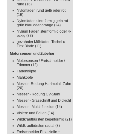
Duoline + Techni 280° 2K-Faden
rund
(16)
Nylonfaden rund gelb oder rot
(19)
Nylonfaden sternförmig gelb rot
grün blau oder orange
(24)
Nylium Faden sternförmig oder 4-
eckig
(33)
gezahnter Mähfaden Techni u.
FlexiBlade
(11)
Motorsensen und Zubehör
Motorsensen / Freischneider /
Trimmer
(12)
Fadenköpfe
Mähköpfe
Messer- Rodung Hartmetall-Zahn
(20)
Messer - Rodung CV-Stahl
Messer - Grasschnitt und Dickicht
Messer - Mulchfunktion
(14)
Visiere und Brillen
(14)
Wildkrautbürsten kegelförmig
(21)
Wildkrautbürsten radial
(8)
Freischneider Ersatzteile +