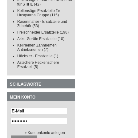
Kettensäge Ersatzteile Kettenrad
für STIHL
(42)
Kettensäge Ersatzteile für
Husqvarna Gruppe
(115)
Rasenmäher - Ersatzteile und
Zubehör
(53)
Freischneider Ersatzteile
(198)
Akku-Geräte Ersatzteile
(10)
Keilriemen Zahnriemen
Antriebsriemen
(7)
Häcksler - Ersatzteile
(1)
Astschere Heckenschere
Ersatzteil
(5)
SCHLAGWORTE
MEIN KONTO
» Kundenkonto anlegen