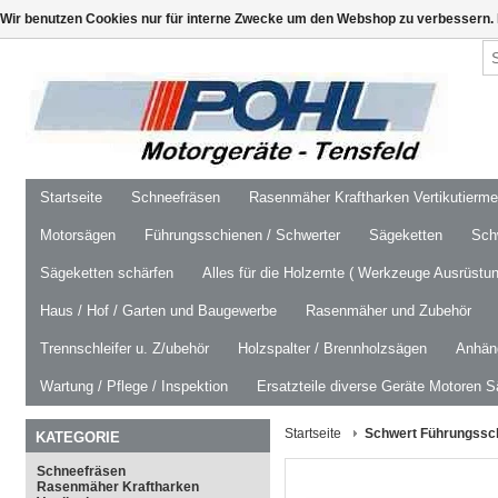
Wir benutzen Cookies nur für interne Zwecke um den Webshop zu verbessern. 
Startseite
Schneefräsen
Rasenmäher Kraftharken Vertikutierm
Motorsägen
Führungsschienen / Schwerter
Sägeketten
Schw
Sägeketten schärfen
Alles für die Holzernte ( Werkzeuge Ausrüstun
Haus / Hof / Garten und Baugewerbe
Rasenmäher und Zubehör
Trennschleifer u. Z/ubehör
Holzspalter / Brennholzsägen
Anhäng
Wartung / Pflege / Inspektion
Ersatzteile diverse Geräte Motoren S
Startseite
Schwert Führungsschi
KATEGORIE
Schneefräsen
Rasenmäher Kraftharken