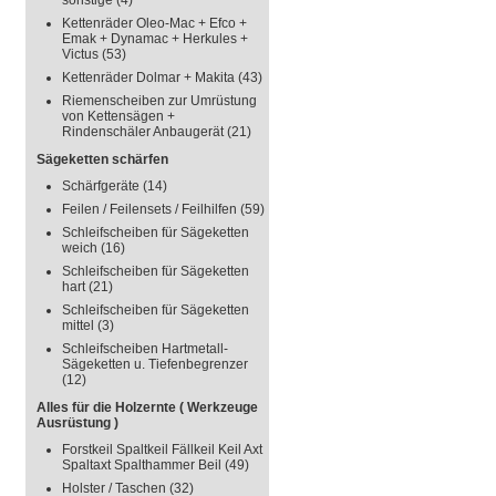
sonstige
(4)
Kettenräder Oleo-Mac + Efco +
Emak + Dynamac + Herkules +
Victus
(53)
Kettenräder Dolmar + Makita
(43)
Riemenscheiben zur Umrüstung
von Kettensägen +
Rindenschäler Anbaugerät
(21)
Sägeketten schärfen
Schärfgeräte
(14)
Feilen / Feilensets / Feilhilfen
(59)
Schleifscheiben für Sägeketten
weich
(16)
Schleifscheiben für Sägeketten
hart
(21)
Schleifscheiben für Sägeketten
mittel
(3)
Schleifscheiben Hartmetall-
Sägeketten u. Tiefenbegrenzer
(12)
Alles für die Holzernte ( Werkzeuge
Ausrüstung )
Forstkeil Spaltkeil Fällkeil Keil Axt
Spaltaxt Spalthammer Beil
(49)
Holster / Taschen
(32)