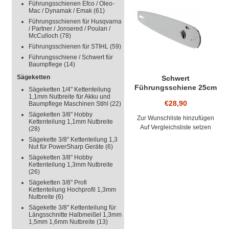
ORIGINAL KÖ
Führungsschienen Efco / Oleo-
Mac / Dynamak / Emak
(61)
SEIN BITTE 
Führungsschienen für Husqvarna
/ Partner / Jonsered / Poulan /
McCulloch
(78)
SCHIENE
Führungsschienen für STIHL
(59)
Führungsschiene / Schwert für
Baumpflege
(14)
Sägeketten
Schwert
Führungsschiene 25cm
Sägeketten 1/4" Kettenteilung
Oleo-Mac Kettensäge
1,1mm Nutbreite für Akku und
€28,90
Baumpflege Maschinen Stihl
(22)
925 931 932 GS260 3/8"
Sägeketten 3/8" Hobby
H Teilung 40 Trgl. 1,3
Zur Wunschliste hinzufügen
Kettenteilung 1,1mm Nutbreite
Nut
Auf Vergleichsliste setzen
(28)
Sägekette 3/8" Kettenteilung 1,3
Nut für PowerSharp Geräte
(6)
Sägeketten 3/8" Hobby
Kettenteilung 1,3mm Nutbreite
(26)
Sägeketten 3/8" Profi
Kettenteilung Hochprofil 1,3mm
Nutbreite
(6)
Sägekette 3/8" Kettenteilung für
Längsschnitte Halbmeißel 1,3mm
1,5mm 1,6mm Nutbreite
(13)