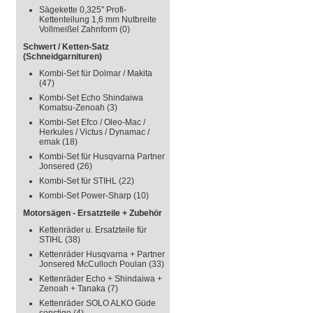
Sägekette 0,325" Profi-
Kettenteilung 1,6 mm Nutbreite
Vollmeißel Zahnform
(0)
Schwert / Ketten-Satz
(Schneidgarnituren)
Kombi-Set für Dolmar / Makita
(47)
Kombi-Set Echo Shindaiwa
Komatsu-Zenoah
(3)
Kombi-Set Efco / Oleo-Mac /
Herkules / Victus / Dynamac /
emak
(18)
Kombi-Set für Husqvarna Partner
Jonsered
(26)
Kombi-Set für STIHL
(22)
Kombi-Set Power-Sharp
(10)
Motorsägen - Ersatzteile + Zubehör
Kettenräder u. Ersatzteile für
STIHL
(38)
Kettenräder Husqvarna + Partner
Jonsered McCulloch Poulan
(33)
Kettenräder Echo + Shindaiwa +
Zenoah + Tanaka
(7)
Kettenräder SOLO ALKO Güde