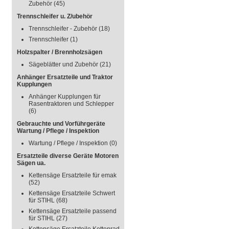
Zubehör
(45)
Trennschleifer u. Z/ubehör
Trennschleifer - Zubehör
(18)
Trennschleifer
(1)
Holzspalter / Brennholzsägen
Sägeblätter und Zubehör
(21)
Anhänger Ersatzteile und Traktor
Kupplungen
Anhänger Kupplungen für
Rasentraktoren und Schlepper
(6)
Gebrauchte und Vorführgeräte
Wartung / Pflege / Inspektion
Wartung / Pflege / Inspektion
(0)
Ersatzteile diverse Geräte Motoren
Sägen ua.
Kettensäge Ersatzteile für emak
(52)
Kettensäge Ersatzteile Schwert
für STIHL
(68)
Kettensäge Ersatzteile passend
für STIHL
(27)