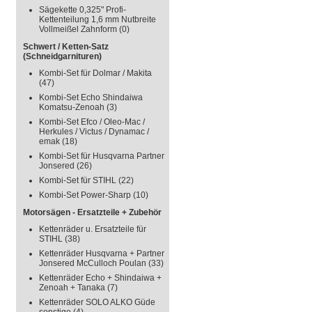
Sägekette 0,325" Profi-
Kettenteilung 1,6 mm Nutbreite
Vollmeißel Zahnform
(0)
Schwert / Ketten-Satz
(Schneidgarnituren)
Kombi-Set für Dolmar / Makita
(47)
Kombi-Set Echo Shindaiwa
Komatsu-Zenoah
(3)
Kombi-Set Efco / Oleo-Mac /
Herkules / Victus / Dynamac /
emak
(18)
Kombi-Set für Husqvarna Partner
Jonsered
(26)
Kombi-Set für STIHL
(22)
Kombi-Set Power-Sharp
(10)
Motorsägen - Ersatzteile + Zubehör
Kettenräder u. Ersatzteile für
STIHL
(38)
Kettenräder Husqvarna + Partner
Jonsered McCulloch Poulan
(33)
Kettenräder Echo + Shindaiwa +
Zenoah + Tanaka
(7)
Kettenräder SOLO ALKO Güde