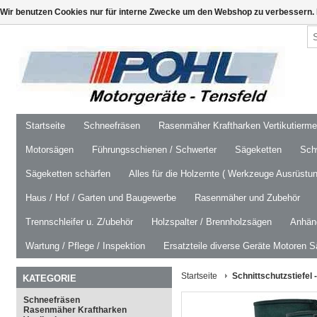
Wir benutzen Cookies nur für interne Zwecke um den Webshop zu verbessern. 
Startseite
Schneefräsen
Rasenmäher Kraftharken Vertikutierm
Motorsägen
Führungsschienen / Schwerter
Sägeketten
Schw
Sägeketten schärfen
Alles für die Holzernte ( Werkzeuge Ausrüstun
Haus / Hof / Garten und Baugewerbe
Rasenmäher und Zubehör
Trennschleifer u. Z/ubehör
Holzspalter / Brennholzsägen
Anhäng
Wartung / Pflege / Inspektion
Ersatzteile diverse Geräte Motoren S
Startseite
Schnittschutzstiefel
KATEGORIE
Schneefräsen
Rasenmäher Kraftharken