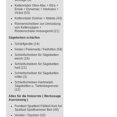
sonstige
(4)
Kettenräder Oleo-Mac + Efco +
Emak + Dynamac + Herkules +
Victus
(53)
Kettenräder Dolmar + Makita
(43)
Riemenscheiben zur Umrüstung
von Kettensägen +
Rindenschäler Anbaugerät
(21)
Sägeketten schärfen
Schärfgeräte
(14)
Feilen / Feilensets / Feilhilfen
(59)
Schleifscheiben für Sägeketten
weich
(16)
Schleifscheiben für Sägeketten
hart
(21)
Schleifscheiben für Sägeketten
mittel
(3)
Schleifscheiben Hartmetall-
Sägeketten u. Tiefenbegrenzer
(12)
Alles für die Holzernte ( Werkzeuge
Ausrüstung )
Forstkeil Spaltkeil Fällkeil Keil Axt
Spaltaxt Spalthammer Beil
(49)
Holster / Taschen
(32)