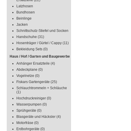
Ersatzteile
(22)
Latzhosen
Bundhosen
Beinlinge
Jacken
Schnittschutz-Stiefel und Socken
Handschuhe
(31)
Hosenträger / Gürtel / Cappy
(11)
Bekleidung Sets
(0)
Haus / Hof / Garten und Baugewerbe
Anhänger Ersatzteile
(4)
Abdeckplane
(0)
Vogelnetze
(0)
Fiskars Gartengeräte
(25)
Schlauchtrommeln + Schläuche
(1)
Hochdruckreiniger
(0)
Wasserpumpen
(0)
Sprühgeräte
(0)
Blasgeräte und Häcksler
(4)
Motorfräse
(0)
Erdbohrgeräte
(0)