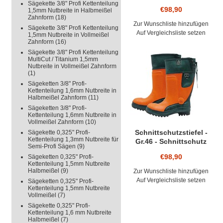
Klasse 3 Lumberjack
Sägekette 3/8" Profi Kettenteilung
€98,90
1,5mm Nutbreite in Halbmeißel
Gummistiefel
Zahnform
(18)
Naturkautschuk
Zur Wunschliste hinzufügen
Sägekette 3/8" Profi Kettenteilung
Auf Vergleichsliste setzen
1,5mm Nutbreite in Vollmeißel
Zahnform
(16)
Sägekette 3/8" Profi Kettenteilung
MultiCut / Titanium 1,5mm
Nutbreite in Vollmeißel Zahnform
(1)
Sägeketten 3/8" Profi-
Kettenteilung 1,6mm Nutbreite in
Halbmeißel Zahnform
(11)
Sägeketten 3/8" Profi-
Kettenteilung 1,6mm Nutbreite in
Vollmeißel Zahnform
(10)
Schnittschutzstiefel -
Sägekette 0,325" Profi-
Kettenteilung 1,3mm Nutbreite für
Gr.46 - Schnittschutz
Semi-Profi Sägen
(9)
Klasse 3 Lumberjack
€98,90
Sägeketten 0,325" Profi-
Gummistiefel
Kettenteilung 1,5mm Nutbreite
Naturkautschuk
Halbmeißel
(9)
Zur Wunschliste hinzufügen
Auf Vergleichsliste setzen
Sägeketten 0,325" Profi-
Kettenteilung 1,5mm Nutbreite
Vollmeißel
(7)
Sägekette 0,325" Profi-
Kettenteilung 1,6 mm Nutbreite
Halbmeißel
(7)