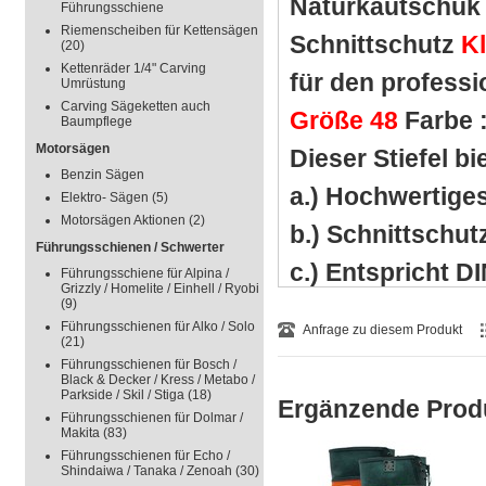
Naturkautschuk
Führungsschiene
Riemenscheiben für Kettensägen
Schnittschutz
K
(20)
Kettenräder 1/4" Carving
für den profess
Umrüstung
Carving Sägeketten auch
Größe 48
Farbe :
Baumpflege
Motorsägen
Dieser Stiefel bi
Benzin Sägen
a.) Hochwertiges
Elektro- Sägen
(5)
Motorsägen Aktionen
(2)
b.) Schnittschut
Führungsschienen / Schwerter
c.) Entspricht DIN E
Führungsschiene für Alpina /
Grizzly / Homelite / Einhell / Ryobi
(9)
d.) Ein Stiefel wi
Führungsschienen für Alko / Solo
Anfrage zu diesem Produkt
(21)
e.) Knöchelschutz ......
Führungsschienen für Bosch /
Black & Decker / Kress / Metabo /
f.) Schnürung im Wad
Parkside / Skil / Stiga
(18)
Ergänzende Prod
Führungsschienen für Dolmar /
Stiefelgröße wu
Makita
(83)
Führungsschienen für Echo /
für das Tragen v
Shindaiwa / Tanaka / Zenoah
(30)