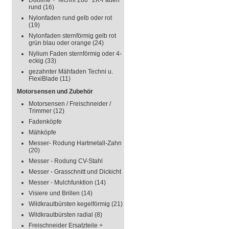
Duoline + Techni 280° 2K-Faden
rund
(16)
Nylonfaden rund gelb oder rot
(19)
Nylonfaden sternförmig gelb rot
grün blau oder orange
(24)
Nylium Faden sternförmig oder 4-
eckig
(33)
gezahnter Mähfaden Techni u.
FlexiBlade
(11)
Motorsensen und Zubehör
Motorsensen / Freischneider /
Trimmer
(12)
Fadenköpfe
Mähköpfe
Messer- Rodung Hartmetall-Zahn
(20)
Messer - Rodung CV-Stahl
Messer - Grasschnitt und Dickicht
Messer - Mulchfunktion
(14)
Visiere und Brillen
(14)
Wildkrautbürsten kegelförmig
(21)
Wildkrautbürsten radial
(8)
Freischneider Ersatzteile +