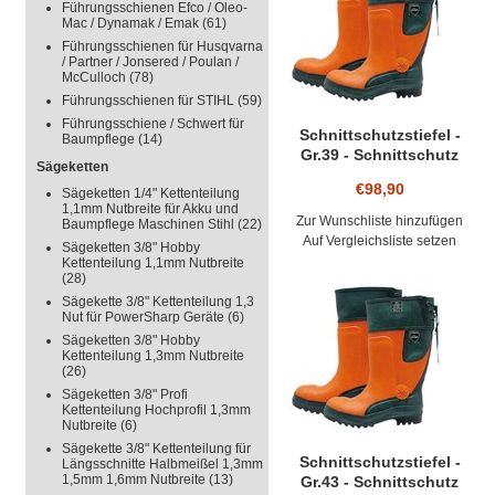
Führungsschienen Efco / Oleo-
Dieser hochwerti
Mac / Dynamak / Emak
(61)
Führungsschienen für Husqvarna
mit einer Schlag
/ Partner / Jonsered / Poulan /
McCulloch
(78)
Führungsschienen für STIHL
(59)
Führungsschiene / Schwert für
Schnittschutzstiefel -
Baumpflege
(14)
Gr.39 - Schnittschutz
Sägeketten
Klasse 3 Lumberjack
€98,90
Sägeketten 1/4" Kettenteilung
Gummistiefel
1,1mm Nutbreite für Akku und
Naturkautschuk
Zur Wunschliste hinzufügen
Baumpflege Maschinen Stihl
(22)
Auf Vergleichsliste setzen
Sägeketten 3/8" Hobby
Kettenteilung 1,1mm Nutbreite
(28)
Sägekette 3/8" Kettenteilung 1,3
Nut für PowerSharp Geräte
(6)
Sägeketten 3/8" Hobby
Kettenteilung 1,3mm Nutbreite
(26)
Sägeketten 3/8" Profi
Kettenteilung Hochprofil 1,3mm
Nutbreite
(6)
Sägekette 3/8" Kettenteilung für
Schnittschutzstiefel -
Längsschnitte Halbmeißel 1,3mm
1,5mm 1,6mm Nutbreite
(13)
Gr.43 - Schnittschutz