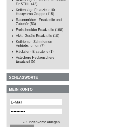
Kettensäge Ersatzteile Kettenrad
für STIHL
(42)
Kettensäge Ersatzteile für
Husqvarna Gruppe
(115)
Rasenmäher - Ersatzteile und
Zubehör
(53)
Freischneider Ersatzteile
(198)
Akku-Geräte Ersatzteile
(10)
Keilriemen Zahnriemen
Antriebsriemen
(7)
Häcksler - Ersatzteile
(1)
Astschere Heckenschere
Ersatzteil
(5)
SCHLAGWORTE
MEIN KONTO
» Kundenkonto anlegen