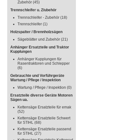
Zubehör
(45)
Trennschleifer u. Z/ubehör
Trennschleifer - Zubehör
(18)
Trennschleifer
(1)
Holzspalter / Brennholzsägen
Sägeblätter und Zubehör
(21)
Anhänger Ersatzteile und Traktor
Kupplungen
Anhänger Kupplungen für
Rasentraktoren und Schlepper
(6)
Gebrauchte und Vorführgeräte
Wartung / Pflege / Inspektion
Wartung / Pflege / Inspektion
(0)
Ersatzteile diverse Geräte Motoren
Sägen ua.
Kettensäge Ersatzteile für emak
(52)
Kettensäge Ersatzteile Schwert
für STIHL
(68)
Kettensäge Ersatzteile passend
für STIHL
(27)