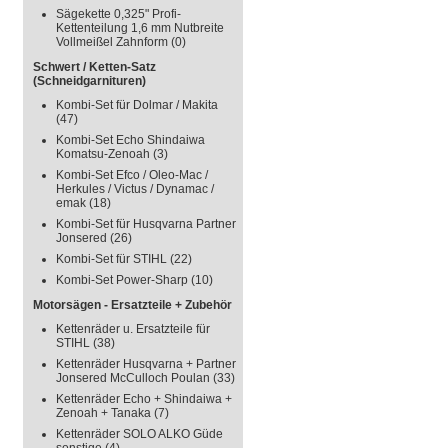
Sägekette 0,325" Profi-
Kettenteilung 1,6 mm Nutbreite
Vollmeißel Zahnform
(0)
Schwert / Ketten-Satz
(Schneidgarnituren)
Kombi-Set für Dolmar / Makita
(47)
Kombi-Set Echo Shindaiwa
Komatsu-Zenoah
(3)
Kombi-Set Efco / Oleo-Mac /
Herkules / Victus / Dynamac /
emak
(18)
Kombi-Set für Husqvarna Partner
Jonsered
(26)
Kombi-Set für STIHL
(22)
Kombi-Set Power-Sharp
(10)
Motorsägen - Ersatzteile + Zubehör
Kettenräder u. Ersatzteile für
STIHL
(38)
Kettenräder Husqvarna + Partner
Jonsered McCulloch Poulan
(33)
Kettenräder Echo + Shindaiwa +
Zenoah + Tanaka
(7)
Kettenräder SOLO ALKO Güde