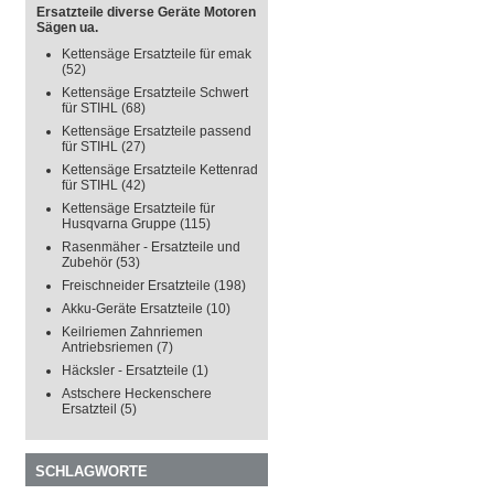
Ersatzteile diverse Geräte Motoren
Sägen ua.
Kettensäge Ersatzteile für emak
(52)
Kettensäge Ersatzteile Schwert
für STIHL
(68)
Kettensäge Ersatzteile passend
für STIHL
(27)
Kettensäge Ersatzteile Kettenrad
für STIHL
(42)
Kettensäge Ersatzteile für
Husqvarna Gruppe
(115)
Rasenmäher - Ersatzteile und
Zubehör
(53)
Freischneider Ersatzteile
(198)
Akku-Geräte Ersatzteile
(10)
Keilriemen Zahnriemen
Antriebsriemen
(7)
Häcksler - Ersatzteile
(1)
Astschere Heckenschere
Ersatzteil
(5)
SCHLAGWORTE