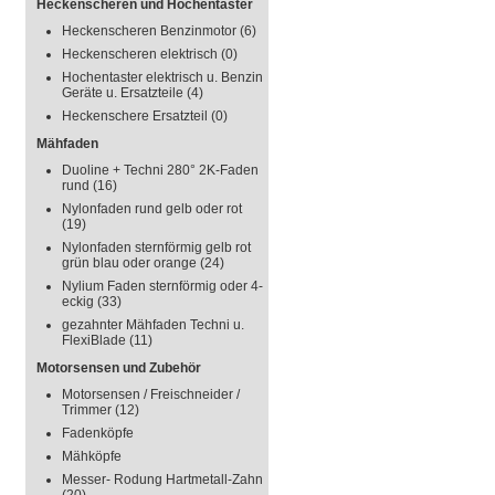
Heckenscheren und Hochentaster
Heckenscheren Benzinmotor
(6)
Heckenscheren elektrisch
(0)
Hochentaster elektrisch u. Benzin
Geräte u. Ersatzteile
(4)
Heckenschere Ersatzteil
(0)
Mähfaden
Duoline + Techni 280° 2K-Faden
rund
(16)
Nylonfaden rund gelb oder rot
(19)
Nylonfaden sternförmig gelb rot
grün blau oder orange
(24)
Nylium Faden sternförmig oder 4-
eckig
(33)
gezahnter Mähfaden Techni u.
FlexiBlade
(11)
Motorsensen und Zubehör
Motorsensen / Freischneider /
Trimmer
(12)
Fadenköpfe
Mähköpfe
Messer- Rodung Hartmetall-Zahn