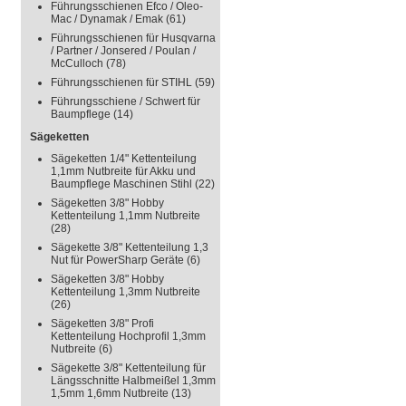
Führungsschienen Efco / Oleo-
Mac / Dynamak / Emak
(61)
Führungsschienen für Husqvarna
/ Partner / Jonsered / Poulan /
McCulloch
(78)
Führungsschienen für STIHL
(59)
Führungsschiene / Schwert für
Baumpflege
(14)
Sägeketten
Sägeketten 1/4" Kettenteilung
1,1mm Nutbreite für Akku und
Baumpflege Maschinen Stihl
(22)
Sägeketten 3/8" Hobby
Kettenteilung 1,1mm Nutbreite
(28)
Sägekette 3/8" Kettenteilung 1,3
Nut für PowerSharp Geräte
(6)
Sägeketten 3/8" Hobby
Kettenteilung 1,3mm Nutbreite
(26)
Sägeketten 3/8" Profi
Kettenteilung Hochprofil 1,3mm
Nutbreite
(6)
Sägekette 3/8" Kettenteilung für
Längsschnitte Halbmeißel 1,3mm
1,5mm 1,6mm Nutbreite
(13)