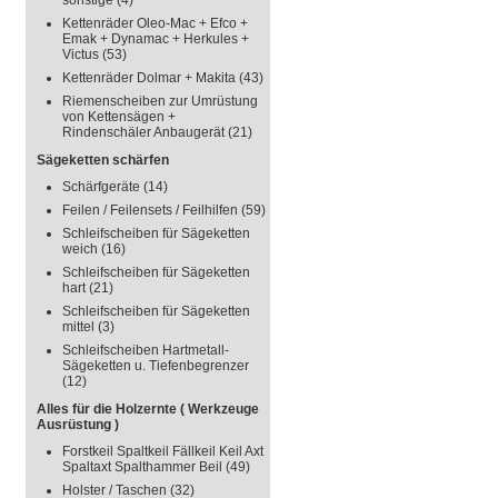
sonstige
(4)
Kettenräder Oleo-Mac + Efco +
Emak + Dynamac + Herkules +
Victus
(53)
Kettenräder Dolmar + Makita
(43)
Riemenscheiben zur Umrüstung
von Kettensägen +
Rindenschäler Anbaugerät
(21)
Sägeketten schärfen
Schärfgeräte
(14)
Feilen / Feilensets / Feilhilfen
(59)
Schleifscheiben für Sägeketten
weich
(16)
Schleifscheiben für Sägeketten
hart
(21)
Schleifscheiben für Sägeketten
mittel
(3)
Schleifscheiben Hartmetall-
Sägeketten u. Tiefenbegrenzer
(12)
Alles für die Holzernte ( Werkzeuge
Ausrüstung )
Forstkeil Spaltkeil Fällkeil Keil Axt
Spaltaxt Spalthammer Beil
(49)
Holster / Taschen
(32)