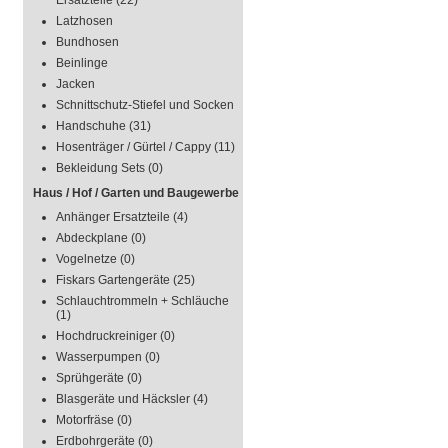
Ersatzteile
(22)
Latzhosen
Bundhosen
Beinlinge
Jacken
Schnittschutz-Stiefel und Socken
Handschuhe
(31)
Hosenträger / Gürtel / Cappy
(11)
Bekleidung Sets
(0)
Haus / Hof / Garten und Baugewerbe
Anhänger Ersatzteile
(4)
Abdeckplane
(0)
Vogelnetze
(0)
Fiskars Gartengeräte
(25)
Schlauchtrommeln + Schläuche
(1)
Hochdruckreiniger
(0)
Wasserpumpen
(0)
Sprühgeräte
(0)
Blasgeräte und Häcksler
(4)
Motorfräse
(0)
Erdbohrgeräte
(0)