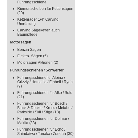
Führungsschiene
Riemenscheiben für Kettensägen
(20)
Kettenräder 1/4" Carving
Umrüstung
Carving Sägeketten auch
Baumpflege
Motorsägen
Benzin Sägen
Elektro- Sägen
(5)
Motorsägen Aktionen
(2)
Führungsschienen / Schwerter
Führungsschiene für Alpina /
Grizzly / Homelite / Einhell / Ryobi
(9)
Führungsschienen für Alko / Solo
(21)
Führungsschienen für Bosch /
Black & Decker / Kress / Metabo /
Parkside / Skil / Stiga
(18)
Führungsschienen für Dolmar /
Makita
(83)
Führungsschienen für Echo /
Shindaiwa / Tanaka / Zenoah
(30)