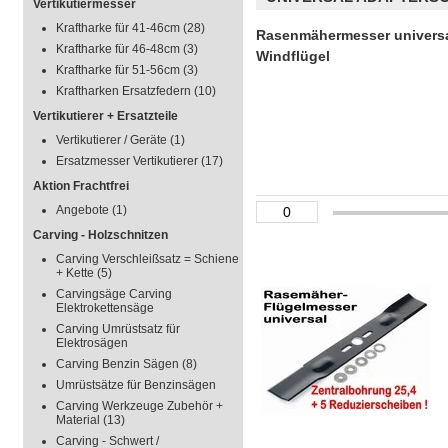
Vertikutiermesser
Kraftharke für 41-46cm
(28)
Rasenmähermesser universa
Kraftharke für 46-48cm
(3)
Windflügel
Kraftharke für 51-56cm
(3)
Kraftharken Ersatzfedern
(10)
Vertikutierer + Ersatzteile
Vertikutierer / Geräte
(1)
Ersatzmesser Vertikutierer
(17)
Aktion Frachtfrei
Angebote
(1)
Carving - Holzschnitzen
Carving Verschleißsatz = Schiene
+ Kette
(5)
Carvingsäge Carving
Elektrokettensäge
Carving Umrüstsatz für
Elektrosägen
Carving Benzin Sägen
(8)
Umrüstsätze für Benzinsägen
Carving Werkzeuge Zubehör +
Material
(13)
Carving - Schwert /