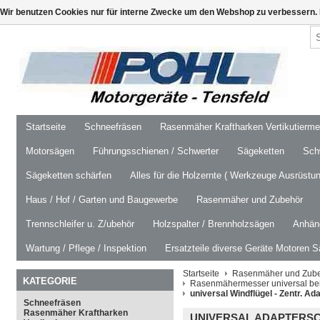
Wir benutzen Cookies nur für interne Zwecke um den Webshop zu verbessern. 
Startseite
Schneefräsen
Rasenmäher Kraftharken Vertikutierm
Motorsägen
Führungsschienen / Schwerter
Sägeketten
Schw
Sägeketten schärfen
Alles für die Holzernte ( Werkzeuge Ausrüstun
Haus / Hof / Garten und Baugewerbe
Rasenmäher und Zubehör
Trennschleifer u. Z/ubehör
Holzspalter / Brennholzsägen
Anhäng
Wartung / Pflege / Inspektion
Ersatzteile diverse Geräte Motoren S
Startseite
Rasenmäher und Zub
KATEGORIE
Rasenmähermesser universal bei M
universal Windflügel - Zentr. A
Schneefräsen
Rasenmäher Kraftharken
UNIVERSAL ADAPTERSC