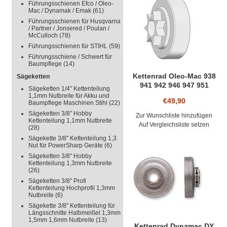
BITTE PRÜFEN
Führungsschienen Efco / Oleo-
Mac / Dynamak / Emak
(61)
DAS KETTEN
Führungsschienen für Husqvarna
/ Partner / Jonsered / Poulan /
LOCHDURCH
McCulloch
(78)
Führungsschienen für STIHL
(59)
AUSFÜHRUNG
Führungsschiene / Schwert für
Baumpflege
(14)
(NACHBAU) S
Kettenrad Oleo-Mac 938
Sägeketten
941 942 946 947 951
Sägeketten 1/4" Kettenteilung
Kettensäge 0.325"
1,1mm Nutbreite für Akku und
€49,90
Baumpflege Maschinen Stihl
(22)
Kettenteilung
Spurkettenrad für
Sägeketten 3/8" Hobby
Zur Wunschliste hinzufügen
Kettenteilung 1,1mm Nutbreite
Sägekette
Auf Vergleichsliste setzen
(28)
Sägekette 3/8" Kettenteilung 1,3
Nut für PowerSharp Geräte
(6)
Sägeketten 3/8" Hobby
Kettenteilung 1,3mm Nutbreite
(26)
Sägeketten 3/8" Profi
Kettenteilung Hochprofil 1,3mm
Nutbreite
(6)
Sägekette 3/8" Kettenteilung für
Längsschnitte Halbmeißel 1,3mm
1,5mm 1,6mm Nutbreite
(13)
Kettenrad Dynamac DY