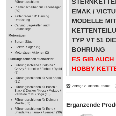
STERNKETTEN
Führungsschiene
Riemenscheiben für Kettensägen
EMAK / VICT
(20)
Kettenräder 1/4" Carving
MODELLE MIT
Umrüstung
Carving Sägeketten auch
KETTENTEIL
Baumpflege
Motorsägen
TYP VT 51 D
Benzin Sägen
Elektro- Sägen
(5)
BOHRUNG
Motorsägen Aktionen
(2)
ES GIB AUCH
Führungsschienen / Schwerter
Führungsschiene für Alpina /
HOBBY KETT
Grizzly / Homelite / Einhell / Ryobi
(9)
WENN SIE DI
Führungsschienen für Alko / Solo
(21)
UNSERE WEI
Anfrage zu diesem Produkt
Führungsschienen für Bosch /
Black & Decker / Kress / Metabo /
Parkside / Skil / Stiga
(18)
PASSEND FÜR
Führungsschienen für Dolmar /
Makita
(83)
Ergänzende Prod
NUR SÄGEN T
Führungsschienen für Echo /
Shindaiwa / Tanaka / Zenoah
(30)