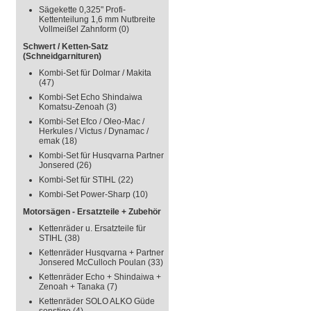
Sägekette 0,325" Profi-
Kettenteilung 1,6 mm Nutbreite
Vollmeißel Zahnform
(0)
Schwert / Ketten-Satz
(Schneidgarnituren)
Kombi-Set für Dolmar / Makita
(47)
Kombi-Set Echo Shindaiwa
Komatsu-Zenoah
(3)
Kombi-Set Efco / Oleo-Mac /
Herkules / Victus / Dynamac /
emak
(18)
Kombi-Set für Husqvarna Partner
Jonsered
(26)
Kombi-Set für STIHL
(22)
Kombi-Set Power-Sharp
(10)
Motorsägen - Ersatzteile + Zubehör
Kettenräder u. Ersatzteile für
STIHL
(38)
Kettenräder Husqvarna + Partner
Jonsered McCulloch Poulan
(33)
Kettenräder Echo + Shindaiwa +
Zenoah + Tanaka
(7)
Kettenräder SOLO ALKO Güde