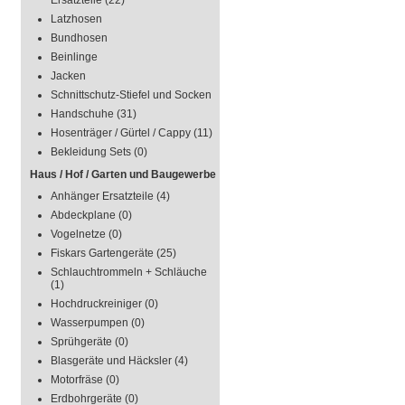
Ersatzteile
(22)
Latzhosen
Bundhosen
Beinlinge
Jacken
Schnittschutz-Stiefel und Socken
Handschuhe
(31)
Hosenträger / Gürtel / Cappy
(11)
Bekleidung Sets
(0)
Haus / Hof / Garten und Baugewerbe
Anhänger Ersatzteile
(4)
Abdeckplane
(0)
Vogelnetze
(0)
Fiskars Gartengeräte
(25)
Schlauchtrommeln + Schläuche
(1)
Hochdruckreiniger
(0)
Wasserpumpen
(0)
Sprühgeräte
(0)
Blasgeräte und Häcksler
(4)
Motorfräse
(0)
Erdbohrgeräte
(0)