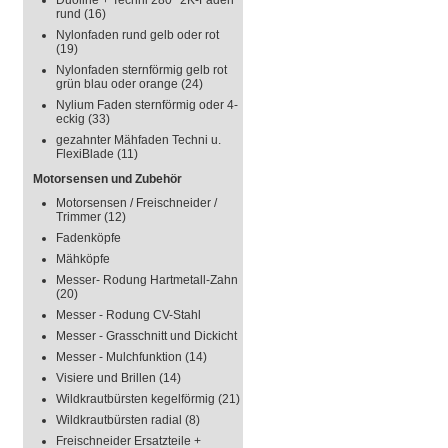
Duoline + Techni 280° 2K-Faden
rund
(16)
Nylonfaden rund gelb oder rot
(19)
Nylonfaden sternförmig gelb rot
grün blau oder orange
(24)
Nylium Faden sternförmig oder 4-
eckig
(33)
gezahnter Mähfaden Techni u.
FlexiBlade
(11)
Motorsensen und Zubehör
Motorsensen / Freischneider /
Trimmer
(12)
Fadenköpfe
Mähköpfe
Messer- Rodung Hartmetall-Zahn
(20)
Messer - Rodung CV-Stahl
Messer - Grasschnitt und Dickicht
Messer - Mulchfunktion
(14)
Visiere und Brillen
(14)
Wildkrautbürsten kegelförmig
(21)
Wildkrautbürsten radial
(8)
Freischneider Ersatzteile +