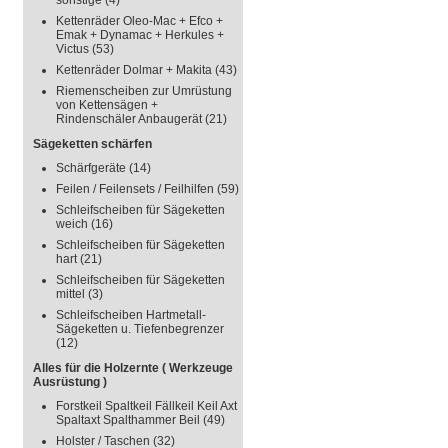
sonstige
(4)
Kettenräder Oleo-Mac + Efco +
Emak + Dynamac + Herkules +
Victus
(53)
Kettenräder Dolmar + Makita
(43)
Riemenscheiben zur Umrüstung
von Kettensägen +
Rindenschäler Anbaugerät
(21)
Sägeketten schärfen
Schärfgeräte
(14)
Feilen / Feilensets / Feilhilfen
(59)
Schleifscheiben für Sägeketten
weich
(16)
Schleifscheiben für Sägeketten
hart
(21)
Schleifscheiben für Sägeketten
mittel
(3)
Schleifscheiben Hartmetall-
Sägeketten u. Tiefenbegrenzer
(12)
Alles für die Holzernte ( Werkzeuge
Ausrüstung )
Forstkeil Spaltkeil Fällkeil Keil Axt
Spaltaxt Spalthammer Beil
(49)
Holster / Taschen
(32)