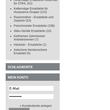
Kettensäge Ersatzteile Kettenrad
für STIHL
(42)
Kettensäge Ersatzteile für
Husqvarna Gruppe
(115)
Rasenmäher - Ersatzteile und
Zubehör
(53)
Freischneider Ersatzteile
(198)
Akku-Geräte Ersatzteile
(10)
Keilriemen Zahnriemen
Antriebsriemen
(7)
Häcksler - Ersatzteile
(1)
Astschere Heckenschere
Ersatzteil
(5)
SCHLAGWORTE
MEIN KONTO
» Kundenkonto anlegen