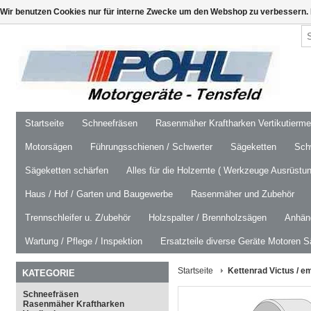
Wir benutzen Cookies nur für interne Zwecke um den Webshop zu verbessern. 
Startseite
Schneefräsen
Rasenmäher Kraftharken Vertikutierm
Motorsägen
Führungsschienen / Schwerter
Sägeketten
Schw
Sägeketten schärfen
Alles für die Holzernte ( Werkzeuge Ausrüstun
Haus / Hof / Garten und Baugewerbe
Rasenmäher und Zubehör
Trennschleifer u. Z/ubehör
Holzspalter / Brennholzsägen
Anhäng
Wartung / Pflege / Inspektion
Ersatzteile diverse Geräte Motoren S
Startseite
Kettenrad Victus / e
KATEGORIE
Schneefräsen
Rasenmäher Kraftharken