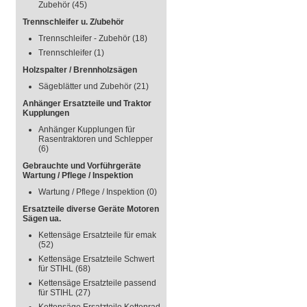
Zubehör
(45)
Trennschleifer u. Z/ubehör
Trennschleifer - Zubehör
(18)
Trennschleifer
(1)
Holzspalter / Brennholzsägen
Sägeblätter und Zubehör
(21)
Anhänger Ersatzteile und Traktor
Kupplungen
Anhänger Kupplungen für
Rasentraktoren und Schlepper
(6)
Gebrauchte und Vorführgeräte
Wartung / Pflege / Inspektion
Wartung / Pflege / Inspektion
(0)
Ersatzteile diverse Geräte Motoren
Sägen ua.
Kettensäge Ersatzteile für emak
(52)
Kettensäge Ersatzteile Schwert
für STIHL
(68)
Kettensäge Ersatzteile passend
für STIHL
(27)