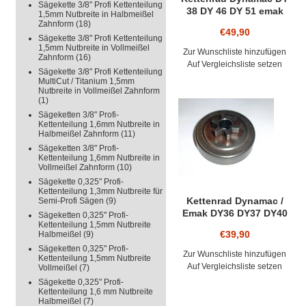
Sägekette 3/8" Profi Kettenteilung
38 DY 46 DY 51 emak
1,5mm Nutbreite in Halbmeißel
Kettensäge 0.325"
Zahnform
(18)
€49,90
Kettenteilung Ring-
Sägekette 3/8" Profi Kettenteilung
Kettenrad für Sägekette
1,5mm Nutbreite in Vollmeißel
Zur Wunschliste hinzufügen
Zahnform
(16)
Auf Vergleichsliste setzen
Sägekette 3/8" Profi Kettenteilung
MultiCut / Titanium 1,5mm
Nutbreite in Vollmeißel Zahnform
(1)
Sägeketten 3/8" Profi-
Kettenteilung 1,6mm Nutbreite in
Halbmeißel Zahnform
(11)
Sägeketten 3/8" Profi-
Kettenteilung 1,6mm Nutbreite in
Vollmeißel Zahnform
(10)
Sägekette 0,325" Profi-
Kettenteilung 1,3mm Nutbreite für
Kettenrad Dynamac /
Semi-Profi Sägen
(9)
Emak DY36 DY37 DY40
Sägeketten 0,325" Profi-
Kettenteilung 1,5mm Nutbreite
Kettenteilung 3/8"
€39,90
Halbmeißel
(9)
Spurkettenrad für
Sägeketten 0,325" Profi-
Motorsäge Kettensäge
Zur Wunschliste hinzufügen
Kettenteilung 1,5mm Nutbreite
Original
Auf Vergleichsliste setzen
Vollmeißel
(7)
Sägekette 0,325" Profi-
Kettenteilung 1,6 mm Nutbreite
Halbmeißel
(7)