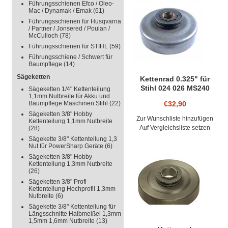
Führungsschienen Efco / Oleo-
Mac / Dynamak / Emak
(61)
Führungsschienen für Husqvarna
/ Partner / Jonsered / Poulan /
McCulloch
(78)
Führungsschienen für STIHL
(59)
Führungsschiene / Schwert für
Baumpflege
(14)
Sägeketten
Kettenrad 0.325" für
Stihl 024 026 MS240
Sägeketten 1/4" Kettenteilung
1,1mm Nutbreite für Akku und
MS260 Ringkettenrad
Baumpflege Maschinen Stihl
(22)
€32,90
Kettensäge bis
Sägeketten 3/8" Hobby
Maschinen-Nr.
Zur Wunschliste hinzufügen
Kettenteilung 1,1mm Nutbreite
X25809074
Auf Vergleichsliste setzen
(28)
Sägekette 3/8" Kettenteilung 1,3
Nut für PowerSharp Geräte
(6)
Sägeketten 3/8" Hobby
Kettenteilung 1,3mm Nutbreite
(26)
Sägeketten 3/8" Profi
Kettenteilung Hochprofil 1,3mm
Nutbreite
(6)
Sägekette 3/8" Kettenteilung für
Längsschnitte Halbmeißel 1,3mm
1,5mm 1,6mm Nutbreite
(13)