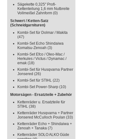
Sägekette 0,325" Profi-
Kettenteilung 1,6 mm Nutbreite
Vollmeißel Zahnform
(0)
Schwert / Ketten-Satz
(Schneidgarnituren)
Kombi-Set für Dolmar / Makita
(47)
Kombi-Set Echo Shindaiwa
Komatsu-Zenoah
(3)
Kombi-Set Efco / Oleo-Mac /
Herkules / Victus / Dynamac /
emak
(18)
Kombi-Set für Husqvarna Partner
Jonsered
(26)
Kombi-Set für STIHL
(22)
Kombi-Set Power-Sharp
(10)
Motorsägen - Ersatzteile + Zubehör
Kettenräder u. Ersatzteile für
STIHL
(38)
Kettenräder Husqvarna + Partner
Jonsered McCulloch Poulan
(33)
Kettenräder Echo + Shindaiwa +
Zenoah + Tanaka
(7)
Kettenräder SOLO ALKO Güde