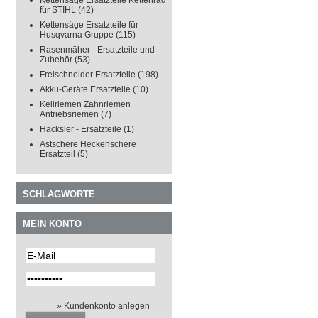
Kettensäge Ersatzteile Kettenrad
für STIHL
(42)
Kettensäge Ersatzteile für
Husqvarna Gruppe
(115)
Rasenmäher - Ersatzteile und
Zubehör
(53)
Freischneider Ersatzteile
(198)
Akku-Geräte Ersatzteile
(10)
Keilriemen Zahnriemen
Antriebsriemen
(7)
Häcksler - Ersatzteile
(1)
Astschere Heckenschere
Ersatzteil
(5)
SCHLAGWORTE
MEIN KONTO
» Kundenkonto anlegen