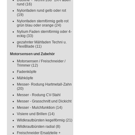
Duoline + Techni 280° 2K-Faden
rund
(16)
Nylonfaden rund gelb oder rot
(19)
Nylonfaden sternförmig gelb rot
grün blau oder orange
(24)
Nylium Faden sternförmig oder 4-
eckig
(33)
gezahnter Mähfaden Techni u.
FlexiBlade
(11)
Motorsensen und Zubehör
Motorsensen / Freischneider /
Trimmer
(12)
Fadenköpfe
Mähköpfe
Messer- Rodung Hartmetall-Zahn
(20)
Messer - Rodung CV-Stahl
Messer - Grasschnitt und Dickicht
Messer - Mulchfunktion
(14)
Visiere und Brillen
(14)
Wildkrautbürsten kegelförmig
(21)
Wildkrautbürsten radial
(8)
Freischneider Ersatzteile +