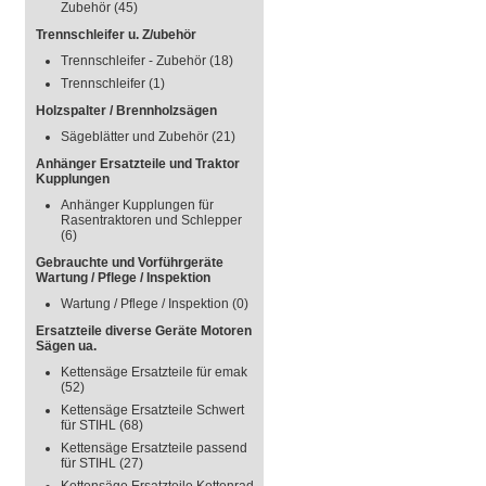
Zubehör
(45)
Trennschleifer u. Z/ubehör
Trennschleifer - Zubehör
(18)
Trennschleifer
(1)
Holzspalter / Brennholzsägen
Sägeblätter und Zubehör
(21)
Anhänger Ersatzteile und Traktor
Kupplungen
Anhänger Kupplungen für
Rasentraktoren und Schlepper
(6)
Gebrauchte und Vorführgeräte
Wartung / Pflege / Inspektion
Wartung / Pflege / Inspektion
(0)
Ersatzteile diverse Geräte Motoren
Sägen ua.
Kettensäge Ersatzteile für emak
(52)
Kettensäge Ersatzteile Schwert
für STIHL
(68)
Kettensäge Ersatzteile passend
für STIHL
(27)