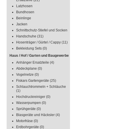
Ersatzteile
(22)
Latzhosen
Bundhosen
Beinlinge
Jacken
Schnittschutz-Stiefel und Socken
Handschuhe
(31)
Hosenträger / Gürtel / Cappy
(11)
Bekleidung Sets
(0)
Haus / Hof / Garten und Baugewerbe
Anhänger Ersatzteile
(4)
Abdeckplane
(0)
Vogelnetze
(0)
Fiskars Gartengeräte
(25)
Schlauchtrommeln + Schläuche
(1)
Hochdruckreiniger
(0)
Wasserpumpen
(0)
Sprühgeräte
(0)
Blasgeräte und Häcksler
(4)
Motorfräse
(0)
Erdbohrgeräte
(0)