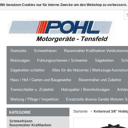
Wir benutzen Cookies nur für interne Zwecke um den Webshop zu verbessern. 
Startseite
Schneefräsen
Rasenmäher Kraftharken Vertikutierm
Motorsägen
Führungsschienen / Schwerter
Sägeketten
Schw
Sägeketten schärfen
Alles für die Holzernte ( Werkzeuge Ausrüstun
Haus / Hof / Garten und Baugewerbe
Rasenmäher und Zubehör
Trennschleifer u. Z/ubehör
Holzspalter / Brennholzsägen
Anhäng
Wartung / Pflege / Inspektion
Ersatzteile diverse Geräte Motoren S
Startseite
Kettenrad 3/8" Hobby
KATEGORIE
Schneefräsen
Rasenmäher Kraftharken