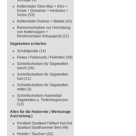
sonstige
(4)
Kettenräder Oleo-Mac + Efco +
Emak + Dynamac + Herkules +
Victus
(53)
Kettenräder Dolmar + Makita
(43)
Riemenscheiben zur Umrüstung
von Kettensägen +
Rindenschäler Anbaugerät
(21)
Sägeketten schärfen
Schärfgeräte
(14)
Feilen / Feilensets / Feilhilfen
(59)
Schleifscheiben für Sägeketten
weich
(16)
Schleifscheiben für Sägeketten
hart
(21)
Schleifscheiben für Sägeketten
mittel
(3)
Schleifscheiben Hartmetall-
Sägeketten u. Tiefenbegrenzer
(12)
Alles für die Holzernte ( Werkzeuge
Ausrüstung )
Forstkeil Spaltkeil Fällkeil Keil Axt
Spaltaxt Spalthammer Beil
(49)
Holster / Taschen
(32)