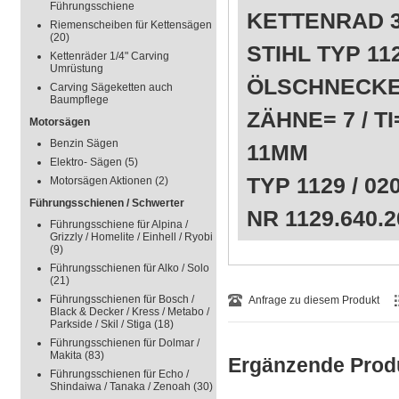
Führungsschiene
KETTENRAD 3
Riemenscheiben für Kettensägen
(20)
STIHL TYP 1
Kettenräder 1/4" Carving
Umrüstung
ÖLSCHNECK
Carving Sägeketten auch
Baumpflege
ZÄHNE= 7 / 
Motorsägen
Benzin Sägen
11MM
Elektro- Sägen
(5)
TYP 1129 / 0
Motorsägen Aktionen
(2)
Führungsschienen / Schwerter
NR 1129.640.2
Führungsschiene für Alpina /
Grizzly / Homelite / Einhell / Ryobi
(9)
Führungsschienen für Alko / Solo
(21)
Führungsschienen für Bosch /
Anfrage zu diesem Produkt
Black & Decker / Kress / Metabo /
Parkside / Skil / Stiga
(18)
Führungsschienen für Dolmar /
Makita
(83)
Ergänzende Prod
Führungsschienen für Echo /
Shindaiwa / Tanaka / Zenoah
(30)