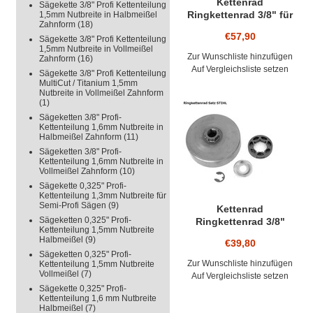
Kettenrad
Sägekette 3/8" Profi Kettenteilung
Ringkettenrad 3/8" für
1,5mm Nutbreite in Halbmeißel
Zahnform
(18)
Stihl 029 034 036 039
€57,90
Sägekette 3/8" Profi Kettenteilung
MS290 MS310 MS311
1,5mm Nutbreite in Vollmeißel
MS390 MS391 bis 82
Zur Wunschliste hinzufügen
Zahnform
(16)
Auf Vergleichsliste setzen
Sägekette 3/8" Profi Kettenteilung
MultiCut / Titanium 1,5mm
Nutbreite in Vollmeißel Zahnform
(1)
Sägeketten 3/8" Profi-
Kettenteilung 1,6mm Nutbreite in
Halbmeißel Zahnform
(11)
Sägeketten 3/8" Profi-
Kettenteilung 1,6mm Nutbreite in
Vollmeißel Zahnform
(10)
Sägekette 0,325" Profi-
Kettenteilung 1,3mm Nutbreite für
Semi-Profi Sägen
(9)
Kettenrad
Sägeketten 0,325" Profi-
Ringkettenrad 3/8"
Kettenteilung 1,5mm Nutbreite
Hobby / Picco 7 Zahn
Halbmeißel
(9)
€39,80
STIHL Typ 1123 Modell
Sägeketten 0,325" Profi-
017 018 021 023 025 MS
Zur Wunschliste hinzufügen
Kettenteilung 1,5mm Nutbreite
170 MS 180 MS 190T MS
Vollmeißel
(7)
Auf Vergleichsliste setzen
210 MS 230 MS 250 MS
Sägekette 0,325" Profi-
251
Kettenteilung 1,6 mm Nutbreite
Halbmeißel
(7)