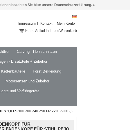
ationen beachten Sie bitte unsere Datenschutzerklärung. »
Impressum
Kontakt
Mein Konto
Keine Artikel in Ihrem Warenkorb
htfrei
Carving - Holzschnitzen
ägen - Ersatzteile + Zubehör
 Kettenbauteile
Forst Bekleidung
Motorsensen und Zubehör
uchte und Vorführgeräte
 10 x 1,0 FS 100 200 240 250 FR 220 350 >3,3
ADENKOPF FÜR
ER FADENKOPF FÜR STIHL PEJO