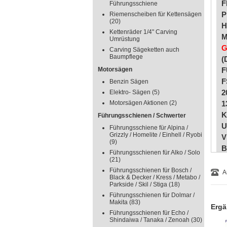
F
Führungsschiene
P
Riemenscheiben für Kettensägen
(20)
H
Kettenräder 1/4" Carving
M
Umrüstung
G
Carving Sägeketten auch
Baumpflege
(
Motorsägen
F
F
Benzin Sägen
2
Elektro- Sägen
(5)
Motorsägen Aktionen
(2)
1
K
Führungsschienen / Schwerter
U
Führungsschiene für Alpina /
Grizzly / Homelite / Einhell / Ryobi
V
(9)
B
Führungsschienen für Alko / Solo
B
(21)
L
Führungsschienen für Bosch /
A
Black & Decker / Kress / Metabo /
D
Parkside / Skil / Stiga
(18)
A
Führungsschienen für Dolmar /
Makita
(83)
S
Ergä
Führungsschienen für Echo /
B
Shindaiwa / Tanaka / Zenoah
(30)
G