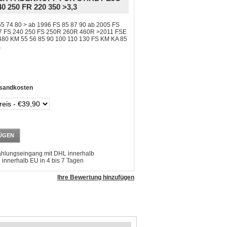
40 250 FR 220 350 >3,3
 55 74 80 > ab 1996 FS 85 87 90 ab 2005 FS
97 FS 240 250 FS 250R 260R 460R >2011 FSE
480 KM 55 56 85 90 100 110 130 FS KM KA 85
1
sandkosten
ÜGEN
ahlungseingang mit DHL innerhalb
 innerhalb EU in 4 bis 7 Tagen
Ihre Bewertung hinzufügen