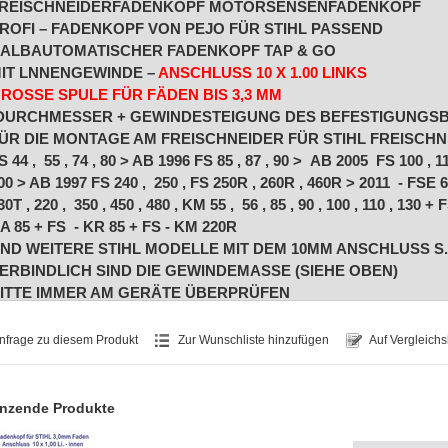
REISCHNEIDERFADENKOPF MOTORSENSENFADENKOPF
ROFI – FADENKOPF VON PEJO FÜR STIHL PASSEND
ALBAUTOMATISCHER FADENKOPF TAP & GO
IT LNNENGEWINDE –
ANSCHLUSS 10 X 1.00 LINKS
ROSSE SPULE FÜR FÄDEN BIS 3,3 MM
DURCHMESSER + GEWINDESTEIGUNG DES BEFESTIGUNGS
ÜR DIE MONTAGE AM FREISCHNEIDER FÜR STIHL FREISCHN
S 44 , 55 , 74 , 80 > AB 1996 FS 85 , 87 , 90 > AB 2005 FS 100 , 11
00 > AB 1997 FS 240 , 250 , FS 250R , 260R , 460R > 2011 - FSE 
30T , 220 , 350 , 450 , 480 , KM 55 , 56 , 85 , 90 , 100 , 110 , 130 +
A 85 + FS - KR 85 + FS - KM 220R
ND WEITERE STIHL MODELLE MIT DEM 10MM ANSCHLUSS S.
ERBINDLICH SIND DIE GEWINDEMASSE (SIEHE OBEN)
ITTE IMMER AM GERÄTE ÜBERPRÜFEN
ESTÜCKUNG MIT 2,0 . 2,4 . 2,7 . 3,0 . 3,3MM FADEN MÖGLICH
EICHTES LADEN DES FADEN - GROSSE SPULENKAPAZITÄT
nfrage zu diesem Produkt
Zur Wunschliste hinzufügen
Auf Vergleichs
URCHMESSER: 140 MM / HÖHE : 80 MM
UCH MIT ANSCHLUSS 12 X 1,5 INNE LIEFERBAR - SIEHE IM 
OFERN NICHT AUSDRÜCKLICH ANDERS ANGEGEBEN, HANDE
nzende Produkte
EI DEN ANGEBOTENEN ARTIKELN
RUNDSÄTZLICH UM
NACHBAUTEILE
UND NICHT UM ORIGIN