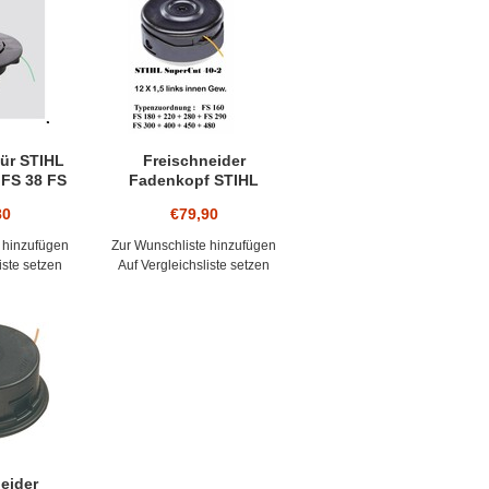
IENTIERUNG
T DEM ALTEN FADENKOPF UM DAS
TE ANSCHLUSSBOLZEN KANN
NN HIERZU ARRETIERT WERDEN –
ür STIHL
Freischneider
 FS 38 FS
Fadenkopf STIHL
 46 FS 50
SuperCut 40-2 Gewinde
80
€79,90
ischneider
Motorsense 12 x1,5
Faden 2,4
 hinzufügen
Zur Wunschliste hinzufügen
iste setzen
Auf Vergleichsliste setzen
eider