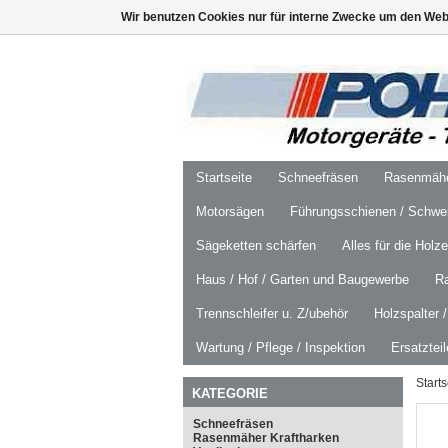
Wir benutzen Cookies nur für interne Zwecke um den Web
Startseite
Schneefräsen
Rasenmäher
Motorsägen
Führungsschienen / Schwer
Sägeketten schärfen
Alles für die Holz
Haus / Hof / Garten und Baugewerbe
R
Trennschleifer u. Z/ubehör
Holzspalter 
Wartung / Pflege / Inspektion
Ersatztei
Starts
KATEGORIE
Schneefräsen
Rasenmäher Kraftharken