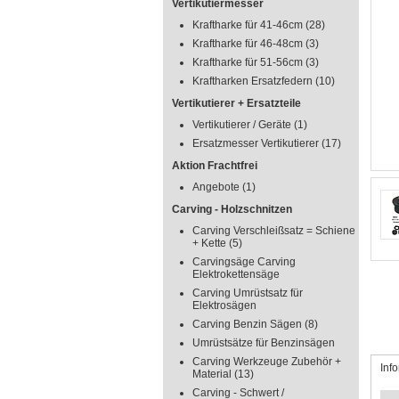
Vertikutiermesser
Kraftharke für 41-46cm
(28)
Kraftharke für 46-48cm
(3)
Kraftharke für 51-56cm
(3)
Kraftharken Ersatzfedern
(10)
Vertikutierer + Ersatzteile
Vertikutierer / Geräte
(1)
Ersatzmesser Vertikutierer
(17)
Aktion Frachtfrei
Angebote
(1)
Carving - Holzschnitzen
Carving Verschleißsatz = Schiene
+ Kette
(5)
Carvingsäge Carving
Elektrokettensäge
Carving Umrüstsatz für
Elektrosägen
Carving Benzin Sägen
(8)
Umrüstsätze für Benzinsägen
Carving Werkzeuge Zubehör +
Inf
Material
(13)
Carving - Schwert /