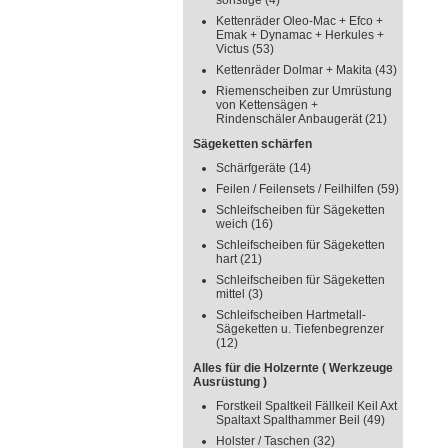
sonstige
(4)
Kettenräder Oleo-Mac + Efco +
Emak + Dynamac + Herkules +
Victus
(53)
Kettenräder Dolmar + Makita
(43)
Riemenscheiben zur Umrüstung
von Kettensägen +
Rindenschäler Anbaugerät
(21)
Sägeketten schärfen
Schärfgeräte
(14)
Feilen / Feilensets / Feilhilfen
(59)
Schleifscheiben für Sägeketten
weich
(16)
Schleifscheiben für Sägeketten
hart
(21)
Schleifscheiben für Sägeketten
mittel
(3)
Schleifscheiben Hartmetall-
Sägeketten u. Tiefenbegrenzer
(12)
Alles für die Holzernte ( Werkzeuge
Ausrüstung )
Forstkeil Spaltkeil Fällkeil Keil Axt
Spaltaxt Spalthammer Beil
(49)
Holster / Taschen
(32)