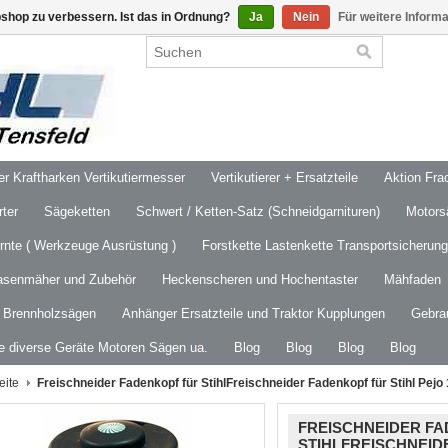
shop zu verbessern. Ist das in Ordnung?
Ja
Nein
Für weitere Inform
 Kraftharken Vertikutiermesser
Vertikutierer + Ersatzteile
Aktion Frac
ter
Sägeketten
Schwert / Ketten-Satz (Schneidgarnituren)
Motors
ernte ( Werkzeuge Ausrüstung )
Forstkette Lastenkette Transportsicherung
asenmäher und Zubehör
Heckenscheren und Hochentaster
Mähfaden
/ Brennholzsägen
Anhänger Ersatzteile und Traktor Kupplungen
Gebra
le diverse Geräte Motoren Sägen ua.
Blog
Blog
Blog
Blog
eite
Freischneider Fadenkopf für StihlFreischneider Fadenkopf für Stihl Pejo
FREISCHNEIDER F
STIHLFREISCHNEID