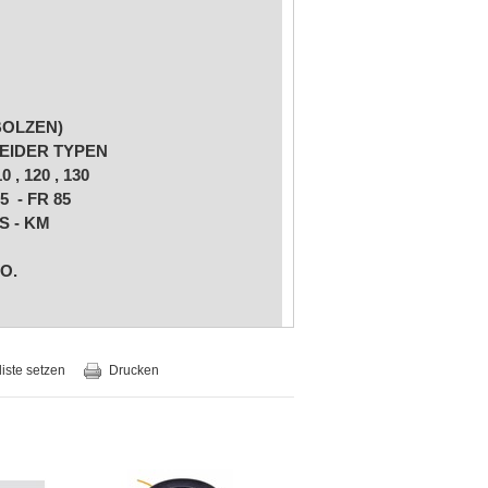
BOLZEN)
EIDER TYPEN
0 , 120 , 130
65 - FR 85
 FS - KM
O.
liste setzen
Drucken
SHOP
LT ES SICH
AL-TEILE