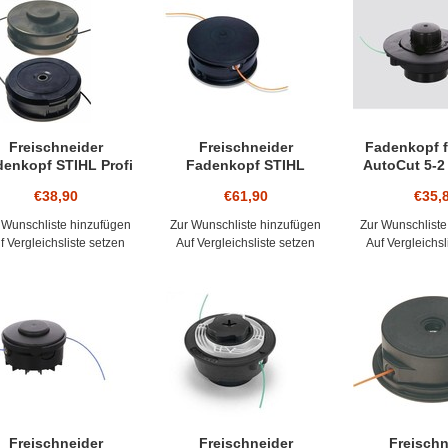
RIGINALNUMMERN DER HERSTELLER DIENEN NUR ZUR OR
NTFERNEN SIE IMMER DEN ALTEN METALL-ANSCHLUSS MI
ICHTIGE ANSCHLUSS GEWINDE FESTZUSTELLEN – DER AL
ICHT AUF DEM GETRIEBE VERBLEIBEN – DAS GETRIEBE KA
ASSEN SIE SICH GGF. VON UNS TEL. BERATEN
Freischneider
Freischneider
Fadenkopf f
denkopf STIHL Profi
Fadenkopf STIHL
AutoCut 5-2
 x1,0 li innen 3,0mm
SuperCut 20-2 10x1,0
40 FS 45 FS
€38,90
€61,90
€35,
oße Spulenkapazität
Anschluss 2,4 Faden
FSE 60 71 Fre
Automatik
 Wunschliste hinzufügen
Zur Wunschliste hinzufügen
Zur Wunschliste
f Vergleichsliste setzen
Auf Vergleichsliste setzen
Auf Vergleichsl
Freischneider
Freischneider
Freischn