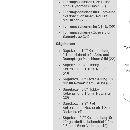
Führungsschienen Efco / Oleo-
O
Mac / Dynamak / Emak
(61)
E
Führungsschienen für Husqvarna
/ Partner / Jonsered / Poulan /
R
McCulloch
(78)
N
Führungsschienen für STIHL
(59)
L
Führungsschiene / Schwert für
Baumpflege
(14)
Sägeketten
Fa
Sägeketten 1/4" Kettenteilung
10
1,1mm Nutbreite für Akku und
gr
Baumpflege Maschinen Stihl
(22)
Sägeketten 3/8" Hobby
Zur
Kettenteilung 1,1mm Nutbreite
Au
(28)
Sägekette 3/8" Kettenteilung 1,3
Nut für PowerSharp Geräte
(6)
Sägeketten 3/8" Hobby
Kettenteilung 1,3mm Nutbreite
(26)
Sägeketten 3/8" Profi
Kettenteilung Hochprofil 1,3mm
Nutbreite
(6)
Sägekette 3/8" Kettenteilung für
Längsschnitte Halbmeißel 1,3mm
1,5mm 1,6mm Nutbreite
(13)