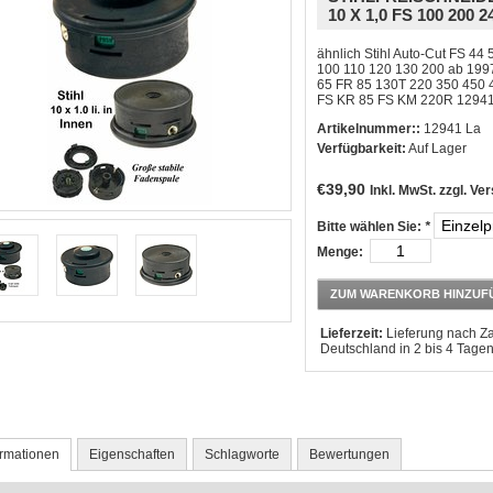
10 X 1,0 FS 100 200 2
ähnlich Stihl Auto-Cut FS 44
100 110 120 130 200 ab 19
65 FR 85 130T 220 350 450 
FS KR 85 FS KM 220R 1294
Artikelnummer::
12941 La
Verfügbarkeit:
Auf Lager
€39,90
Inkl. MwSt. zzgl.
Ver
Bitte wählen Sie:
*
Menge:
ZUM WARENKORB HINZUF
Lieferzeit:
Lieferung nach Z
Deutschland in 2 bis 4 Tagen
ormationen
Eigenschaften
Schlagworte
Bewertungen