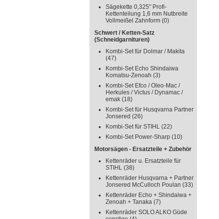
Sägekette 0,325" Profi-
Kettenteilung 1,6 mm Nutbreite
Vollmeißel Zahnform
(0)
Schwert / Ketten-Satz
(Schneidgarnituren)
Kombi-Set für Dolmar / Makita
(47)
Kombi-Set Echo Shindaiwa
Komatsu-Zenoah
(3)
Kombi-Set Efco / Oleo-Mac /
Herkules / Victus / Dynamac /
emak
(18)
Kombi-Set für Husqvarna Partner
Jonsered
(26)
Kombi-Set für STIHL
(22)
Kombi-Set Power-Sharp
(10)
Motorsägen - Ersatzteile + Zubehör
Kettenräder u. Ersatzteile für
STIHL
(38)
Kettenräder Husqvarna + Partner
Jonsered McCulloch Poulan
(33)
Kettenräder Echo + Shindaiwa +
Zenoah + Tanaka
(7)
Kettenräder SOLO ALKO Güde