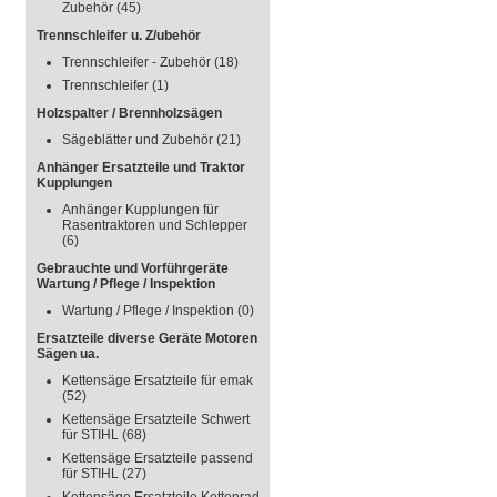
Zubehör
(45)
Trennschleifer u. Z/ubehör
Trennschleifer - Zubehör
(18)
Trennschleifer
(1)
Holzspalter / Brennholzsägen
Sägeblätter und Zubehör
(21)
Anhänger Ersatzteile und Traktor
Kupplungen
Anhänger Kupplungen für
Rasentraktoren und Schlepper
(6)
Gebrauchte und Vorführgeräte
Wartung / Pflege / Inspektion
Wartung / Pflege / Inspektion
(0)
Ersatzteile diverse Geräte Motoren
Sägen ua.
Kettensäge Ersatzteile für emak
(52)
Kettensäge Ersatzteile Schwert
für STIHL
(68)
Kettensäge Ersatzteile passend
für STIHL
(27)