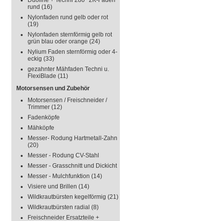
Duoline + Techni 280° 2K-Faden
rund
(16)
Nylonfaden rund gelb oder rot
(19)
Nylonfaden sternförmig gelb rot
grün blau oder orange
(24)
Nylium Faden sternförmig oder 4-
eckig
(33)
gezahnter Mähfaden Techni u.
FlexiBlade
(11)
Motorsensen und Zubehör
Motorsensen / Freischneider /
Trimmer
(12)
Fadenköpfe
Mähköpfe
Messer- Rodung Hartmetall-Zahn
(20)
Messer - Rodung CV-Stahl
Messer - Grasschnitt und Dickicht
Messer - Mulchfunktion
(14)
Visiere und Brillen
(14)
Wildkrautbürsten kegelförmig
(21)
Wildkrautbürsten radial
(8)
Freischneider Ersatzteile +