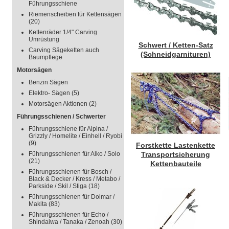
Führungsschiene
Riemenscheiben für Kettensägen
(20)
Kettenräder 1/4" Carving
Umrüstung
Schwert / Ketten-Satz
Carving Sägeketten auch
(Schneidgarnituren)
Baumpflege
Motorsägen
Benzin Sägen
Elektro- Sägen
(5)
Motorsägen Aktionen
(2)
Führungsschienen / Schwerter
Führungsschiene für Alpina /
Grizzly / Homelite / Einhell / Ryobi
(9)
Forstkette Lastenkette
Führungsschienen für Alko / Solo
Transportsicherung
(21)
Kettenbauteile
Führungsschienen für Bosch /
Black & Decker / Kress / Metabo /
Parkside / Skil / Stiga
(18)
Führungsschienen für Dolmar /
Makita
(83)
Führungsschienen für Echo /
Shindaiwa / Tanaka / Zenoah
(30)