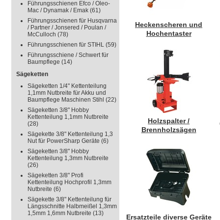
Führungsschienen Efco / Oleo-
Mac / Dynamak / Emak
(61)
Führungsschienen für Husqvarna
Heckenscheren und
/ Partner / Jonsered / Poulan /
Hochentaster
McCulloch
(78)
Führungsschienen für STIHL
(59)
Führungsschiene / Schwert für
Baumpflege
(14)
Sägeketten
Sägeketten 1/4" Kettenteilung
1,1mm Nutbreite für Akku und
Baumpflege Maschinen Stihl
(22)
Sägeketten 3/8" Hobby
Kettenteilung 1,1mm Nutbreite
Holzspalter /
(28)
Brennholzsägen
Sägekette 3/8" Kettenteilung 1,3
Nut für PowerSharp Geräte
(6)
Sägeketten 3/8" Hobby
Kettenteilung 1,3mm Nutbreite
(26)
Sägeketten 3/8" Profi
Kettenteilung Hochprofil 1,3mm
Nutbreite
(6)
Sägekette 3/8" Kettenteilung für
Längsschnitte Halbmeißel 1,3mm
1,5mm 1,6mm Nutbreite
(13)
Ersatzteile diverse Geräte