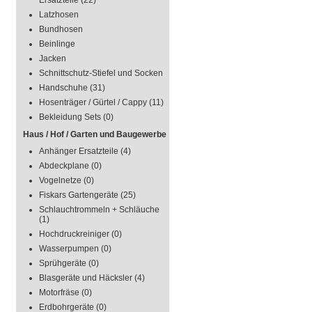
Ersatzteile
(22)
Latzhosen
Bundhosen
Beinlinge
Jacken
Schnittschutz-Stiefel und Socken
Handschuhe
(31)
Hosenträger / Gürtel / Cappy
(11)
Bekleidung Sets
(0)
Haus / Hof / Garten und Baugewerbe
Anhänger Ersatzteile
(4)
Abdeckplane
(0)
Vogelnetze
(0)
Fiskars Gartengeräte
(25)
Schlauchtrommeln + Schläuche
(1)
Hochdruckreiniger
(0)
Wasserpumpen
(0)
Sprühgeräte
(0)
Blasgeräte und Häcksler
(4)
Motorfräse
(0)
Erdbohrgeräte
(0)