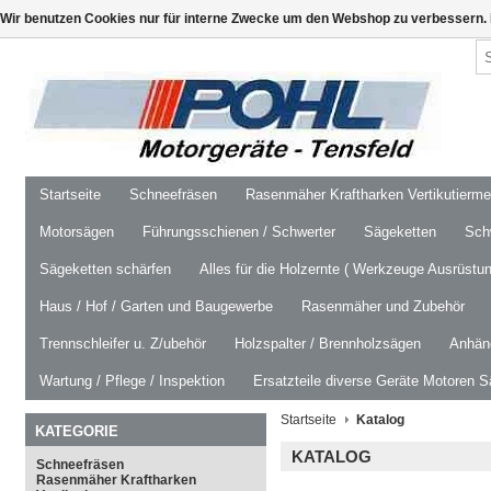
Wir benutzen Cookies nur für interne Zwecke um den Webshop zu verbessern. 
Startseite
Schneefräsen
Rasenmäher Kraftharken Vertikutierm
Motorsägen
Führungsschienen / Schwerter
Sägeketten
Schw
Sägeketten schärfen
Alles für die Holzernte ( Werkzeuge Ausrüstun
Haus / Hof / Garten und Baugewerbe
Rasenmäher und Zubehör
Trennschleifer u. Z/ubehör
Holzspalter / Brennholzsägen
Anhäng
Wartung / Pflege / Inspektion
Ersatzteile diverse Geräte Motoren S
Startseite
Katalog
KATEGORIE
KATALOG
Schneefräsen
Rasenmäher Kraftharken