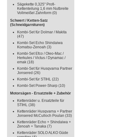
Sägekette 0,325" Profi-
Kettenteilung 1,6 mm Nutbreite
Vollmeißel Zahnform
(0)
Schwert / Ketten-Satz
(Schneidgarnituren)
Kombi-Set für Dolmar / Makita
(47)
Kombi-Set Echo Shindaiwa
Komatsu-Zenoah
(3)
Kombi-Set Efco / Oleo-Mac /
Herkules / Victus / Dynamac /
emak
(18)
Kombi-Set für Husqvarna Partner
Jonsered
(26)
Kombi-Set für STIHL
(22)
Kombi-Set Power-Sharp
(10)
Motorsägen - Ersatzteile + Zubehör
Kettenräder u. Ersatzteile für
STIHL
(38)
Kettenräder Husqvarna + Partner
Jonsered McCulloch Poulan
(33)
Kettenräder Echo + Shindaiwa +
Zenoah + Tanaka
(7)
Kettenräder SOLO ALKO Güde