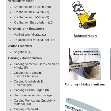
Vertikutiermesser
Kraftharke für 41-46cm
(28)
Kraftharke für 46-48cm
(3)
Kraftharke für 51-56cm
(3)
Kraftharken Ersatzfedern
(10)
Vertikutierer + Ersatzteile
Vertikutierer / Geräte
(1)
Schneefräsen
Ersatzmesser Vertikutierer
(17)
Aktion Frachtfrei
Angebote
(1)
Carving - Holzschnitzen
Carving Verschleißsatz = Schiene
+ Kette
(5)
Carvingsäge Carving
Elektrokettensäge
Carving Umrüstsatz für
Carving - Holzschnitzen
Elektrosägen
Carving Benzin Sägen
(8)
Umrüstsätze für Benzinsägen
Carving Werkzeuge Zubehör +
Material
(13)
Carving - Schwert /