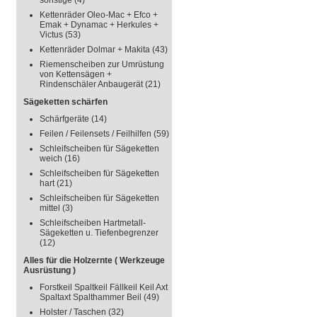
sonstige
(4)
Kettenräder Oleo-Mac + Efco +
Emak + Dynamac + Herkules +
Victus
(53)
Kettenräder Dolmar + Makita
(43)
Riemenscheiben zur Umrüstung
von Kettensägen +
Rindenschäler Anbaugerät
(21)
Sägeketten schärfen
Schärfgeräte
(14)
Feilen / Feilensets / Feilhilfen
(59)
Schleifscheiben für Sägeketten
weich
(16)
Schleifscheiben für Sägeketten
hart
(21)
Schleifscheiben für Sägeketten
mittel
(3)
Schleifscheiben Hartmetall-
Sägeketten u. Tiefenbegrenzer
(12)
Alles für die Holzernte ( Werkzeuge
Ausrüstung )
Forstkeil Spaltkeil Fällkeil Keil Axt
Spaltaxt Spalthammer Beil
(49)
Holster / Taschen
(32)