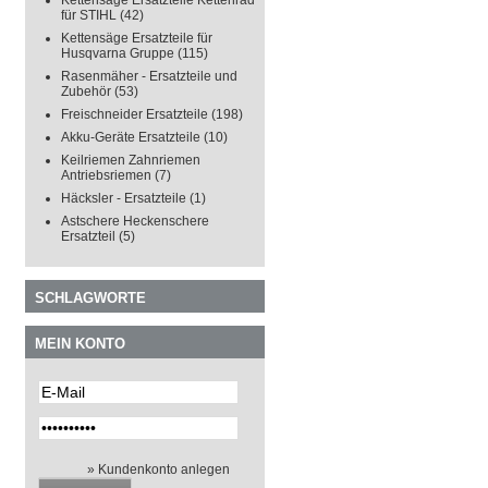
Kettensäge Ersatzteile Kettenrad
für STIHL
(42)
Kettensäge Ersatzteile für
Husqvarna Gruppe
(115)
Rasenmäher - Ersatzteile und
Zubehör
(53)
Freischneider Ersatzteile
(198)
Akku-Geräte Ersatzteile
(10)
Keilriemen Zahnriemen
Antriebsriemen
(7)
Häcksler - Ersatzteile
(1)
Astschere Heckenschere
Ersatzteil
(5)
SCHLAGWORTE
MEIN KONTO
» Kundenkonto anlegen