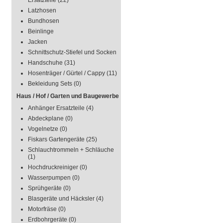
Ersatzteile
(22)
Latzhosen
Bundhosen
Beinlinge
Jacken
Schnittschutz-Stiefel und Socken
Handschuhe
(31)
Hosenträger / Gürtel / Cappy
(11)
Bekleidung Sets
(0)
Haus / Hof / Garten und Baugewerbe
Anhänger Ersatzteile
(4)
Abdeckplane
(0)
Vogelnetze
(0)
Fiskars Gartengeräte
(25)
Schlauchtrommeln + Schläuche
(1)
Hochdruckreiniger
(0)
Wasserpumpen
(0)
Sprühgeräte
(0)
Blasgeräte und Häcksler
(4)
Motorfräse
(0)
Erdbohrgeräte
(0)