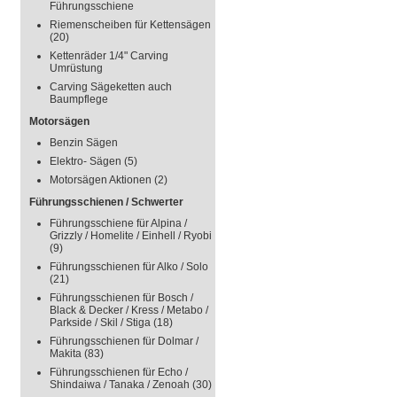
Führungsschiene
Riemenscheiben für Kettensägen
(20)
Kettenräder 1/4" Carving
Umrüstung
Carving Sägeketten auch
Baumpflege
Motorsägen
Benzin Sägen
Elektro- Sägen
(5)
Motorsägen Aktionen
(2)
Führungsschienen / Schwerter
Führungsschiene für Alpina /
Grizzly / Homelite / Einhell / Ryobi
(9)
Führungsschienen für Alko / Solo
(21)
Führungsschienen für Bosch /
Black & Decker / Kress / Metabo /
Parkside / Skil / Stiga
(18)
Führungsschienen für Dolmar /
Makita
(83)
Führungsschienen für Echo /
Shindaiwa / Tanaka / Zenoah
(30)