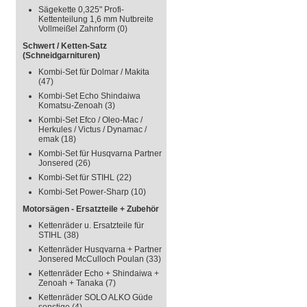
Sägekette 0,325" Profi-
Kettenteilung 1,6 mm Nutbreite
Vollmeißel Zahnform
(0)
Schwert / Ketten-Satz
(Schneidgarnituren)
Kombi-Set für Dolmar / Makita
(47)
Kombi-Set Echo Shindaiwa
Komatsu-Zenoah
(3)
Kombi-Set Efco / Oleo-Mac /
Herkules / Victus / Dynamac /
emak
(18)
Kombi-Set für Husqvarna Partner
Jonsered
(26)
Kombi-Set für STIHL
(22)
Kombi-Set Power-Sharp
(10)
Motorsägen - Ersatzteile + Zubehör
Kettenräder u. Ersatzteile für
STIHL
(38)
Kettenräder Husqvarna + Partner
Jonsered McCulloch Poulan
(33)
Kettenräder Echo + Shindaiwa +
Zenoah + Tanaka
(7)
Kettenräder SOLO ALKO Güde