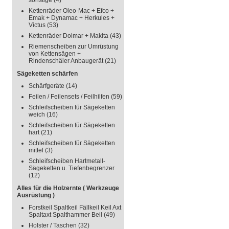
sonstige
(4)
Kettenräder Oleo-Mac + Efco +
Emak + Dynamac + Herkules +
Victus
(53)
Kettenräder Dolmar + Makita
(43)
Riemenscheiben zur Umrüstung
von Kettensägen +
Rindenschäler Anbaugerät
(21)
Sägeketten schärfen
Schärfgeräte
(14)
Feilen / Feilensets / Feilhilfen
(59)
Schleifscheiben für Sägeketten
weich
(16)
Schleifscheiben für Sägeketten
hart
(21)
Schleifscheiben für Sägeketten
mittel
(3)
Schleifscheiben Hartmetall-
Sägeketten u. Tiefenbegrenzer
(12)
Alles für die Holzernte ( Werkzeuge
Ausrüstung )
Forstkeil Spaltkeil Fällkeil Keil Axt
Spaltaxt Spalthammer Beil
(49)
Holster / Taschen
(32)