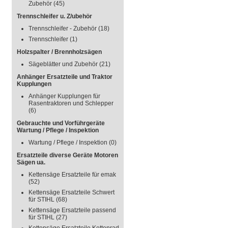
Zubehör
(45)
Trennschleifer u. Z/ubehör
Trennschleifer - Zubehör
(18)
Trennschleifer
(1)
Holzspalter / Brennholzsägen
Sägeblätter und Zubehör
(21)
Anhänger Ersatzteile und Traktor
Kupplungen
Anhänger Kupplungen für
Rasentraktoren und Schlepper
(6)
Gebrauchte und Vorführgeräte
Wartung / Pflege / Inspektion
Wartung / Pflege / Inspektion
(0)
Ersatzteile diverse Geräte Motoren
Sägen ua.
Kettensäge Ersatzteile für emak
(52)
Kettensäge Ersatzteile Schwert
für STIHL
(68)
Kettensäge Ersatzteile passend
für STIHL
(27)