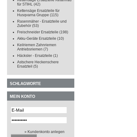
Kettensäge Ersatzteile Kettenrad
für STIHL
(42)
Kettensäge Ersatzteile für
Husqvarna Gruppe
(115)
Rasenmäher - Ersatzteile und
Zubehör
(53)
Freischneider Ersatzteile
(198)
Akku-Geräte Ersatzteile
(10)
Keilriemen Zahnriemen
Antriebsriemen
(7)
Häcksler - Ersatzteile
(1)
Astschere Heckenschere
Ersatzteil
(5)
SCHLAGWORTE
MEIN KONTO
» Kundenkonto anlegen