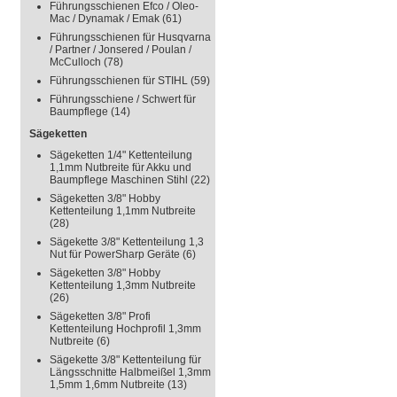
Führungsschienen Efco / Oleo-
Mac / Dynamak / Emak
(61)
Führungsschienen für Husqvarna
/ Partner / Jonsered / Poulan /
McCulloch
(78)
Führungsschienen für STIHL
(59)
Führungsschiene / Schwert für
Baumpflege
(14)
Sägeketten
Sägeketten 1/4" Kettenteilung
1,1mm Nutbreite für Akku und
Baumpflege Maschinen Stihl
(22)
Sägeketten 3/8" Hobby
Kettenteilung 1,1mm Nutbreite
(28)
Sägekette 3/8" Kettenteilung 1,3
Nut für PowerSharp Geräte
(6)
Sägeketten 3/8" Hobby
Kettenteilung 1,3mm Nutbreite
(26)
Sägeketten 3/8" Profi
Kettenteilung Hochprofil 1,3mm
Nutbreite
(6)
Sägekette 3/8" Kettenteilung für
Längsschnitte Halbmeißel 1,3mm
1,5mm 1,6mm Nutbreite
(13)