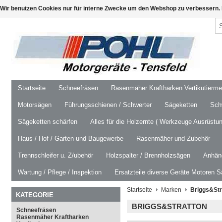
Wir benutzen Cookies nur für interne Zwecke um den Webshop zu verbessern. 
Startseite
Schneefräsen
Rasenmäher Kraftharken Vertikutierm
Motorsägen
Führungsschienen / Schwerter
Sägeketten
Schw
Sägeketten schärfen
Alles für die Holzernte ( Werkzeuge Ausrüstun
Haus / Hof / Garten und Baugewerbe
Rasenmäher und Zubehör
Trennschleifer u. Z/ubehör
Holzspalter / Brennholzsägen
Anhäng
Wartung / Pflege / Inspektion
Ersatzteile diverse Geräte Motoren S
Startseite
Marken
Briggs&Str
KATEGORIE
BRIGGS&STRATTON
Schneefräsen
Rasenmäher Kraftharken