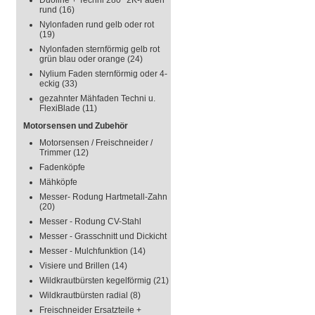
Duoline + Techni 280° 2K-Faden
rund
(16)
Nylonfaden rund gelb oder rot
(19)
Nylonfaden sternförmig gelb rot
grün blau oder orange
(24)
Nylium Faden sternförmig oder 4-
eckig
(33)
gezahnter Mähfaden Techni u.
FlexiBlade
(11)
Motorsensen und Zubehör
Motorsensen / Freischneider /
Trimmer
(12)
Fadenköpfe
Mähköpfe
Messer- Rodung Hartmetall-Zahn
(20)
Messer - Rodung CV-Stahl
Messer - Grasschnitt und Dickicht
Messer - Mulchfunktion
(14)
Visiere und Brillen
(14)
Wildkrautbürsten kegelförmig
(21)
Wildkrautbürsten radial
(8)
Freischneider Ersatzteile +