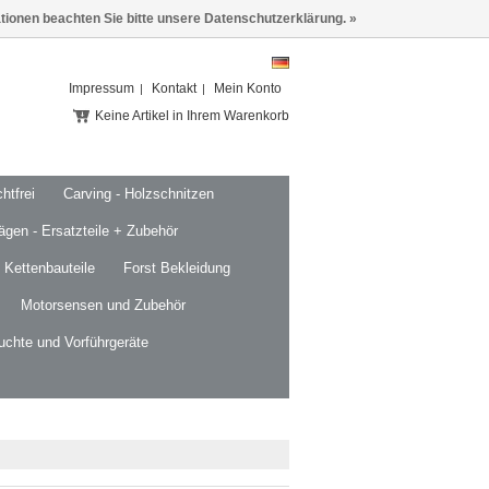
ationen beachten Sie bitte unsere Datenschutzerklärung. »
Impressum
Kontakt
Mein Konto
Keine Artikel in Ihrem Warenkorb
htfrei
Carving - Holzschnitzen
ägen - Ersatzteile + Zubehör
 Kettenbauteile
Forst Bekleidung
Motorsensen und Zubehör
uchte und Vorführgeräte