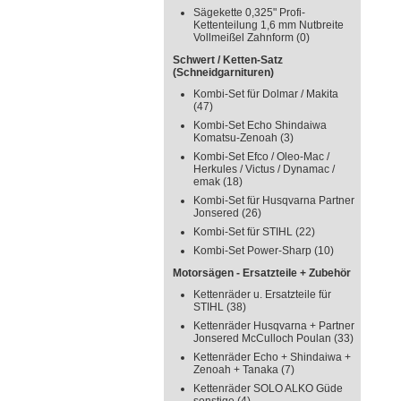
Sägekette 0,325" Profi-
Kettenteilung 1,6 mm Nutbreite
Vollmeißel Zahnform
(0)
Schwert / Ketten-Satz
(Schneidgarnituren)
Kombi-Set für Dolmar / Makita
(47)
Kombi-Set Echo Shindaiwa
Komatsu-Zenoah
(3)
Kombi-Set Efco / Oleo-Mac /
Herkules / Victus / Dynamac /
emak
(18)
Kombi-Set für Husqvarna Partner
Jonsered
(26)
Kombi-Set für STIHL
(22)
Kombi-Set Power-Sharp
(10)
Motorsägen - Ersatzteile + Zubehör
Kettenräder u. Ersatzteile für
STIHL
(38)
Kettenräder Husqvarna + Partner
Jonsered McCulloch Poulan
(33)
Kettenräder Echo + Shindaiwa +
Zenoah + Tanaka
(7)
Kettenräder SOLO ALKO Güde