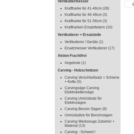
Vertikutiermesser
Kraftharke für 41-46cm
(28)
Kraftharke für 46-48cm
(3)
Kraftharke für 51-56cm
(3)
Kraftharken Ersatzfedern
(10)
Vertikutierer + Ersatzteile
Vertikutierer / Geräte
(1)
Ersatzmesser Vertikutierer
(17)
Aktion Frachtfrei
Angebote
(1)
Carving - Holzschnitzen
Carving Verschleißsatz = Schiene
+ Kette
(5)
Carvingsäge Carving
Elektrokettensäge
Carving Umrüstsatz für
Elektrosägen
Carving Benzin Sägen
(8)
Umrüstsätze für Benzinsägen
Carving Werkzeuge Zubehör +
Material
(13)
Carving - Schwert /