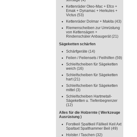
sonstige
(4)
Kettenräder Oleo-Mac + Efco +
Emak + Dynamac + Herkules +
Victus
(53)
Kettenräder Dolmar + Makita
(43)
Riemenscheiben zur Umrüstung
von Kettensägen +
Rindenschäler Anbaugerät
(21)
Sägeketten schärfen
Schärfgeräte
(14)
Feilen / Feilensets / Feilhilfen
(59)
Schleifscheiben für Sägeketten
weich
(16)
Schleifscheiben für Sägeketten
hart
(21)
Schleifscheiben für Sägeketten
mittel
(3)
Schleifscheiben Hartmetall-
Sägeketten u. Tiefenbegrenzer
(12)
Alles für die Holzernte ( Werkzeuge
Ausrüstung )
Forstkeil Spaltkeil Fällkeil Keil Axt
Spaltaxt Spalthammer Beil
(49)
Holster / Taschen
(32)