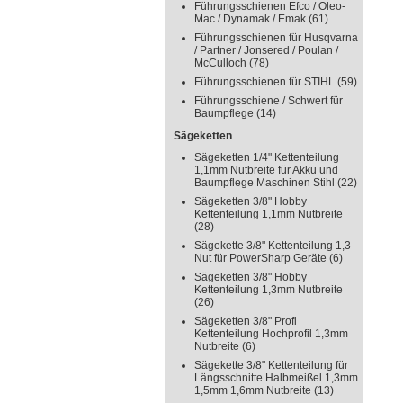
Führungsschienen Efco / Oleo-
Mac / Dynamak / Emak
(61)
Führungsschienen für Husqvarna
/ Partner / Jonsered / Poulan /
McCulloch
(78)
Führungsschienen für STIHL
(59)
Führungsschiene / Schwert für
Baumpflege
(14)
Sägeketten
Sägeketten 1/4" Kettenteilung
1,1mm Nutbreite für Akku und
Baumpflege Maschinen Stihl
(22)
Sägeketten 3/8" Hobby
Kettenteilung 1,1mm Nutbreite
(28)
Sägekette 3/8" Kettenteilung 1,3
Nut für PowerSharp Geräte
(6)
Sägeketten 3/8" Hobby
Kettenteilung 1,3mm Nutbreite
(26)
Sägeketten 3/8" Profi
Kettenteilung Hochprofil 1,3mm
Nutbreite
(6)
Sägekette 3/8" Kettenteilung für
Längsschnitte Halbmeißel 1,3mm
1,5mm 1,6mm Nutbreite
(13)