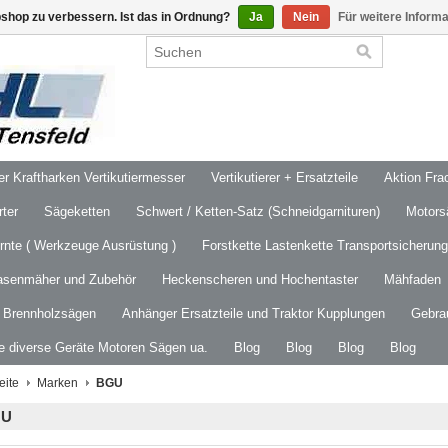
shop zu verbessern. Ist das in Ordnung?
Ja
Nein
Für weitere Inform
 Kraftharken Vertikutiermesser
Vertikutierer + Ersatzteile
Aktion Frac
ter
Sägeketten
Schwert / Ketten-Satz (Schneidgarnituren)
Motors
ernte ( Werkzeuge Ausrüstung )
Forstkette Lastenkette Transportsicherung
asenmäher und Zubehör
Heckenscheren und Hochentaster
Mähfaden
/ Brennholzsägen
Anhänger Ersatzteile und Traktor Kupplungen
Gebra
le diverse Geräte Motoren Sägen ua.
Blog
Blog
Blog
Blog
eite
Marken
BGU
GU