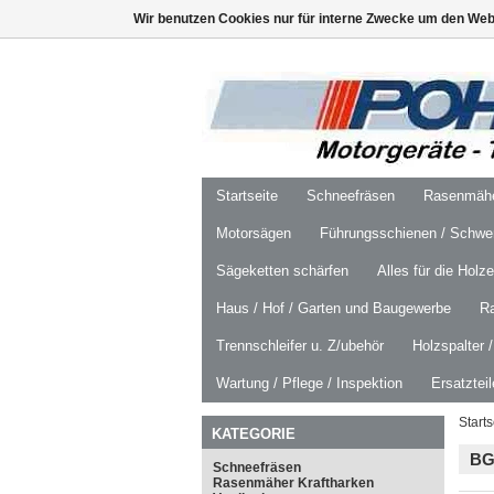
Wir benutzen Cookies nur für interne Zwecke um den Web
Startseite
Schneefräsen
Rasenmäher
Motorsägen
Führungsschienen / Schwer
Sägeketten schärfen
Alles für die Holz
Haus / Hof / Garten und Baugewerbe
R
Trennschleifer u. Z/ubehör
Holzspalter 
Wartung / Pflege / Inspektion
Ersatztei
Starts
KATEGORIE
B
Schneefräsen
Rasenmäher Kraftharken