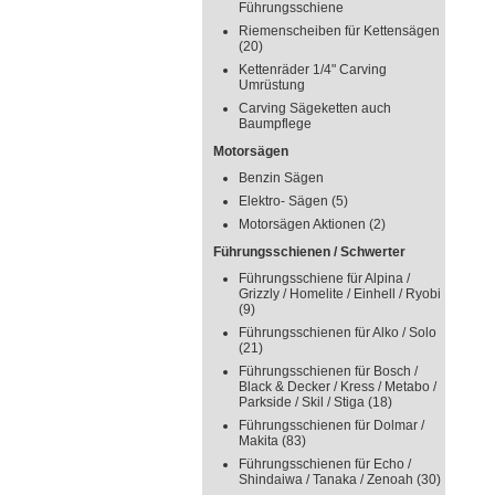
Führungsschiene
Riemenscheiben für Kettensägen
(20)
Kettenräder 1/4" Carving
Umrüstung
Carving Sägeketten auch
Baumpflege
Motorsägen
Benzin Sägen
Elektro- Sägen
(5)
Motorsägen Aktionen
(2)
Führungsschienen / Schwerter
Führungsschiene für Alpina /
Grizzly / Homelite / Einhell / Ryobi
(9)
Führungsschienen für Alko / Solo
(21)
Führungsschienen für Bosch /
Black & Decker / Kress / Metabo /
Parkside / Skil / Stiga
(18)
Führungsschienen für Dolmar /
Makita
(83)
Führungsschienen für Echo /
Shindaiwa / Tanaka / Zenoah
(30)